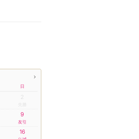
日
2
先勝
9
友引
16