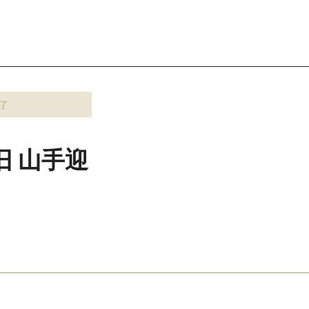
了
(旧 山手迎