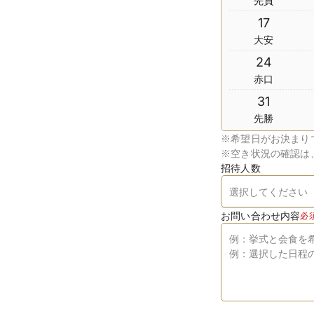
先負
17
大安
24
赤口
31
先勝
※
希望日がお決まり
※
空き状況の確認は
招待人数
お問い合わせ内容
必