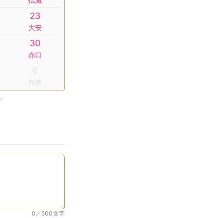
仏滅
23
大安
30
赤口
6
先勝
。
0／500
文字