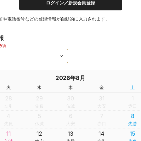
ログイン／新規会員登録
前や電話番号などの登録情報が自動的に入力されます。
報
必須
2026年8月
火
水
木
金
土
28
29
30
31
1
友引
先負
仏滅
大安
赤口
4
5
6
7
8
先負
仏滅
大安
赤口
先勝
11
12
13
14
15