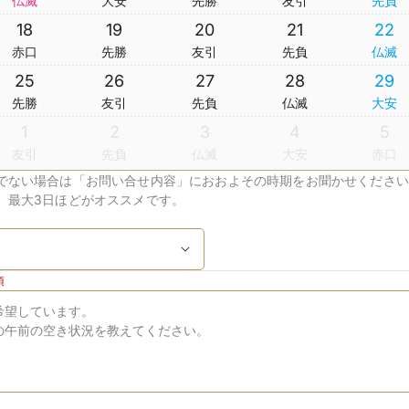
仏滅
大安
先勝
友引
先負
18
19
20
21
22
赤口
先勝
友引
先負
仏滅
25
26
27
28
29
先勝
友引
先負
仏滅
大安
1
2
3
4
5
友引
先負
仏滅
大安
赤口
でない場合は「お問い合せ内容」におおよその時期をお聞かせください
、最大3日ほどがオススメです。
須