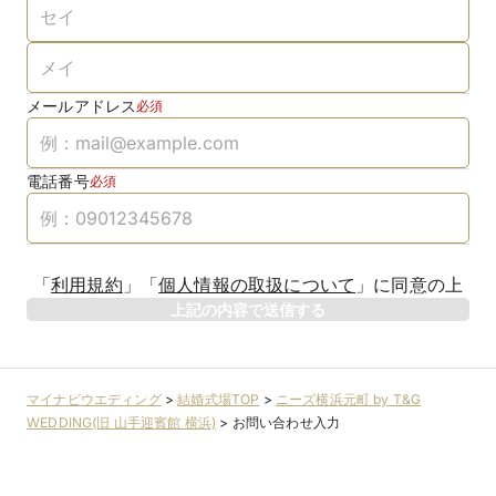
メールアドレス
必須
電話番号
必須
「
利用規約
」
「
個人情報の取扱について
」
に同意の上
上記の内容で送信する
マイナビウエディング
>
結婚式場TOP
>
ニーズ横浜元町 by T&G
WEDDING(旧 山手迎賓館 横浜)
>
お問い合わせ入力