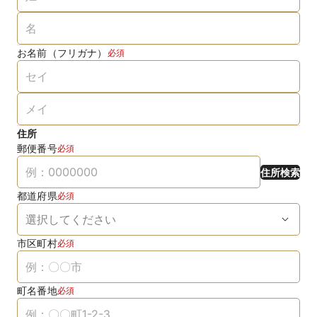
お名前（フリガナ）
必須
住所
郵便番号
必須
住所検索
都道府県
必須
市区町村
必須
町名番地
必須