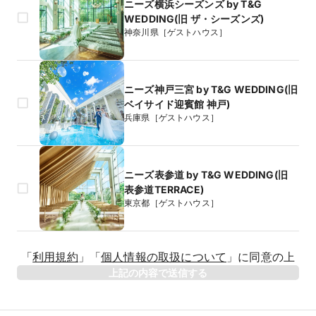
ニーズ横浜シーズンズ by T&G
WEDDING(旧 ザ・シーズンズ)
神奈川県［ゲストハウス］
ニーズ神戸三宮 by T&G WEDDING(旧
ベイサイド迎賓館 神戸)
兵庫県［ゲストハウス］
ニーズ表参道 by T&G WEDDING(旧
表参道TERRACE)
東京都［ゲストハウス］
生年月日
「
利用規約
」
「
個人情報の取扱について
」
に同意の上
年
上記の内容で送信する
相手のお名前