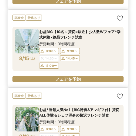
フェアを予約
試食会
特典あり
お盆BIG【10名～貸切×駅近】少人数Wフェア*挙
式体験×絶品フレンチ試食
所要時間：3時間程度
9:00〜
9:30〜
8/15
(
土
)
14:30〜
14:45〜
18:00〜
フェアを予約
試食会
特典あり
お盆*当館人気No1【BIG特典&アマギフ付】貸切
ALL体験＆シェフ渾身の贅沢フレンチ試食
所要時間：3時間程度
9:00〜
9:30〜