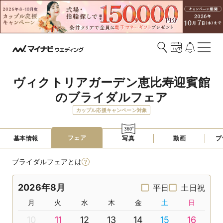
ヴィクトリアガーデン恵比寿迎賓館
のブライダルフェア
カップル応援キャンペーン対象
フェア
基本情報
写真
動画
プ
ブライダルフェアとは
2026年8月
平日
土日祝
月
火
水
木
金
土
日
10
11
12
13
14
15
16