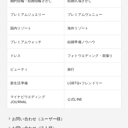
婚約指輪・結婚指輪さがし
結婚式場さがし
プレミアムジュエリー
プレミアムヴェニュー
国内リゾート
海外リゾート
プレミアムウォッチ
結婚準備ノウハウ
ドレス
フォトウエディング・前撮り
ビューティ
旅行
新生活準備
LGBTQ+フレンドリー
マイナビウエディング

公式LINE
JOURNAL
お問い合わせ（ユーザー様）
お問い合わせ（法人様）