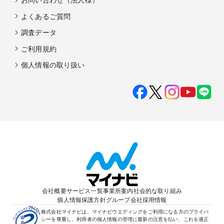
よくあるご質問
調査データ
ご利用規約
個人情報の取り扱い
会社概要
サービス一覧
事業所案内
社会的な取り組み
個人情報保護方針
グループ会社
採用情報
株式会社マイナビは、マイナビウエディングをご利用になる方のプライバ
シーを尊重し、利用者の個人情報の管理に最新の注意を払い、これを適正