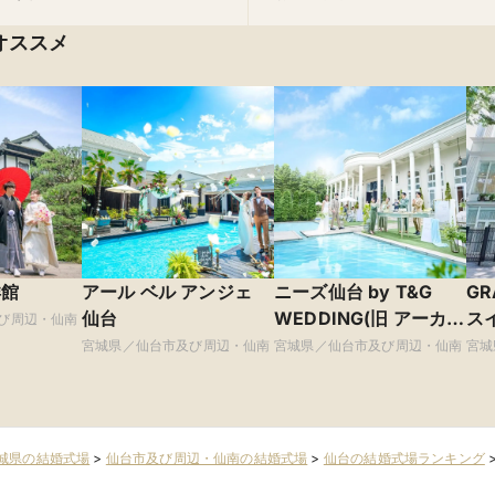
オススメ
洋館
アール ベル アンジェ
ニーズ仙台 by T&G
GR
仙台
WEDDING(旧 アーカン
スイ
び周辺・仙南
ジェル迎賓館 仙台)
WE
宮城県／仙台市及び周辺・仙南
宮城県／仙台市及び周辺・仙南
宮城
城県の結婚式場
>
仙台市及び周辺・仙南の結婚式場
>
仙台の結婚式場ランキング