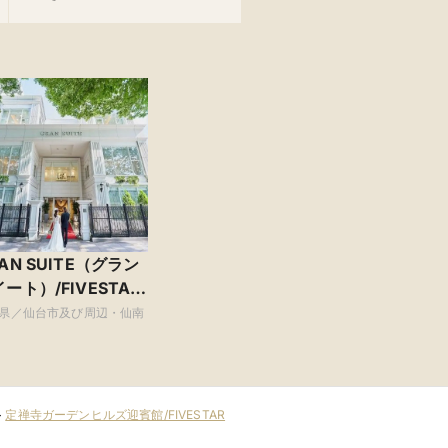
AN SUITE（グラン
ート）/FIVESTAR
DDING
県／仙台市及び周辺・仙南
>
定禅寺ガーデンヒルズ迎賓館/FIVESTAR