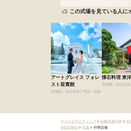
この式場を見ている人に
アートグレイス フォレ
懐石料理 東
スト迎賓館
宮城県／仙台市及
宮城県／仙台市及び周辺・仙南
マイナビウエディング
>
結婚式場TOP
>
宮
WEDDING
>
写真
>
付帯設備