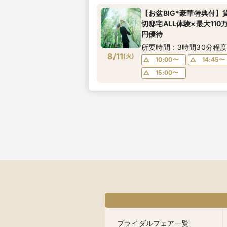
【お盆BIG*豪華特典付】
切邸宅ALL体験×最大110
円優待
所要時間：3時間30分程
8/11
(
火
)
10:00〜
14:45〜
15:00〜
ブライダルフェア一覧