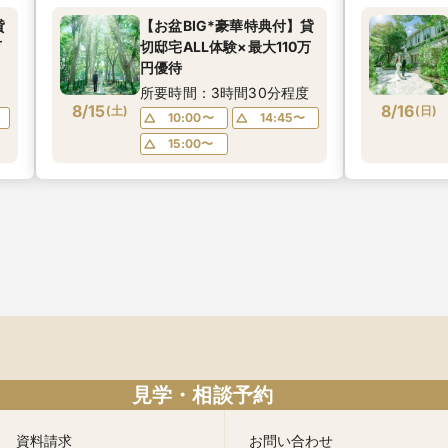
貸
【お盆BIG*豪華特典付】貸
万
切邸宅ALL体験×最大110万
円優待
度
所要時間：3時間30分程度
8/15
8/16
(
土
)
(
日
)
10:00〜
14:45〜
15:00〜
見学・相談予約
資料請求
お問い合わせ