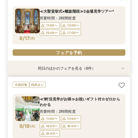
わかる*和牛試食付
見学会
和牛試食付
シュラン逸品試食
*聞きたいことだけ
ンペーン／BIGフェア
特典×試食フェア
所要時間：2時間程度
所要時間：50分程度
所要時間：2時間30分程度
所要時間：2時間程度
所要時間：1時間程度
所要時間：2時間30分程度
所要時間：2時間程度
≪大聖堂挙式×螺旋階段≫2会場見学ツアー*
11:00〜
9:00〜
9:00〜
9:00〜
9:00〜
9:00〜
9:00〜
13:00〜
12:00〜
13:00〜
13:00〜
12:00〜
13:00〜
13:00〜
所要時間：2時間程度
8/16
8/16
8/16
8/16
8/16
8/16
8/16
(
(
(
(
(
(
(
日
日
日
日
日
日
日
)
)
)
)
)
)
)
16:30〜
15:00〜
16:30〜
16:30〜
13:00〜
16:30〜
16:30〜
16:30〜
15:00〜
11:00〜
13:00〜
18:00〜
17:00〜
15:00〜
17:00〜
フェアを予約
フェアを予約
フェアを予約
フェアを予約
フェアを予約
8/17
(
月
)
フェアを予約
フェアを予約
フェアを予約
同日のほかのフェアを見る（6件）
特典あり
衣装試着
特典あり
衣装試着
衣装試着
衣装試着
特典あり
特典あり
特典あり
特典あり
≪オンライン相談≫30分～OK！会場/金額/日程
≪ドレス試着付≫札幌花嫁に人気の衣装試着*最
≪夜遅い時間からOK≫お仕事＆デート帰り／1時
≪1軒目見学がお得≫お祝いギフト付☆ゼロから
≪迷ったらこのフェア≫螺旋階段×最大150万優
≪螺旋階段入場*花嫁体験≫≫料理高評価◎最大
衣装試着
特典あり
*聞きたいことだけ
大150万優待
間でご案内可能
わかる
待
150万特典
所要時間：1時間程度
所要時間：2時間程度
所要時間：2時間程度
所要時間：2時間程度
所要時間：2時間程度
所要時間：2時間程度
≪1軒目見学がお得≫お祝いギフト付☆ゼロから
16:00〜
11:00〜
11:00〜
11:00〜
11:00〜
11:00〜
12:00〜
13:00〜
17:00〜
13:00〜
13:00〜
13:00〜
わかる
8/17
8/17
8/17
8/17
8/17
8/17
(
(
(
(
(
(
月
月
月
月
月
月
)
)
)
)
)
)
14:00〜
18:00〜
14:00〜
14:00〜
14:00〜
13:00〜
16:00〜
19:00〜
16:00〜
16:00〜
16:00〜
15:00〜
所要時間：2時間程度
18:00〜
18:00〜
18:00〜
17:00〜
11:00〜
13:00〜
フェアを予約
フェアを予約
8/18
(
火
)
14:00〜
16:00〜
フェアを予約
フェアを予約
フェアを予約
フェアを予約
18:00〜