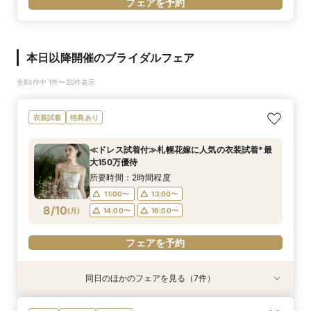
フェアを予約
本日以降開催のブライダルフェア
全83件中 1件〜20件表示
衣装試着
特典あり
≪ドレス試着付≫札幌花嫁に人気の衣装試着*最
大150万優待
所要時間：2時間程度
11:00〜
13:00〜
8/10
(
月
)
14:00〜
16:00〜
フェアを予約
同日のほかのフェアを見る（7件）
特典あり
特典あり
衣装試着
衣装試着
衣装試着
衣装試着
特典あり
特典あり
特典あり
特典あり
特典あり