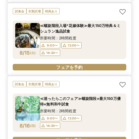
試食会
衣装試着
特典あり
≪螺旋階段入場*花嫁体験≫最大150万特典＆ミ
シュラン逸品試食
所要時間：2時間程度
9:00〜
13:00〜
8/15
(
土
)
16:30〜
フェアを予約
試食会
衣装試着
特典あり
≪迷ったらこのフェア≫螺旋階段×最大150万優
待×無料和牛試食
所要時間：2時間程度
9:00〜
13:00〜
8/16
(
日
)
16:30〜