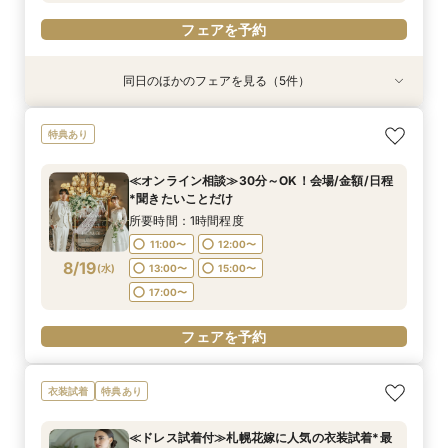
フェアを予約
同日のほかのフェアを見る（5件）
特典あり
特典あり
衣装試着
衣装試着
衣装試着
特典あり
特典あり
特典あり
≪オンライン相談≫30分～OK！会場/金額/日程
≪夜遅い時間からOK≫お仕事＆デート帰り／1時
≪大聖堂挙式×螺旋階段≫2会場見学ツアー*
≪迷ったらこのフェア≫螺旋階段×最大150万優
≪螺旋階段入場*花嫁体験≫≫料理高評価◎最大
特典あり
*聞きたいことだけ
間でご案内可能
待
150万特典
所要時間：2時間程度
所要時間：1時間程度
所要時間：2時間程度
所要時間：2時間程度
所要時間：2時間程度
11:00〜
13:00〜
≪オンライン相談≫30分～OK！会場/金額/日程
16:00〜
11:00〜
11:00〜
11:00〜
12:00〜
17:00〜
13:00〜
13:00〜
*聞きたいことだけ
15:00〜
17:00〜
8/18
8/18
8/18
8/18
8/18
(
(
(
(
(
火
火
火
火
火
)
)
)
)
)
18:00〜
14:00〜
14:00〜
13:00〜
19:00〜
16:00〜
16:00〜
15:00〜
所要時間：1時間程度
18:00〜
18:00〜
17:00〜
11:00〜
12:00〜
フェアを予約
フェアを予約
8/19
(
水
)
13:00〜
15:00〜
フェアを予約
フェアを予約
フェアを予約
17:00〜
フェアを予約
衣装試着
特典あり
≪ドレス試着付≫札幌花嫁に人気の衣装試着*最