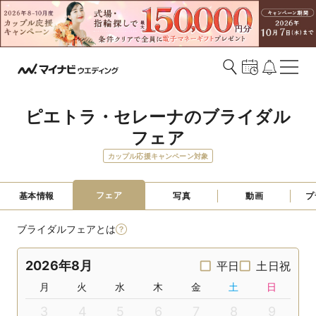
ピエトラ・セレーナのブライダル
フェア
カップル応援キャンペーン対象
フェア
基本情報
写真
動画
プ
ブライダルフェアとは
2026年8月
平日
土日祝
月
火
水
木
金
土
日
3
4
5
6
7
8
9