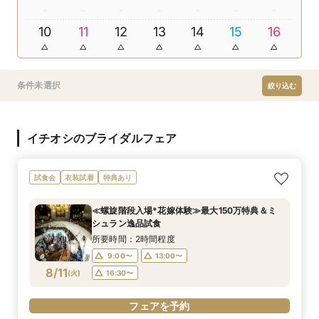
10
11
12
13
14
15
16
条件未選択
絞り込む
イチオシのブライダルフェア
試食会
衣装試着
特典あり
≪螺旋階段入場*花嫁体験≫最大150万特典＆ミ
シュラン逸品試食
所要時間：2時間程度
9:00〜
13:00〜
8/11
(
火
)
16:30〜
フェアを予約