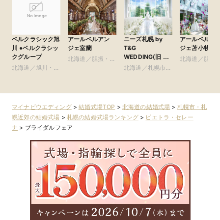
アールベルアン
ニーズ札幌 by
アールベルア
ベルクラシック旭
ジェ室蘭
T&G
ジェ苫小牧
川 ●ベルクラシッ
WEDDING(旧 ヒ
クグループ
北海道／胆振・日
北海道／胆振
ルサイドクラブ迎
高・千歳・道央
北海道／札幌市・
高・千歳・道
北海道／旭川・富
賓館 札幌)
札幌近郊
良野・道北
マイナビウエディング
>
結婚式場TOP
>
北海道の結婚式場
>
札幌市・札
幌近郊の結婚式場
>
札幌の結婚式場ランキング
>
ピエトラ・セレー
ナ
>
ブライダルフェア