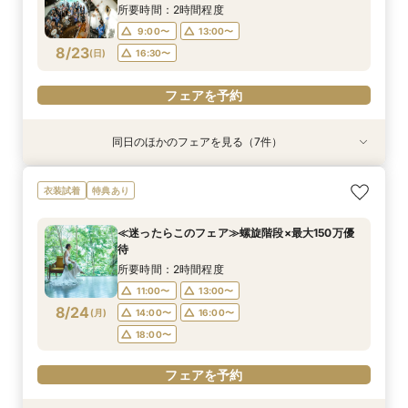
8/22
8/22
8/22
8/22
8/22
8/22
8/22
(
(
(
(
(
(
(
土
土
土
土
土
土
土
)
)
)
)
)
)
)
16:30〜
15:00〜
16:30〜
16:30〜
13:00〜
16:30〜
16:30〜
16:30〜
15:00〜
所要時間：2時間程度
18:00〜
17:00〜
9:00〜
13:00〜
フェアを予約
フェアを予約
フェアを予約
フェアを予約
フェアを予約
8/23
(
日
)
16:30〜
フェアを予約
フェアを予約
フェアを予約
同日のほかのフェアを見る（7件）
試食会
特典あり
試食会
試食会
特典あり
試食会
試食会
衣装試着
衣装試着
衣装試着
衣装試着
衣装試着
特典あり
特典あり
特典あり
特典あり
特典あり
≪1軒目見学がお得≫お祝いギフト付☆ゼロから
≪45分で完結≫営業なし、見るだけOKの自由な
≪大聖堂挙式×螺旋階段≫2会場見学ツアー*無料
≪迷ったらこのフェア≫螺旋階段×最大150万優
≪オンライン相談≫30分～OK！会場/金額/日程
≪マイナビ限定フェア≫試食付*3会場見学キャ
*体験イベント付*パーソナルカラー診断＆ブーケ
衣装試着
特典あり
わかる*和牛試食付
見学会
和牛試食付
待×無料和牛試食
*聞きたいことだけ
ンペーン／BIGフェア
診断＆試食付◎
所要時間：2時間程度
所要時間：50分程度
所要時間：2時間30分程度
所要時間：2時間程度
所要時間：1時間程度
所要時間：2時間30分程度
所要時間：2時間程度
≪迷ったらこのフェア≫螺旋階段×最大150万優
11:00〜
9:00〜
9:00〜
9:00〜
9:00〜
9:00〜
9:00〜
13:00〜
12:00〜
13:00〜
13:00〜
12:00〜
13:00〜
13:00〜
待
8/23
8/23
8/23
8/23
8/23
8/23
8/23
(
(
(
(
(
(
(
日
日
日
日
日
日
日
)
)
)
)
)
)
)
16:30〜
15:00〜
16:30〜
16:30〜
13:00〜
16:30〜
16:30〜
16:30〜
15:00〜
所要時間：2時間程度
18:00〜
17:00〜
11:00〜
13:00〜
フェアを予約
フェアを予約
フェアを予約
フェアを予約
フェアを予約
8/24
(
月
)
14:00〜
16:00〜
フェアを予約
フェアを予約
18:00〜
フェアを予約