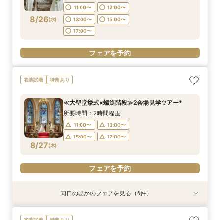
18:00〜
18:00〜
18:00〜
17:00〜
11:00〜
12:00〜
フェアを予約
8/26
(
水
)
13:00〜
15:00〜
フェアを予約
フェアを予約
フェアを予約
フェアを予約
17:00〜
フェアを予約
衣装試着
特典あり
≪大聖堂挙式×螺旋階段≫2会場見学ツアー*
所要時間：2時間程度
11:00〜
13:00〜
15:00〜
17:00〜
8/27
(
木
)
フェアを予約
同日のほかのフェアを見る（6件）
特典あり
衣装試着
特典あり
衣装試着
衣装試着
衣装試着
特典あり
特典あり
特典あり
特典あり
≪オンライン相談≫30分～OK！会場/金額/日程
≪ドレス試着付≫札幌花嫁に人気の衣装試着*最
≪夜遅い時間からOK≫お仕事＆デート帰り／1時
≪1軒目見学がお得≫お祝いギフト付☆ゼロから
≪迷ったらこのフェア≫螺旋階段×最大150万優
≪螺旋階段入場*花嫁体験≫≫料理高評価◎最大
衣装試着
特典あり