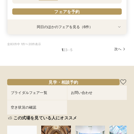
フェアを予約
フェアを予約
フェアを予約
フェアを予約
同日のほかのフェアを見る（6件）
試食会
特典あり
試食会
試食会
特典あり
試食会
衣装試着
衣装試着
衣装試着
衣装試着
特典あり
特典あり
特典あり
特典あり
≪1軒目見学がお得≫お祝いギフト付☆ゼロから
≪45分で完結≫営業なし、見るだけOKの自由な
≪大聖堂挙式×螺旋階段≫2会場見学ツアー*無料
≪螺旋階段入場*花嫁体験≫最大150万特典＆ミ
≪オンライン相談≫30分～OK！会場/金額/日程
≪マイナビ限定フェア≫試食付*3会場見学キャ
全83件中 1件〜20件表示
わかる*和牛試食付
見学会
和牛試食付
シュラン逸品試食
*聞きたいことだけ
ンペーン／BIGフェア
…
次へ
1
2
3
5
所要時間：2時間程度
所要時間：50分程度
所要時間：2時間30分程度
所要時間：2時間程度
所要時間：1時間程度
所要時間：2時間30分程度
11:00〜
9:00〜
9:00〜
9:00〜
9:00〜
9:00〜
13:00〜
12:00〜
13:00〜
13:00〜
12:00〜
13:00〜
8/29
8/29
8/29
8/29
8/29
8/29
(
(
(
(
(
(
土
土
土
土
土
土
)
)
)
)
)
)
16:30〜
15:00〜
16:30〜
16:30〜
13:00〜
16:30〜
16:30〜
15:00〜
18:00〜
17:00〜
フェアを予約
フェアを予約
フェアを予約
フェアを予約
見学・相談予約
フェアを予約
フェアを予約
ブライダルフェア一覧
お問い合わせ
空き状況の確認
この式場を見ている人にオススメ