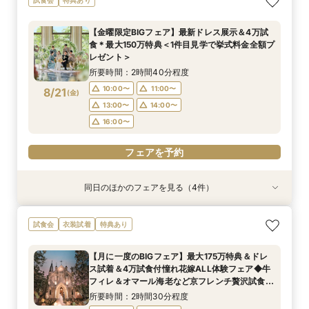
相談＆絶品試食付
付フェア♪
万優待付フェア
婚式をご提案
155万優待）フェア
所要時間：2時間40分程度
所要時間：2時間40分程度
所要時間：2時間30分程度
所要時間：2時間30分程度
所要時間：2時間30分程度
【金曜限定BIGフェア】最新ドレス展示＆4万試
12:00〜
12:00〜
11:00〜
11:00〜
11:00〜
13:00〜
12:00〜
13:00〜
14:30〜
13:00〜
食＊最大150万特典＜1件目見学で挙式料金全額プ
8/20
8/20
8/20
8/20
8/20
レゼント＞
(
(
(
(
(
木
木
木
木
木
)
)
)
)
)
14:00〜
14:00〜
16:00〜
14:00〜
13:00〜
14:00〜
15:00〜
15:00〜
所要時間：2時間40分程度
17:00〜
フェアを予約
フェアを予約
フェアを予約
フェアを予約
10:00〜
11:00〜
8/21
(
金
)
フェアを予約
13:00〜
14:00〜
16:00〜
フェアを予約
同日のほかのフェアを見る（4件）
試食会
試食会
衣装試着
試食会
衣装試着
衣装試着
特典あり
特典あり
特典あり
特典あり
【初めての見学もオススメ】全館見学＆見積もり
【10名58万円◆限定プラン紹介】少人数ウエ
【ドレス特典付】全館ゆったり見学×挙式体験×
【料理重視のお二人へ】全館開放見学&4万試食
試食会
衣装試着
特典あり
相談＆絶品試食付
ディング相談フェア
花嫁ドレス診断
付フェア♪
所要時間：2時間40分程度
所要時間：2時間30分程度
所要時間：2時間30分程度
所要時間：2時間40分程度
【月に一度のBIGフェア】最大175万特典＆ドレ
12:00〜
11:00〜
11:00〜
11:00〜
14:00〜
13:00〜
12:00〜
13:30〜
ス試着＆4万試食付憧れ花嫁ALL体験フェア◆牛
8/21
8/21
8/21
8/21
フィレ＆オマール海老など京フレンチ贅沢試食付
(
(
(
(
金
金
金
金
)
)
)
)
14:00〜
16:00〜
15:00〜
13:00〜
14:00〜
15:00〜
17:30〜
＆最新インポートドレス展示付きBIGフェア
所要時間：2時間30分程度