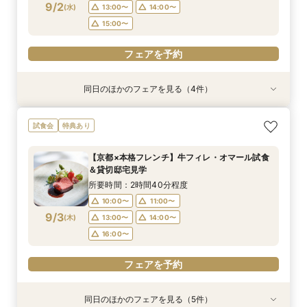
フェアを予約
フェアを予約
フェアを予約
フェアを予約
9/2
(
水
)
13:00〜
14:00〜
フェアを予約
フェアを予約
15:00〜
フェアを予約
同日のほかのフェアを見る（4件）
試食会
試食会
衣装試着
試食会
衣装試着
衣装試着
衣装試着
特典あり
特典あり
特典あり
特典あり
【初めての見学もオススメ】全館見学＆見積もり
【10名58万円◆限定プラン紹介】少人数ウエ
【ドレス特典付】全館ゆったり見学×挙式体験×
【マタニティＷ相談会】半年以内ＯＫ＆最大155
試食会
特典あり
相談＆絶品試食付
ディング相談フェア
花嫁ドレス診断
万優待付フェア
所要時間：2時間40分程度
所要時間：2時間30分程度
所要時間：2時間30分程度
所要時間：2時間30分程度
【京都×本格フレンチ】牛フィレ・オマール試食
12:00〜
11:00〜
11:00〜
11:00〜
14:00〜
13:00〜
13:00〜
13:30〜
＆貸切邸宅見学
9/2
9/2
9/2
9/2
(
(
(
(
水
水
水
水
)
)
)
)
14:00〜
16:00〜
14:00〜
15:00〜
15:00〜
17:30〜
所要時間：2時間40分程度
10:00〜
11:00〜
フェアを予約
フェアを予約
フェアを予約
フェアを予約
9/3
(
木
)
13:00〜
14:00〜
16:00〜
フェアを予約
同日のほかのフェアを見る（5件）
試食会
試食会
試食会
試食会
試食会
衣装試着
特典あり
衣装試着
衣装試着
衣装試着
特典あり
特典あり
特典あり
特典あり