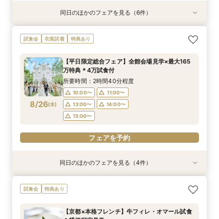
同日のほかのフェアを見る（6件）
試食会
試食会
試食会
試食会
試食会
特典あり
特典あり
衣装試着
衣装試着
特典あり
衣装試着
特典あり
特典あり
特典あり
LGBTQ＋FRIENDLY*レインボーウェディング
【子供と一緒に結婚式】ファミリー婚★キッズス
【予算重視のお二人】全館見学＆見積り相談付き
【家族で挙式＆会食】当館で一番お得な57万円プ
【初めての見学も安心】全館見学＆予算相談＆4
【自宅で60分】3邸宅を比較解説！予算×準備オ
試食会
衣装試着
特典あり
フェア
ペース付フェア
フェア（試食付）
ラン紹介フェア
万試食付フェア
ンライン相談会
所要時間：2時間30分程度
所要時間：2時間30分程度
所要時間：2時間30分程度
所要時間：2時間30分程度
所要時間：2時間30分程度
所要時間：1時間程度
【平日限定総合フェア】全館会場見学×最大165
16:00〜
9:00〜
9:00〜
9:00〜
9:00〜
8:45〜
14:00〜
14:00〜
14:00〜
10:00〜
10:00〜
17:00〜
万特典＊4万試食付
8/23
8/23
8/23
8/23
8/23
8/23
(
(
(
(
(
(
日
日
日
日
日
日
)
)
)
)
)
)
14:00〜
14:00〜
18:00〜
15:00〜
15:00〜
19:00〜
15:00〜
15:00〜
所要時間：2時間40分程度
16:00〜
17:00〜
10:00〜
11:00〜
フェアを予約
フェアを予約
フェアを予約
フェアを予約
8/26
(
水
)
13:00〜
14:00〜
フェアを予約
フェアを予約
15:00〜
フェアを予約
同日のほかのフェアを見る（4件）
試食会
試食会
衣装試着
試食会
衣装試着
衣装試着
衣装試着
特典あり
特典あり
特典あり
特典あり
【初めての見学もオススメ】全館見学＆見積もり
【10名58万円◆限定プラン紹介】少人数ウエ
【ドレス特典付】全館ゆったり見学×挙式体験×
【マタニティＷ相談会】半年以内ＯＫ＆最大155
試食会
特典あり
相談＆絶品試食付
ディング相談フェア
花嫁ドレス診断
万優待付フェア
所要時間：2時間40分程度
所要時間：2時間30分程度
所要時間：2時間30分程度
所要時間：2時間30分程度
【京都×本格フレンチ】牛フィレ・オマール試食
12:00〜
11:00〜
11:00〜
11:00〜
14:00〜
13:00〜
13:00〜
13:30〜