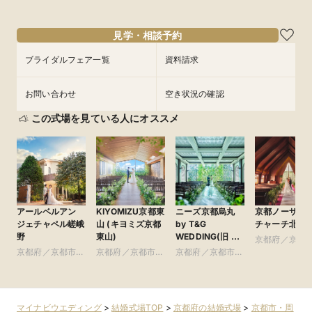
9/4
9/4
9/4
9/4
(
(
(
(
金
金
金
金
)
)
)
)
14:00〜
16:00〜
15:00〜
13:00〜
14:00〜
15:00〜
17:30〜
フェアを予約
フェアを予約
フェアを予約
フェアを予約
見学・相談予約
ブライダルフェア一覧
資料請求
お問い合わせ
空き状況の確認
この式場を見ている人にオススメ
アールベルアン
KIYOMIZU京都東
ニーズ京都烏丸
京都ノーザン
ジェチャペル嵯峨
山 (キヨミズ京都
by T&G
チャーチ北山
野
東山)
WEDDING(旧 イ
京都府／京都
ンスタイルウェ
京都府／京都市・
京都府／京都市・
京都府／京都市・
周辺
ディング京都)
周辺
周辺
周辺
マイナビウエディング
>
結婚式場TOP
>
京都府の結婚式場
>
京都市・周