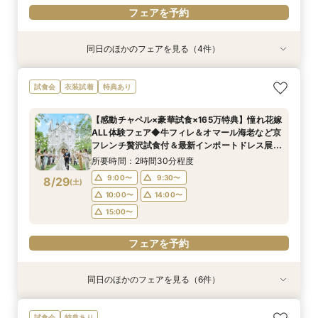
フェアを予約
同日のほかのフェアを見る（4件）
試食会
試食会
衣装試着
試食会
衣装試着
衣装試着
特典あり
特典あり
特典あり
特典あり
【初めての見学もオススメ】全館見学＆見積もり
【10名58万円◆限定プラン紹介】少人数ウエ
【ドレス特典付】全館ゆったり見学×挙式体験×
【料理重視のお二人へ】全館開放見学&4万試食
試食会
衣装試着
特典あり
相談＆絶品試食付
ディング相談フェア
花嫁ドレス診断
付フェア♪
所要時間：2時間40分程度
所要時間：2時間30分程度
所要時間：2時間30分程度
所要時間：2時間40分程度
【感動チャペル×豪華試食×165万特典】憧れ花嫁
12:00〜
11:00〜
11:00〜
11:00〜
14:00〜
13:00〜
12:00〜
13:30〜
ALL体験フェア◆牛フィレ＆オマール海老など京
8/28
8/28
8/28
8/28
フレンチ贅沢試食付＆最新インポートドレス展示
(
(
(
(
金
金
金
金
)
)
)
)
14:00〜
16:00〜
15:00〜
13:00〜
14:00〜
15:00〜
17:30〜
付きBIGフェア
所要時間：2時間30分程度
フェアを予約
フェアを予約
フェアを予約
フェアを予約
9:00〜
9:30〜
8/29
(
土
)
10:00〜
14:00〜
15:00〜
フェアを予約
同日のほかのフェアを見る（6件）
試食会
試食会
試食会
試食会
試食会
試食会
衣装試着
衣装試着
特典あり
衣装試着
衣装試着
衣装試着
特典あり
特典あり
特典あり
特典あり
特典あり
【マタニティＷ相談会】半年以内ＯＫ＆最大155
【ペットと一緒の結婚式】大切な家族も一緒の結
【家族で挙式＆会食】当館で一番お得な57万円プ
【初めての見学も安心】全館見学＆予算相談＆4
【料理重視◎】京フレンチハーフコース試食付
【ドレス試着付】憧れのDESTINY LINE★最高峰
試食会
特典あり