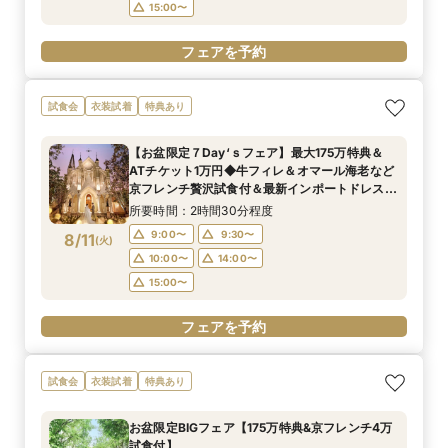
15:00〜
フェアを予約
試食会
衣装試着
特典あり
【お盆限定７Day‘ｓフェア】最大175万特典＆
ATチケット1万円◆牛フィレ＆オマール海老など
京フレンチ贅沢試食付＆最新インポートドレス展
示付きBIGフェア
所要時間：2時間30分程度
9:00〜
9:30〜
8/11
(
火
)
10:00〜
14:00〜
15:00〜
フェアを予約
試食会
衣装試着
特典あり
お盆限定BIGフェア【175万特典&京フレンチ4万
試食付】