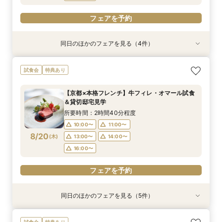
フェアを予約
同日のほかのフェアを見る（4件）
試食会
試食会
衣装試着
試食会
衣装試着
衣装試着
衣装試着
特典あり
特典あり
特典あり
特典あり
【初めての見学もオススメ】全館見学＆見積もり
【10名58万円◆限定プラン紹介】少人数ウエ
【ドレス特典付】全館ゆったり見学×挙式体験×
【マタニティＷ相談会】半年以内ＯＫ＆最大155
試食会
特典あり
相談＆絶品試食付
ディング相談フェア
花嫁ドレス診断
万優待付フェア
所要時間：2時間40分程度
所要時間：2時間30分程度
所要時間：2時間30分程度
所要時間：2時間30分程度
【京都×本格フレンチ】牛フィレ・オマール試食
12:00〜
11:00〜
11:00〜
11:00〜
14:00〜
13:00〜
13:00〜
13:30〜
＆貸切邸宅見学
8/19
8/19
8/19
8/19
(
(
(
(
水
水
水
水
)
)
)
)
14:00〜
16:00〜
14:00〜
15:00〜
15:00〜
17:30〜
所要時間：2時間40分程度
10:00〜
11:00〜
フェアを予約
フェアを予約
フェアを予約
フェアを予約
8/20
(
木
)
13:00〜
14:00〜
16:00〜
フェアを予約
同日のほかのフェアを見る（5件）
試食会
試食会
試食会
試食会
試食会
衣装試着
特典あり
衣装試着
衣装試着
衣装試着
特典あり
特典あり
特典あり
特典あり
【初めての見学もオススメ】全館見学＆見積もり
【料理重視のお二人へ】全館開放見学&4万試食
【マタニティＷ相談会】半年以内ＯＫ＆最大155
【ペットと一緒の結婚式】大切な家族も一緒の結
【予算重視の方◎】平日限定プラン紹介（最大
試食会
特典あり