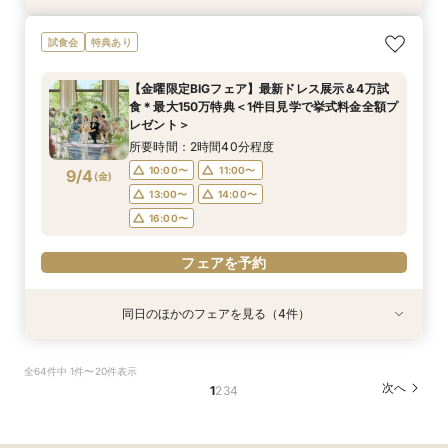
【初めての見学もオススメ】全館見学＆見積もり
【料理重視のお二人へ】全館開放見学&4万試食
【マタニティＷ相談会】半年以内ＯＫ＆最大155
【ペットと一緒の結婚式】大切な家族も一緒の結
【予算重視の方◎】平日限定プラン紹介（最大
試食会
特典あり
相談＆絶品試食付
付フェア♪
万優待付フェア
婚式をご提案
155万優待）フェア
所要時間：2時間40分程度
所要時間：2時間40分程度
所要時間：2時間30分程度
所要時間：2時間30分程度
所要時間：2時間30分程度
【金曜限定BIGフェア】最新ドレス展示＆4万試
12:00〜
12:00〜
11:00〜
11:00〜
11:00〜
13:00〜
12:00〜
13:00〜
14:30〜
13:00〜
食＊最大150万特典＜1件目見学で挙式料金全額プ
9/3
9/3
9/3
9/3
9/3
レゼント＞
(
(
(
(
(
木
木
木
木
木
)
)
)
)
)
14:00〜
14:00〜
16:00〜
14:00〜
13:00〜
14:00〜
15:00〜
15:00〜
所要時間：2時間40分程度
17:00〜
フェアを予約
フェアを予約
フェアを予約
フェアを予約
10:00〜
11:00〜
9/4
(
金
)
フェアを予約
13:00〜
14:00〜
16:00〜
フェアを予約
同日のほかのフェアを見る（4件）
試食会
試食会
衣装試着
試食会
衣装試着
衣装試着
特典あり
特典あり
特典あり
特典あり
【初めての見学もオススメ】全館見学＆見積もり
【10名58万円◆限定プラン紹介】少人数ウエ
【ドレス特典付】全館ゆったり見学×挙式体験×
【料理重視のお二人へ】全館開放見学&4万試食
全64件中 1件〜20件表示
相談＆絶品試食付
ディング相談フェア
花嫁ドレス診断
付フェア♪
次へ
1
2
3
4
所要時間：2時間40分程度
所要時間：2時間30分程度
所要時間：2時間30分程度
所要時間：2時間40分程度
12:00〜
11:00〜
11:00〜
11:00〜
14:00〜
13:00〜
12:00〜
13:30〜