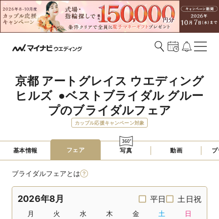
京都 アートグレイス ウエディング
ヒルズ  ●ベストブライダル グルー
プのブライダルフェア
カップル応援キャンペーン対象
フェア
基本情報
写真
動画
プ
ブライダルフェアとは
2026年8月
平日
土日祝
月
火
水
木
金
土
日