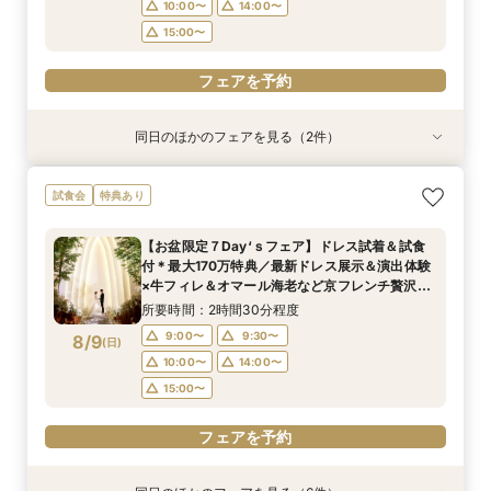
10:00〜
14:00〜
15:00〜
フェアを予約
同日のほかのフェアを見る（2件）
試食会
試食会
衣装試着
衣装試着
特典あり
特典あり
【ペットと一緒の結婚式】大切な家族も一緒の結
【ドレス試着付】憧れのDESTINY LINE★最高峰
試食会
特典あり
婚式をご提案
ドレス体験付フェア
所要時間：2時間30分程度
所要時間：2時間30分程度
【お盆限定７Day‘ｓフェア】ドレス試着＆試食
9:00〜
9:00〜
10:00〜
9:30〜
付＊最大170万特典／最新ドレス展示＆演出体験
8/8
8/8
×牛フィレ＆オマール海老など京フレンチ贅沢試
(
(
土
土
)
)
14:00〜
14:00〜
15:00〜
15:00〜
食付きBIGブライダルフェア
所要時間：2時間30分程度
17:00〜
9:00〜
9:30〜
8/9
電話予約のみ
(
日
)
10:00〜
14:00〜
電話予約のみ
15:00〜
フェアを予約