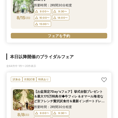
所要時間：2時間30分程度
9:00〜
9:30〜
8/15
(
土
)
10:00〜
14:00〜
15:00〜
フェアを予約
本日以降開催のブライダルフェア
全64件中 1件〜20件表示
試食会
衣装試着
特典あり
【お盆限定7Day‘sフェア】挙式全額プレゼント
＆最大175万特典付◆牛フィレ＆オマール海老な
ど京フレンチ贅沢試食付＆最新インポートドレス
展示付きBIGフェア
所要時間：2時間30分程度
9:00〜
9:30〜
8/8
(
土
)