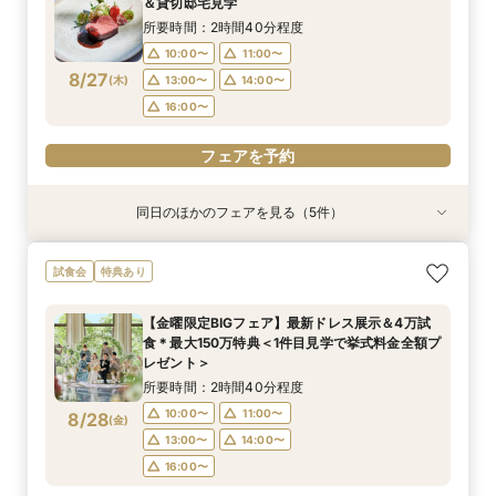
＆貸切邸宅見学
8/26
8/26
8/26
8/26
(
(
(
(
水
水
水
水
)
)
)
)
14:00〜
16:00〜
14:00〜
15:00〜
15:00〜
17:30〜
所要時間：2時間40分程度
10:00〜
11:00〜
フェアを予約
フェアを予約
フェアを予約
フェアを予約
8/27
(
木
)
13:00〜
14:00〜
16:00〜
フェアを予約
同日のほかのフェアを見る（5件）
試食会
試食会
試食会
試食会
試食会
衣装試着
特典あり
衣装試着
衣装試着
衣装試着
特典あり
特典あり
特典あり
特典あり
【初めての見学もオススメ】全館見学＆見積もり
【料理重視のお二人へ】全館開放見学&4万試食
【マタニティＷ相談会】半年以内ＯＫ＆最大155
【ペットと一緒の結婚式】大切な家族も一緒の結
【予算重視の方◎】平日限定プラン紹介（最大
試食会
特典あり
相談＆絶品試食付
付フェア♪
万優待付フェア
婚式をご提案
155万優待）フェア
所要時間：2時間40分程度
所要時間：2時間40分程度
所要時間：2時間30分程度
所要時間：2時間30分程度
所要時間：2時間30分程度
【金曜限定BIGフェア】最新ドレス展示＆4万試
12:00〜
12:00〜
11:00〜
11:00〜
11:00〜
13:00〜
12:00〜
13:00〜
14:30〜
13:00〜
食＊最大150万特典＜1件目見学で挙式料金全額プ
8/27
8/27
8/27
8/27
8/27
レゼント＞
(
(
(
(
(
木
木
木
木
木
)
)
)
)
)
14:00〜
14:00〜
16:00〜
14:00〜
13:00〜
14:00〜
15:00〜
15:00〜
所要時間：2時間40分程度
17:00〜
フェアを予約
フェアを予約
フェアを予約
フェアを予約
10:00〜
11:00〜
8/28
(
金
)
フェアを予約
13:00〜
14:00〜
16:00〜