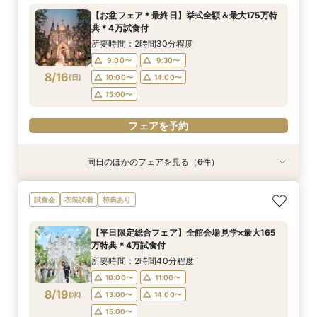
所要時間：2時間30分程度
所要時間：2時間30分程度
所要時間：2時間30分程度
所要時間：2時間30分程度
所要時間：2時間30分程度
所要時間：2時間30分程度
【お盆フェア＊最終日】挙式全額＆最大175万特
9:00〜
9:00〜
9:00〜
9:00〜
9:00〜
9:00〜
10:00〜
10:00〜
14:00〜
10:00〜
11:00〜
9:30〜
典＊4万試食付
8/15
8/15
8/15
8/15
8/15
8/15
(
(
(
(
(
(
土
土
土
土
土
土
)
)
)
)
)
)
14:00〜
14:00〜
14:00〜
14:00〜
14:00〜
15:00〜
15:00〜
15:00〜
15:00〜
所要時間：2時間30分程度
16:00〜
17:00〜
17:00〜
9:00〜
9:30〜
フェアを予約
フェアを予約
フェアを予約
8/16
(
日
)
10:00〜
14:00〜
フェアを予約
フェアを予約
フェアを予約
15:00〜
フェアを予約
同日のほかのフェアを見る（6件）
試食会
試食会
試食会
試食会
試食会
特典あり
特典あり
衣装試着
衣装試着
特典あり
衣装試着
特典あり
特典あり
特典あり
LGBTQ＋FRIENDLY*レインボーウェディング
【子供と一緒に結婚式】ファミリー婚★キッズス
【予算重視のお二人】全館見学＆見積り相談付き
【家族で挙式＆会食】当館で一番お得な57万円プ
【初めての見学も安心】全館見学＆予算相談＆4
【自宅で60分】3邸宅を比較解説！予算×準備オ
試食会
衣装試着
特典あり
フェア
ペース付フェア
フェア（試食付）
ラン紹介フェア
万試食付フェア
ンライン相談会
所要時間：2時間30分程度
所要時間：2時間30分程度
所要時間：2時間30分程度
所要時間：2時間30分程度
所要時間：2時間30分程度
所要時間：1時間程度
【平日限定総合フェア】全館会場見学×最大165
16:00〜
9:00〜
9:00〜
9:00〜
9:00〜
8:45〜
14:00〜
14:00〜
14:00〜
10:00〜
10:00〜
17:00〜
万特典＊4万試食付
8/16
8/16
8/16
8/16
8/16
8/16
(
(
(
(
(
(
日
日
日
日
日
日
)
)
)
)
)
)
14:00〜
14:00〜
18:00〜
15:00〜
15:00〜
19:00〜
15:00〜
15:00〜
所要時間：2時間40分程度
16:00〜
17:00〜
10:00〜
11:00〜
フェアを予約
フェアを予約
フェアを予約
フェアを予約
8/19
(
水
)
13:00〜
14:00〜
フェアを予約
フェアを予約
15:00〜