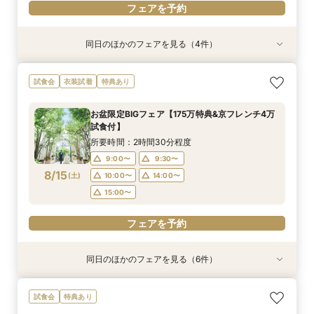
フェアを予約
同日のほかのフェアを見る（4件）
試食会
試食会
衣装試着
試食会
衣装試着
衣装試着
特典あり
特典あり
特典あり
特典あり
【初めての見学もオススメ】全館見学＆見積もり
【10名58万円◆限定プラン紹介】少人数ウエ
【ドレス特典付】全館ゆったり見学×挙式体験×
【料理重視のお二人へ】全館開放見学&4万試食
試食会
衣装試着
特典あり
相談＆絶品試食付
ディング相談フェア
花嫁ドレス診断
付フェア♪
所要時間：2時間40分程度
所要時間：2時間30分程度
所要時間：2時間30分程度
所要時間：2時間40分程度
お盆限定BIGフェア【175万特典&京フレンチ4万
12:00〜
11:00〜
11:00〜
11:00〜
14:00〜
13:00〜
12:00〜
13:30〜
試食付】
8/14
8/14
8/14
8/14
(
(
(
(
金
金
金
金
)
)
)
)
14:00〜
16:00〜
15:00〜
13:00〜
14:00〜
15:00〜
17:30〜
所要時間：2時間30分程度
9:00〜
9:30〜
フェアを予約
フェアを予約
フェアを予約
フェアを予約
8/15
(
土
)
10:00〜
14:00〜
15:00〜
フェアを予約
同日のほかのフェアを見る（6件）
試食会
試食会
試食会
試食会
試食会
試食会
衣装試着
衣装試着
特典あり
衣装試着
衣装試着
衣装試着
特典あり
特典あり
特典あり
特典あり
特典あり
【マタニティＷ相談会】半年以内ＯＫ＆最大155
【ペットと一緒の結婚式】大切な家族も一緒の結
【家族で挙式＆会食】当館で一番お得な57万円プ
【初めての見学も安心】全館見学＆予算相談＆4
【料理重視◎】京フレンチハーフコース試食付
【ドレス試着付】憧れのDESTINY LINE★最高峰
試食会
特典あり
万優待付フェア
婚式をご提案
ラン紹介フェア
万試食付フェア
フェア（4万相当）
ドレス体験付フェア