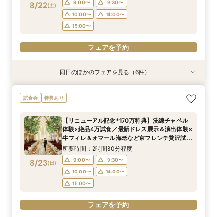
フェアを予約
フェアを予約
フェアを予約
フェアを予約
9:00〜
9:30〜
8/22
(
土
)
10:00〜
14:00〜
15:00〜
フェアを予約
同日のほかのフェアを見る（6件）
試食会
試食会
試食会
試食会
試食会
試食会
衣装試着
衣装試着
特典あり
衣装試着
衣装試着
衣装試着
特典あり
特典あり
特典あり
特典あり
特典あり
【マタニティＷ相談会】半年以内ＯＫ＆最大155
【ペットと一緒の結婚式】大切な家族も一緒の結
【家族で挙式＆会食】当館で一番お得な57万円プ
【初めての見学も安心】全館見学＆予算相談＆4
【料理重視◎】京フレンチハーフコース試食付
【ドレス試着付】憧れのDESTINY LINE★最高峰
試食会
特典あり
万優待付フェア
婚式をご提案
ラン紹介フェア
万試食付フェア
フェア（4万相当）
ドレス体験付フェア
所要時間：2時間30分程度
所要時間：2時間30分程度
所要時間：2時間30分程度
所要時間：2時間30分程度
所要時間：2時間30分程度
所要時間：2時間30分程度
【リニューアル記念*170万特典】洗練チャペル
9:00〜
9:00〜
9:00〜
9:00〜
9:00〜
9:00〜
10:00〜
10:00〜
14:00〜
10:00〜
11:00〜
9:30〜
体験×絶品4万試食／最新ドレス展示＆演出体験×
8/22
8/22
8/22
8/22
8/22
8/22
牛フィレ＆オマール海老など京フレンチ贅沢試食
(
(
(
(
(
(
土
土
土
土
土
土
)
)
)
)
)
)
14:00〜
14:00〜
14:00〜
14:00〜
14:00〜
15:00〜
15:00〜
15:00〜
15:00〜
付きBIGブライダルフェア
所要時間：2時間30分程度
16:00〜
17:00〜
17:00〜
フェアを予約
フェアを予約
フェアを予約
9:00〜
9:30〜
8/23
(
日
)
フェアを予約
フェアを予約
フェアを予約
10:00〜
14:00〜
15:00〜
フェアを予約