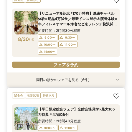
万優待付フェア
婚式をご提案
ラン紹介フェア
万試食付フェア
フェア（4万相当）
ドレス体験付フェア
所要時間：2時間30分程度
所要時間：2時間30分程度
所要時間：2時間30分程度
所要時間：2時間30分程度
所要時間：2時間30分程度
所要時間：2時間30分程度
【リニューアル記念*170万特典】洗練チャペル
9:00〜
9:00〜
9:00〜
9:00〜
9:00〜
9:00〜
10:00〜
10:00〜
14:00〜
10:00〜
11:00〜
9:30〜
体験×絶品4万試食／最新ドレス展示＆演出体験×
8/29
8/29
8/29
8/29
8/29
8/29
牛フィレ＆オマール海老など京フレンチ贅沢試食
(
(
(
(
(
(
土
土
土
土
土
土
)
)
)
)
)
)
14:00〜
14:00〜
14:00〜
14:00〜
14:00〜
15:00〜
15:00〜
15:00〜
15:00〜
付きBIGブライダルフェア
所要時間：2時間30分程度
16:00〜
17:00〜
17:00〜
フェアを予約
フェアを予約
フェアを予約
9:00〜
9:30〜
8/30
(
日
)
フェアを予約
フェアを予約
フェアを予約
10:00〜
14:00〜
15:00〜
フェアを予約
同日のほかのフェアを見る（6件）
試食会
試食会
試食会
試食会
試食会
特典あり
特典あり
衣装試着
衣装試着
特典あり
衣装試着
特典あり
特典あり
特典あり
LGBTQ＋FRIENDLY*レインボーウェディング
【子供と一緒に結婚式】ファミリー婚★キッズス
【予算重視のお二人】全館見学＆見積り相談付き
【家族で挙式＆会食】当館で一番お得な57万円プ
【初めての見学も安心】全館見学＆予算相談＆4
【自宅で60分】3邸宅を比較解説！予算×準備オ
試食会
衣装試着
特典あり
フェア
ペース付フェア
フェア（試食付）
ラン紹介フェア
万試食付フェア
ンライン相談会
所要時間：2時間30分程度
所要時間：2時間30分程度
所要時間：2時間30分程度
所要時間：2時間30分程度
所要時間：2時間30分程度
所要時間：1時間程度
【平日限定総合フェア】全館会場見学×最大165
16:00〜
9:00〜
9:00〜
9:00〜
9:00〜
8:45〜
14:00〜
14:00〜
14:00〜
10:00〜
10:00〜
17:00〜
万特典＊4万試食付
8/30
8/30
8/30
8/30
8/30
8/30
(
(
(
(
(
(
日
日
日
日
日
日
)
)
)
)
)
)
14:00〜
14:00〜
18:00〜
15:00〜
15:00〜
19:00〜
15:00〜
15:00〜
所要時間：2時間40分程度
16:00〜
17:00〜
10:00〜
11:00〜