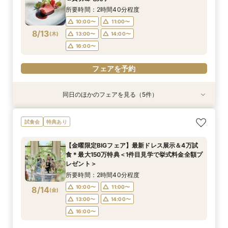
8/11
8/11
8/11
8/11
8/11
8/11
8/11
(
(
(
(
(
(
(
火
火
火
火
火
火
火
)
)
)
)
)
)
)
14:00〜
14:00〜
14:00〜
14:00〜
15:00〜
15:00〜
15:00〜
15:00〜
15:00〜
15:00〜
所要時間：2時間40分程度
16:00〜
17:00〜
17:00〜
10:00〜
11:00〜
フェアを予約
フェアを予約
フェアを予約
フェアを予約
8/13
(
木
)
13:00〜
14:00〜
フェアを予約
フェアを予約
フェアを予約
16:00〜
フェアを予約
同日のほかのフェアを見る（5件）
試食会
試食会
試食会
試食会
試食会
衣装試着
特典あり
衣装試着
衣装試着
衣装試着
特典あり
特典あり
特典あり
特典あり
【初めての見学もオススメ】全館見学＆見積もり
【料理重視のお二人へ】全館開放見学&4万試食
【マタニティＷ相談会】半年以内ＯＫ＆最大155
【ペットと一緒の結婚式】大切な家族も一緒の結
【予算重視の方◎】平日限定プラン紹介（最大
試食会
特典あり
相談＆絶品試食付
付フェア♪
万優待付フェア
婚式をご提案
155万優待）フェア
所要時間：2時間40分程度
所要時間：2時間40分程度
所要時間：2時間30分程度
所要時間：2時間30分程度
所要時間：2時間30分程度
【金曜限定BIGフェア】最新ドレス展示＆4万試
12:00〜
12:00〜
11:00〜
11:00〜
11:00〜
13:00〜
12:00〜
13:00〜
14:30〜
13:00〜
食＊最大150万特典＜1件目見学で挙式料金全額プ
8/13
8/13
8/13
8/13
8/13
レゼント＞
(
(
(
(
(
木
木
木
木
木
)
)
)
)
)
14:00〜
14:00〜
16:00〜
14:00〜
13:00〜
14:00〜
15:00〜
15:00〜
所要時間：2時間40分程度
17:00〜
フェアを予約
フェアを予約
フェアを予約
フェアを予約
10:00〜
11:00〜
8/14
(
金
)
フェアを予約
13:00〜
14:00〜
16:00〜