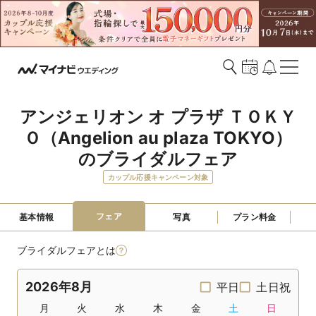
アンジェリオン オ プラザ ＴＯＫＹ
Ｏ（Angelion au plaza TOKYO）
のブライダルフェア
カップル応援キャンペーン対象
フェア
基本情報
写真
プラン料金
ブライダルフェアとは
2026年8月
平日
土日祝
月
火
水
木
金
土
日