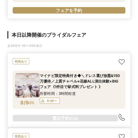
フェアを予約
本日以降開催のブライダルフェア
全29件中 1件〜20件表示
特典あり
マイナビ限定特典付き◆＼ドレス選び放題&150
万優待／上質チャペル×花嫁ALL演出体験×BIG
フェア《1件目で挙式料プレゼント 》
所要時間：3時間程度
9:30〜
8/9
(
日
)
電話予約のみ
特典あり