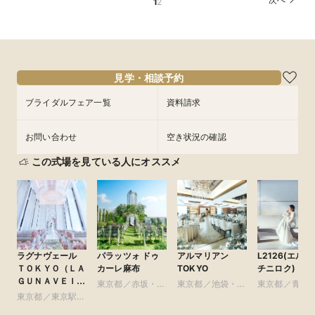
1
2
見学・相談予約
ブライダルフェア一覧
資料請求
お問い合わせ
空き状況の確認
この式場を見ている人にオススメ
ラグナヴェール
パラッツォ ドゥ
アルマリアン
L2126(エルニ
ＴＯＫＹＯ（ＬＡ
カーレ麻布
TOKYO
チニロク)
ＧＵＮＡＶＥＩＬ
東京都／赤坂・六
東京都／池袋・練
東京都／青山
ＴＯＫＹＯ）
東京都／東京駅・
本木・麻布
馬・文京・板橋
参道・渋谷・
皇居周辺