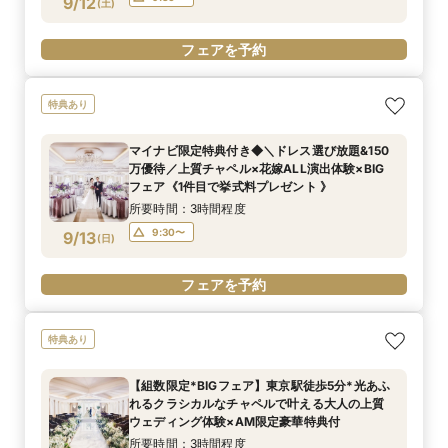
9/12
(
土
)
フェアを予約
特典あり
マイナビ限定特典付き◆＼ドレス選び放題&150
万優待／上質チャペル×花嫁ALL演出体験×BIG
フェア《1件目で挙式料プレゼント 》
所要時間：3時間程度
9:30〜
9/13
(
日
)
フェアを予約
特典あり
【組数限定*BIGフェア】東京駅徒歩5分*光あふ
れるクラシカルなチャペルで叶える大人の上質
ウェディング体験×AM限定豪華特典付
所要時間：3時間程度