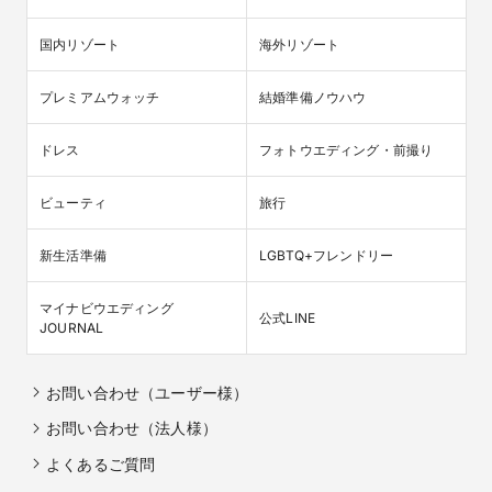
国内リゾート
海外リゾート
プレミアムウォッチ
結婚準備ノウハウ
ドレス
フォトウエディング・前撮り
ビューティ
旅行
新生活準備
LGBTQ+フレンドリー
マイナビウエディング

公式LINE
JOURNAL
お問い合わせ（ユーザー様）
お問い合わせ（法人様）
よくあるご質問