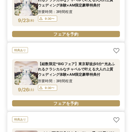
ウェディング体験×AM限定豪華特典付
所要時間：3時間程度
9:30〜
9/23
(
水
)
フェアを予約
特典あり
【組数限定*BIGフェア】東京駅徒歩5分*光あふ
れるクラシカルなチャペルで叶える大人の上質
ウェディング体験×AM限定豪華特典付
所要時間：3時間程度
9:30〜
9/26
(
土
)
フェアを予約
特典あり