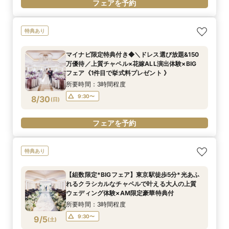
フェアを予約
特典あり
マイナビ限定特典付き◆＼ドレス選び放題&150
万優待／上質チャペル×花嫁ALL演出体験×BIG
フェア《1件目で挙式料プレゼント 》
所要時間：3時間程度
9:30〜
8/30
(
日
)
フェアを予約
特典あり
【組数限定*BIGフェア】東京駅徒歩5分*光あふ
れるクラシカルなチャペルで叶える大人の上質
ウェディング体験×AM限定豪華特典付
所要時間：3時間程度
9:30〜
9/5
(
土
)