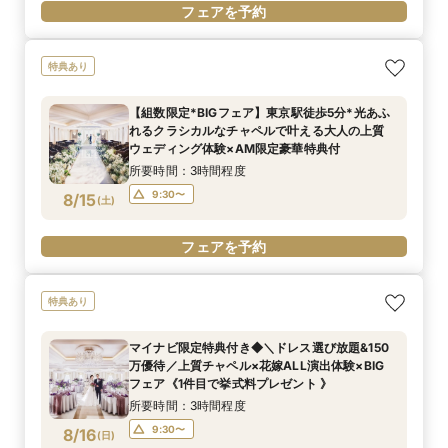
フェアを予約
特典あり
【組数限定*BIGフェア】東京駅徒歩5分*光あふ
れるクラシカルなチャペルで叶える大人の上質
ウェディング体験×AM限定豪華特典付
所要時間：3時間程度
9:30〜
8/15
(
土
)
フェアを予約
特典あり
マイナビ限定特典付き◆＼ドレス選び放題&150
万優待／上質チャペル×花嫁ALL演出体験×BIG
フェア《1件目で挙式料プレゼント 》
所要時間：3時間程度
9:30〜
8/16
(
日
)