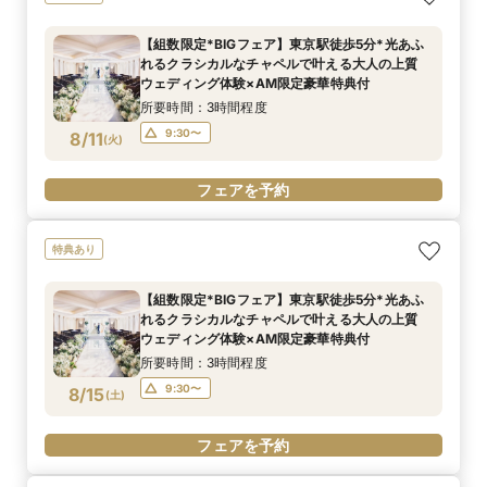
【組数限定*BIGフェア】東京駅徒歩5分*光あふ
れるクラシカルなチャペルで叶える大人の上質
ウェディング体験×AM限定豪華特典付
所要時間：3時間程度
9:30〜
8/11
(
火
)
フェアを予約
特典あり
【組数限定*BIGフェア】東京駅徒歩5分*光あふ
れるクラシカルなチャペルで叶える大人の上質
ウェディング体験×AM限定豪華特典付
所要時間：3時間程度
9:30〜
8/15
(
土
)
フェアを予約