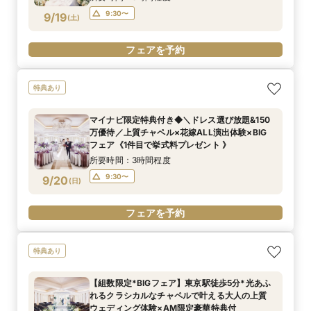
9:30〜
9/19
(
土
)
フェアを予約
特典あり
マイナビ限定特典付き◆＼ドレス選び放題&150
万優待／上質チャペル×花嫁ALL演出体験×BIG
フェア《1件目で挙式料プレゼント 》
所要時間：3時間程度
9:30〜
9/20
(
日
)
フェアを予約
特典あり
【組数限定*BIGフェア】東京駅徒歩5分*光あふ
れるクラシカルなチャペルで叶える大人の上質
ウェディング体験×AM限定豪華特典付