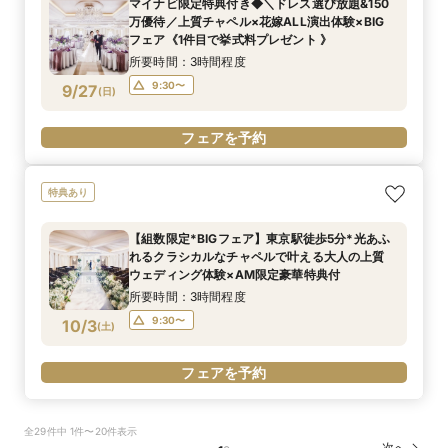
マイナビ限定特典付き◆＼ドレス選び放題&150
万優待／上質チャペル×花嫁ALL演出体験×BIG
フェア《1件目で挙式料プレゼント 》
所要時間：3時間程度
9:30〜
9/27
(
日
)
フェアを予約
特典あり
【組数限定*BIGフェア】東京駅徒歩5分*光あふ
れるクラシカルなチャペルで叶える大人の上質
ウェディング体験×AM限定豪華特典付
所要時間：3時間程度
9:30〜
10/3
(
土
)
フェアを予約
全29件中 1件〜20件表示
次へ