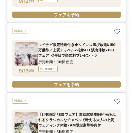
9/12
(
土
)
フェアを予約
特典あり
マイナビ限定特典付き◆＼ドレス選び放題&150
万優待／上質チャペル×花嫁ALL演出体験×BIG
フェア《1件目で挙式料プレゼント 》
所要時間：3時間程度
9:30〜
9/13
(
日
)
フェアを予約
特典あり
【組数限定*BIGフェア】東京駅徒歩5分*光あふ
れるクラシカルなチャペルで叶える大人の上質
ウェディング体験×AM限定豪華特典付
所要時間：3時間程度