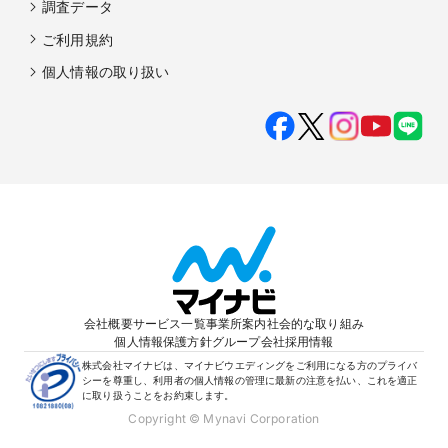
調査データ
ご利用規約
個人情報の取り扱い
会社概要
サービス一覧
事業所案内
社会的な取り組み
個人情報保護方針
グループ会社
採用情報
株式会社マイナビは、マイナビウエディングをご利用になる方のプライバ
シーを尊重し、利用者の個人情報の管理に最新の注意を払い、これを適正
に取り扱うことをお約束します。
Copyright © Mynavi Corporation