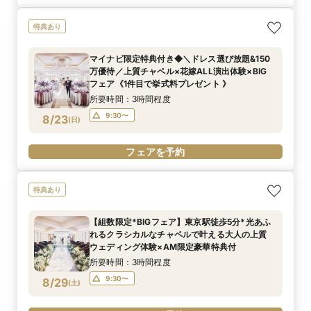
特典あり
マイナビ限定特典付き◆＼ドレス選び放題&150
万優待／上質チャペル×花嫁ALL演出体験×BIG
フェア《1件目で挙式料プレゼント 》
所要時間：3時間程度
9:30〜
8/23
(
日
)
フェアを予約
特典あり
【組数限定*BIGフェア】東京駅徒歩5分*光あふ
れるクラシカルなチャペルで叶える大人の上質
ウェディング体験×AM限定豪華特典付
所要時間：3時間程度
9:30〜
8/29
(
土
)