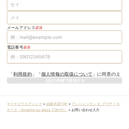
メールアドレス
必須
電話番号
必須
「
利用規約
」
「
個人情報の取扱について
」
に同意の上
上記の内容で送信する
マイナビウエディング
>
結婚式場TOP
>
アンジェリオン オ プラザ ＴＯ
ＫＹＯ（Angelion au plaza TOKYO）
>
お問い合わせ入力