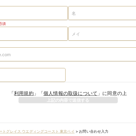
必須
「
利用規約
」
「
個人情報の取扱について
」
に同意の上
上記の内容で送信する
ートグレイス ウエディングコースト 東京ベイ
>
お問い合わせ入力