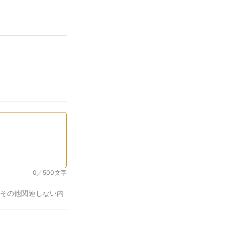
0／500
文字
その他関連しない内