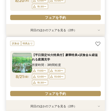
8/20
(
木
)
12:00〜
15:00〜
フェアを予約
フェアを予約
15:30〜
フェアを予約
同日のほかのフェアを見る（2件）
試食会
試食会
衣装試着
特典あり
特典あり
【少人数プラン相談会】専用の貸切別邸OPEN&
マイナビ限定★当館人気NO,1◆豪華国産「しあ
試食会
特典あり
贅沢無料試食
わせ絆牛」絶品試食付◆
所要時間：3時間程度
所要時間：3時間程度
【平日限定10大特典付】豪華特典×試食会＆緑溢
11:00〜
11:00〜
11:30〜
11:30〜
れる庭園見学
8/20
8/20
(
(
木
木
)
)
12:00〜
12:00〜
15:00〜
15:00〜
所要時間：3時間程度
15:30〜
15:30〜
11:00〜
11:30〜
8/21
(
金
)
12:00〜
15:00〜
フェアを予約
フェアを予約
15:30〜
フェアを予約
同日のほかのフェアを見る（2件）
試食会
試食会
衣装試着
特典あり
特典あり