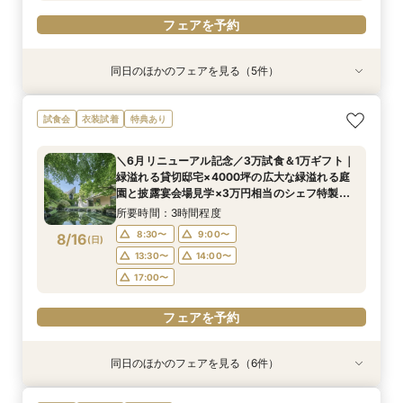
フェアを予約
同日のほかのフェアを見る（5件）
試食会
試食会
試食会
試食会
試食会
特典あり
衣装試着
特典あり
衣装試着
衣装試着
特典あり
特典あり
特典あり
【初めての式場見学の方も安心】豪華試食付きウ
《新チャペルOPEN記念◆8大特典≫木目×ナ
【神前挙式をご検討の方へ】神殿「凛」見学＆和
マイナビ限定【料理重視派必見】和牛フィレ肉×
【少人数プラン相談会】専用の貸切別邸OPEN&
試食会
衣装試着
特典あり
エディング相談会
チュラルチャペル体験
フレンチ無料試食
懐石フレンチコース美食会
贅沢無料試食
所要時間：3時間程度
所要時間：3時間程度
所要時間：3時間程度
所要時間：3時間程度
所要時間：3時間程度
＼6月リニューアル記念／3万試食＆1万ギフト｜
8:30〜
8:30〜
8:30〜
8:30〜
8:30〜
8:45〜
8:45〜
8:45〜
8:45〜
8:45〜
緑溢れる貸切邸宅×4000坪の広大な緑溢れる庭
8/15
8/15
8/15
8/15
8/15
園と披露宴会場見学×3万円相当のシェフ特製国
(
(
(
(
(
土
土
土
土
土
)
)
)
)
)
9:00〜
9:00〜
9:00〜
9:00〜
9:00〜
13:30〜
13:30〜
13:30〜
13:30〜
13:30〜
産牛無料試食×心配な見積りもシュミレーション
所要時間：3時間程度
14:00〜
14:00〜
14:00〜
14:00〜
14:00〜
相談
8:30〜
9:00〜
8/16
(
日
)
フェアを予約
フェアを予約
フェアを予約
フェアを予約
フェアを予約
13:30〜
14:00〜
17:00〜
フェアを予約
同日のほかのフェアを見る（6件）
試食会
試食会
試食会
試食会
試食会
試食会
特典あり
衣装試着
衣装試着
特典あり
衣装試着
衣装試着
特典あり
特典あり
特典あり
特典あり