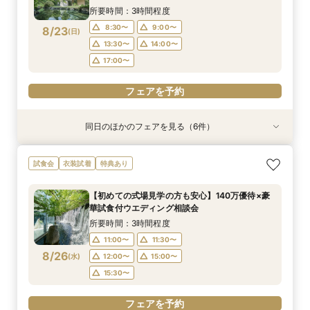
産牛無料試食×心配な見積りもシュミレーション
所要時間：3時間程度
14:00〜
14:00〜
14:00〜
14:00〜
14:00〜
相談
8:30〜
9:00〜
8/23
(
日
)
フェアを予約
フェアを予約
フェアを予約
フェアを予約
フェアを予約
13:30〜
14:00〜
17:00〜
フェアを予約
同日のほかのフェアを見る（6件）
試食会
試食会
試食会
試食会
試食会
試食会
特典あり
衣装試着
衣装試着
特典あり
衣装試着
衣装試着
特典あり
特典あり
特典あり
特典あり
【初めての式場見学の方も安心】豪華試食付きウ
《新チャペルOPEN記念◆8大特典≫木目×ナ
マイナビ限定【料理重視派必見】和牛フィレ肉×
【神前挙式をご検討の方へ】神殿「凛」見学＆和
マイナビ限定【料理重視派必見】和牛フィレ肉×
【少人数プラン相談会】専用の貸切別邸OPEN&
試食会
衣装試着
特典あり
エディング相談会
チュラルチャペル体験
懐石フレンチコース美食会
フレンチ無料試食
懐石フレンチコース美食会
贅沢無料試食
所要時間：3時間程度
所要時間：3時間程度
所要時間：3時間程度
所要時間：3時間程度
所要時間：3時間程度
所要時間：3時間程度
【初めての式場見学の方も安心】140万優待×豪
8:30〜
8:30〜
8:30〜
8:30〜
8:30〜
8:30〜
8:45〜
8:45〜
8:45〜
8:45〜
8:45〜
8:45〜
華試食付ウエディング相談会
8/23
8/23
8/23
8/23
8/23
8/23
(
(
(
(
(
(
日
日
日
日
日
日
)
)
)
)
)
)
9:00〜
9:00〜
9:00〜
9:00〜
9:00〜
9:00〜
13:30〜
13:30〜
13:30〜
13:30〜
13:30〜
13:30〜
所要時間：3時間程度
14:00〜
14:00〜
14:00〜
14:00〜
14:00〜
14:00〜
11:00〜
11:30〜
8/26
(
水
)
12:00〜
15:00〜
フェアを予約
フェアを予約
フェアを予約
フェアを予約
フェアを予約
フェアを予約
15:30〜
フェアを予約