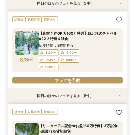
同日のほかのフェアを見る（2件）
試食会
試食会
衣装試着
特典あり
特典あり
【少人数プラン相談会】専用の貸切別邸OPEN&
マイナビ限定★当館人気NO,1◆豪華国産「しあ
試食会
衣装試着
特典あり
贅沢無料試食
わせ絆牛」絶品試食付◆
所要時間：3時間程度
所要時間：3時間程度
【直前予約OK★160万特典】緑と滝のチャペル
11:00〜
11:00〜
11:30〜
11:30〜
×22大特典＆試食
8/7
8/7
(
(
金
金
)
)
12:00〜
12:00〜
15:00〜
15:00〜
所要時間：3時間程度
15:30〜
15:30〜
8:30〜
9:00〜
8/8
(
土
)
13:30〜
14:00〜
フェアを予約
フェアを予約
17:00〜
フェアを予約
同日のほかのフェアを見る（5件）
試食会
試食会
試食会
試食会
試食会
特典あり
衣装試着
特典あり
衣装試着
衣装試着
特典あり
特典あり
特典あり
【初めての式場見学の方も安心】豪華試食付きウ
《新チャペルOPEN記念◆8大特典≫木目×ナ
【神前挙式をご検討の方へ】神殿「凛」見学＆和
マイナビ限定【料理重視派必見】和牛フィレ肉×
【少人数プラン相談会】専用の貸切別邸OPEN&
試食会
衣装試着
特典あり
エディング相談会
チュラルチャペル体験
フレンチ無料試食
懐石フレンチコース美食会
贅沢無料試食
所要時間：3時間程度
所要時間：3時間程度
所要時間：3時間程度
所要時間：3時間程度
所要時間：3時間程度
【リニューアル記念★お盆160万特典】3万試食
8:30〜
8:30〜
8:30〜
8:30〜
8:30〜
8:45〜
8:45〜
8:45〜
8:45〜
8:45〜
×緑溢れる貸切邸宅