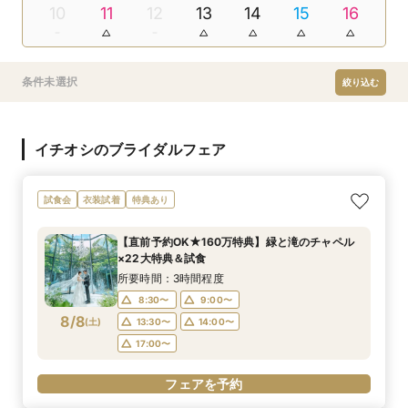
10
11
12
13
14
15
16
条件未選択
絞り込む
イチオシのブライダルフェア
試食会
衣装試着
特典あり
【直前予約OK★160万特典】緑と滝のチャペル
×22大特典＆試食
所要時間：3時間程度
8:30〜
9:00〜
8/8
(
土
)
13:30〜
14:00〜
17:00〜
フェアを予約