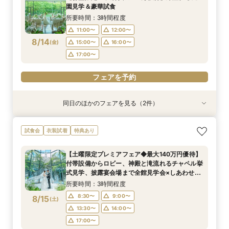
11:00〜
11:00〜
11:30〜
11:30〜
園見学＆豪華試食
8/13
8/13
(
(
木
木
)
)
12:00〜
12:00〜
15:00〜
15:00〜
所要時間：3時間程度
15:30〜
15:30〜
11:00〜
12:00〜
8/14
(
金
)
15:00〜
16:00〜
フェアを予約
フェアを予約
17:00〜
フェアを予約
同日のほかのフェアを見る（2件）
試食会
試食会
衣装試着
特典あり
特典あり
【少人数プラン相談会】専用の貸切別邸OPEN&
マイナビ限定★当館人気NO,1◆豪華国産「しあ
試食会
衣装試着
特典あり
贅沢無料試食
わせ絆牛」絶品試食付◆
所要時間：3時間程度
所要時間：3時間程度
【土曜限定プレミアフェア◆最大140万円優待】
11:00〜
11:00〜
11:30〜
11:30〜
付帯設備からロビー、神殿と滝流れるチャペル挙
8/14
8/14
式見学、披露宴会場まで全館見学会×しあわせ絆
(
(
金
金
)
)
12:00〜
12:00〜
15:00〜
15:00〜
牛無料試食会×おふたりに合わせた見積りシュミ
所要時間：3時間程度
15:30〜
15:30〜
レーション
8:30〜
9:00〜
8/15
(
土
)
フェアを予約
フェアを予約
13:30〜
14:00〜
17:00〜