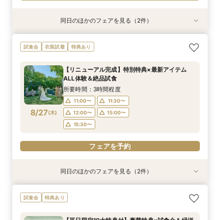
同日のほかのフェアを見る（2件）
試食会
試食会
衣装試着
特典あり
特典あり
【少人数プラン相談会】専用の貸切別邸OPEN&
マイナビ限定★当館人気NO,1◆豪華国産「しあ
試食会
衣装試着
特典あり
贅沢無料試食
わせ絆牛」絶品試食付◆
所要時間：3時間程度
所要時間：3時間程度
【リニューアル完成】特別特典×最新アイテム
11:00〜
11:00〜
11:30〜
11:30〜
ALL体験＆絶品試食
8/26
8/26
(
(
水
水
)
)
12:00〜
12:00〜
15:00〜
15:00〜
所要時間：3時間程度
15:30〜
15:30〜
11:00〜
11:30〜
8/27
(
木
)
12:00〜
15:00〜
フェアを予約
フェアを予約
15:30〜
フェアを予約
同日のほかのフェアを見る（2件）
試食会
試食会
衣装試着
特典あり
特典あり
【少人数プラン相談会】専用の貸切別邸OPEN&
マイナビ限定★当館人気NO,1◆豪華国産「しあ
試食会
特典あり
贅沢無料試食
わせ絆牛」絶品試食付◆
所要時間：3時間程度
所要時間：3時間程度