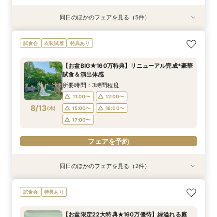
同日のほかのフェアを見る（5件）
試食会
試食会
試食会
試食会
試食会
特典あり
衣装試着
特典あり
衣装試着
衣装試着
特典あり
特典あり
特典あり
【初めての式場見学の方も安心】豪華試食付きウ
《新チャペルOPEN記念◆8大特典≫木目×ナ
【神前挙式をご検討の方へ】神殿「凛」見学＆和
マイナビ限定【料理重視派必見】和牛フィレ肉×
【少人数プラン相談会】専用の貸切別邸OPEN&
試食会
衣装試着
特典あり
エディング相談会
チュラルチャペル体験
フレンチ無料試食
懐石フレンチコース美食会
贅沢無料試食
所要時間：3時間程度
所要時間：3時間程度
所要時間：3時間程度
所要時間：3時間程度
所要時間：3時間程度
【お盆BIG★160万特典】リニューアル完成*豪華
8:30〜
8:30〜
8:30〜
8:30〜
8:30〜
8:45〜
8:45〜
8:45〜
8:45〜
8:45〜
試食＆演出体感
8/11
8/11
8/11
8/11
8/11
(
(
(
(
(
火
火
火
火
火
)
)
)
)
)
9:00〜
9:00〜
9:00〜
9:00〜
9:00〜
13:30〜
13:30〜
13:30〜
13:30〜
13:30〜
所要時間：3時間程度
14:00〜
14:00〜
14:00〜
14:00〜
14:00〜
11:00〜
12:00〜
8/13
(
木
)
15:00〜
16:00〜
フェアを予約
フェアを予約
フェアを予約
フェアを予約
フェアを予約
17:00〜
フェアを予約
同日のほかのフェアを見る（2件）
試食会
試食会
衣装試着
特典あり
特典あり
【少人数プラン相談会】専用の貸切別邸OPEN&
マイナビ限定★当館人気NO,1◆豪華国産「しあ
試食会
特典あり
贅沢無料試食
わせ絆牛」絶品試食付◆
所要時間：3時間程度
所要時間：3時間程度
【お盆限定22大特典★160万優待】緑溢れる庭