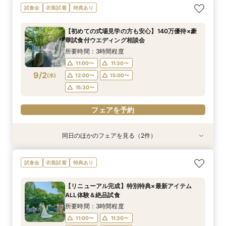
【初めての式場見学の方も安心】豪華試食付きウ
《新チャペルOPEN記念◆8大特典≫木目×ナ
マイナビ限定【料理重視派必見】和牛フィレ肉×
【神前挙式をご検討の方へ】神殿「凛」見学＆和
マイナビ限定【料理重視派必見】和牛フィレ肉×
【少人数プラン相談会】専用の貸切別邸OPEN&
試食会
衣装試着
特典あり
エディング相談会
チュラルチャペル体験
懐石フレンチコース美食会
フレンチ無料試食
懐石フレンチコース美食会
贅沢無料試食
所要時間：3時間程度
所要時間：3時間程度
所要時間：3時間程度
所要時間：3時間程度
所要時間：3時間程度
所要時間：3時間程度
【初めての式場見学の方も安心】140万優待×豪
8:30〜
8:30〜
8:30〜
8:30〜
8:30〜
8:30〜
8:45〜
8:45〜
8:45〜
8:45〜
8:45〜
8:45〜
華試食付ウエディング相談会
8/30
8/30
8/30
8/30
8/30
8/30
(
(
(
(
(
(
日
日
日
日
日
日
)
)
)
)
)
)
9:00〜
9:00〜
9:00〜
9:00〜
9:00〜
9:00〜
13:30〜
13:30〜
13:30〜
13:30〜
13:30〜
13:30〜
所要時間：3時間程度
14:00〜
14:00〜
14:00〜
14:00〜
14:00〜
14:00〜
11:00〜
11:30〜
9/2
(
水
)
12:00〜
15:00〜
フェアを予約
フェアを予約
フェアを予約
フェアを予約
フェアを予約
フェアを予約
15:30〜
フェアを予約
同日のほかのフェアを見る（2件）
試食会
試食会
衣装試着
特典あり
特典あり
【少人数プラン相談会】専用の貸切別邸OPEN&
マイナビ限定★当館人気NO,1◆豪華国産「しあ
試食会
衣装試着
特典あり
贅沢無料試食
わせ絆牛」絶品試食付◆
所要時間：3時間程度
所要時間：3時間程度
【リニューアル完成】特別特典×最新アイテム
11:00〜
11:00〜
11:30〜
11:30〜
ALL体験＆絶品試食
9/2
9/2
(
(
水
水
)
)
12:00〜
12:00〜
15:00〜
15:00〜
所要時間：3時間程度
15:30〜
15:30〜
11:00〜
11:30〜