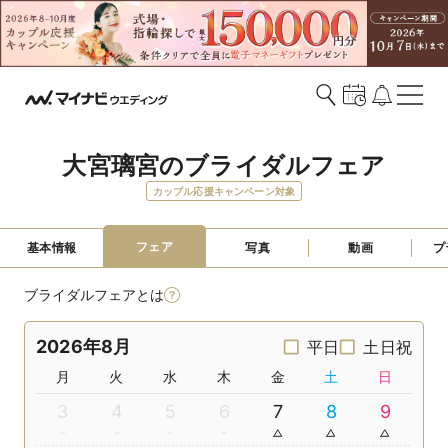
大宮璃宮のブライダルフェア
カップル応援キャンペーン対象
フェア
基本情報
写真
動画
プ
ブライダルフェアとは
2026年8月
平日
土日祝
月
火
水
木
金
土
日
3
4
5
6
7
8
9