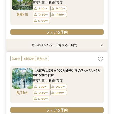
8/8
8/8
8/8
8/8
8/8
(
(
(
(
(
土
土
土
土
土
)
)
)
)
)
9:00〜
9:00〜
9:00〜
9:00〜
9:00〜
13:30〜
13:30〜
13:30〜
13:30〜
13:30〜
所要時間：3時間程度
14:00〜
14:00〜
14:00〜
14:00〜
14:00〜
8:30〜
9:00〜
8/9
(
日
)
13:30〜
14:00〜
フェアを予約
フェアを予約
フェアを予約
フェアを予約
フェアを予約
17:00〜
フェアを予約
同日のほかのフェアを見る（6件）
試食会
試食会
試食会
試食会
試食会
試食会
特典あり
衣装試着
衣装試着
特典あり
衣装試着
衣装試着
特典あり
特典あり
特典あり
特典あり
【初めての式場見学の方も安心】豪華試食付きウ
《新チャペルOPEN記念◆8大特典≫木目×ナ
マイナビ限定【料理重視派必見】和牛フィレ肉×
【神前挙式をご検討の方へ】神殿「凛」見学＆和
マイナビ限定【料理重視派必見】和牛フィレ肉×
【少人数プラン相談会】専用の貸切別邸OPEN&
試食会
衣装試着
特典あり
エディング相談会
チュラルチャペル体験
懐石フレンチコース美食会
フレンチ無料試食
懐石フレンチコース美食会
贅沢無料試食
所要時間：3時間程度
所要時間：3時間程度
所要時間：3時間程度
所要時間：3時間程度
所要時間：3時間程度
所要時間：3時間程度
【お盆祝日BIG★160万優待】滝のチャペル×4万
8:30〜
8:30〜
8:30〜
8:30〜
8:30〜
8:30〜
8:45〜
8:45〜
8:45〜
8:45〜
8:45〜
8:45〜
Gift＆和牛試食
8/9
8/9
8/9
8/9
8/9
8/9
(
(
(
(
(
(
日
日
日
日
日
日
)
)
)
)
)
)
9:00〜
9:00〜
9:00〜
9:00〜
9:00〜
9:00〜
13:30〜
13:30〜
13:30〜
13:30〜
13:30〜
13:30〜
所要時間：3時間程度
14:00〜
14:00〜
14:00〜
14:00〜
14:00〜
14:00〜
8:30〜
9:00〜
8/11
(
火
)
13:30〜
14:00〜
フェアを予約
フェアを予約
フェアを予約
フェアを予約
フェアを予約
フェアを予約
17:00〜
フェアを予約