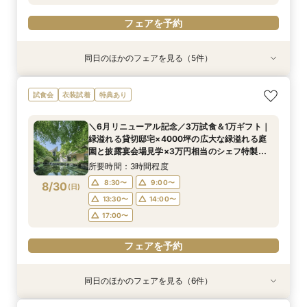
フェアを予約
同日のほかのフェアを見る（5件）
試食会
試食会
試食会
試食会
試食会
特典あり
衣装試着
特典あり
衣装試着
衣装試着
特典あり
特典あり
特典あり
【初めての式場見学の方も安心】豪華試食付きウ
《新チャペルOPEN記念◆8大特典≫木目×ナ
【神前挙式をご検討の方へ】神殿「凛」見学＆和
マイナビ限定【料理重視派必見】和牛フィレ肉×
【少人数プラン相談会】専用の貸切別邸OPEN&
試食会
衣装試着
特典あり
エディング相談会
チュラルチャペル体験
フレンチ無料試食
懐石フレンチコース美食会
贅沢無料試食
所要時間：3時間程度
所要時間：3時間程度
所要時間：3時間程度
所要時間：3時間程度
所要時間：3時間程度
＼6月リニューアル記念／3万試食＆1万ギフト｜
8:30〜
8:30〜
8:30〜
8:30〜
8:30〜
8:45〜
8:45〜
8:45〜
8:45〜
8:45〜
緑溢れる貸切邸宅×4000坪の広大な緑溢れる庭
8/29
8/29
8/29
8/29
8/29
園と披露宴会場見学×3万円相当のシェフ特製国
(
(
(
(
(
土
土
土
土
土
)
)
)
)
)
9:00〜
9:00〜
9:00〜
9:00〜
9:00〜
13:30〜
13:30〜
13:30〜
13:30〜
13:30〜
産牛無料試食×心配な見積りもシュミレーション
所要時間：3時間程度
14:00〜
14:00〜
14:00〜
14:00〜
14:00〜
相談
8:30〜
9:00〜
8/30
(
日
)
フェアを予約
フェアを予約
フェアを予約
フェアを予約
フェアを予約
13:30〜
14:00〜
17:00〜
フェアを予約
同日のほかのフェアを見る（6件）
試食会
試食会
試食会
試食会
試食会
試食会
特典あり
衣装試着
衣装試着
特典あり
衣装試着
衣装試着
特典あり
特典あり
特典あり
特典あり