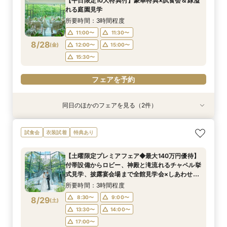
【平日限定10大特典付】豪華特典×試食会＆緑溢
11:00〜
11:00〜
11:30〜
11:30〜
れる庭園見学
8/27
8/27
(
(
木
木
)
)
12:00〜
12:00〜
15:00〜
15:00〜
所要時間：3時間程度
15:30〜
15:30〜
11:00〜
11:30〜
8/28
(
金
)
12:00〜
15:00〜
フェアを予約
フェアを予約
15:30〜
フェアを予約
同日のほかのフェアを見る（2件）
試食会
試食会
衣装試着
特典あり
特典あり
【少人数プラン相談会】専用の貸切別邸OPEN&
マイナビ限定★当館人気NO,1◆豪華国産「しあ
試食会
衣装試着
特典あり
贅沢無料試食
わせ絆牛」絶品試食付◆
所要時間：3時間程度
所要時間：3時間程度
【土曜限定プレミアフェア◆最大140万円優待】
11:00〜
11:00〜
11:30〜
11:30〜
付帯設備からロビー、神殿と滝流れるチャペル挙
8/28
8/28
式見学、披露宴会場まで全館見学会×しあわせ絆
(
(
金
金
)
)
12:00〜
12:00〜
15:00〜
15:00〜
牛無料試食会×おふたりに合わせた見積りシュミ
所要時間：3時間程度
15:30〜
15:30〜
レーション
8:30〜
9:00〜
8/29
(
土
)
フェアを予約
フェアを予約
13:30〜
14:00〜
17:00〜