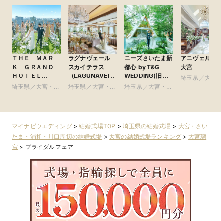
ＴＨＥ ＭＡＲ
ラグナヴェール
ニーズさいたま新
アニヴェルセ
Ｋ ＧＲＡＮＤ
スカイテラス
都心 by T&G
大宮
ＨＯＴＥＬ
（LAGUNAVEIL
WEDDING(旧
埼玉県／大宮
●Plan・Do・See
SkyTerrace）
ガーデンヒルズ迎
埼玉県／大宮・さ
埼玉県／大宮・さ
埼玉県／大宮・さ
いたま・浦和
グループ
賓館 大宮)
いたま・浦和・川
いたま・浦和・川
いたま・浦和・川
口周辺
口周辺
口周辺
口周辺
マイナビウエディング
>
結婚式場TOP
>
埼玉県の結婚式場
>
大宮・さい
たま・浦和・川口周辺の結婚式場
>
大宮の結婚式場ランキング
>
大宮璃
宮
>
ブライダルフェア