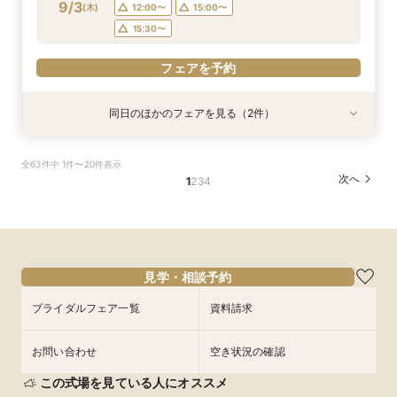
9/3
(
木
)
12:00〜
15:00〜
フェアを予約
フェアを予約
15:30〜
フェアを予約
同日のほかのフェアを見る（2件）
試食会
試食会
衣装試着
特典あり
特典あり
【少人数プラン相談会】専用の貸切別邸OPEN&
マイナビ限定★当館人気NO,1◆豪華国産「しあ
全63件中 1件〜20件表示
贅沢無料試食
わせ絆牛」絶品試食付◆
次へ
1
2
3
4
所要時間：3時間程度
所要時間：3時間程度
11:00〜
11:00〜
11:30〜
11:30〜
9/3
9/3
(
(
木
木
)
)
12:00〜
12:00〜
15:00〜
15:00〜
15:30〜
15:30〜
見学・相談予約
フェアを予約
フェアを予約
ブライダルフェア一覧
資料請求
お問い合わせ
空き状況の確認
この式場を見ている人にオススメ