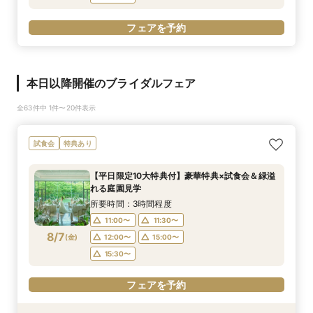
フェアを予約
本日以降開催のブライダルフェア
全63件中 1件〜20件表示
試食会
特典あり
【平日限定10大特典付】豪華特典×試食会＆緑溢
れる庭園見学
所要時間：3時間程度
11:00〜
11:30〜
8/7
(
金
)
12:00〜
15:00〜
15:30〜
フェアを予約