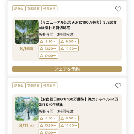
試食会
衣装試着
特典あり
【リニューアル記念★お盆160万特典】3万試食
×緑溢れる貸切邸宅
所要時間：3時間程度
8:30〜
9:00〜
8/9
(
日
)
13:30〜
14:00〜
17:00〜
フェアを予約
試食会
衣装試着
特典あり
【お盆祝日BIG★160万優待】滝のチャペル×4万
Gift＆和牛試食
所要時間：3時間程度
8:30〜
9:00〜
8/11
(
火
)
13:30〜
14:00〜
17:00〜