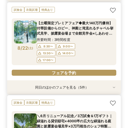
【少人数プラン相談会】専用の貸切別邸OPEN&
マイナビ限定★当館人気NO,1◆豪華国産「しあ
試食会
衣装試着
特典あり
贅沢無料試食
わせ絆牛」絶品試食付◆
所要時間：3時間程度
所要時間：3時間程度
【土曜限定プレミアフェア◆最大140万円優待】
11:00〜
11:00〜
11:30〜
11:30〜
付帯設備からロビー、神殿と滝流れるチャペル挙
8/21
8/21
式見学、披露宴会場まで全館見学会×しあわせ絆
(
(
金
金
)
)
12:00〜
12:00〜
15:00〜
15:00〜
牛無料試食会×おふたりに合わせた見積りシュミ
所要時間：3時間程度
15:30〜
15:30〜
レーション
8:30〜
9:00〜
8/22
(
土
)
フェアを予約
フェアを予約
13:30〜
14:00〜
17:00〜
フェアを予約
同日のほかのフェアを見る（5件）
試食会
試食会
試食会
試食会
試食会
特典あり
衣装試着
特典あり
衣装試着
衣装試着
特典あり
特典あり
特典あり
【初めての式場見学の方も安心】豪華試食付きウ
《新チャペルOPEN記念◆8大特典≫木目×ナ
【神前挙式をご検討の方へ】神殿「凛」見学＆和
マイナビ限定【料理重視派必見】和牛フィレ肉×
【少人数プラン相談会】専用の貸切別邸OPEN&
試食会
衣装試着
特典あり
エディング相談会
チュラルチャペル体験
フレンチ無料試食
懐石フレンチコース美食会
贅沢無料試食
所要時間：3時間程度
所要時間：3時間程度
所要時間：3時間程度
所要時間：3時間程度
所要時間：3時間程度
＼6月リニューアル記念／3万試食＆1万ギフト｜
8:30〜
8:30〜
8:30〜
8:30〜
8:30〜
8:45〜
8:45〜
8:45〜
8:45〜
8:45〜
緑溢れる貸切邸宅×4000坪の広大な緑溢れる庭
8/22
8/22
8/22
8/22
8/22
園と披露宴会場見学×3万円相当のシェフ特製国
(
(
(
(
(
土
土
土
土
土
)
)
)
)
)
9:00〜
9:00〜
9:00〜
9:00〜
9:00〜
13:30〜
13:30〜
13:30〜
13:30〜
13:30〜