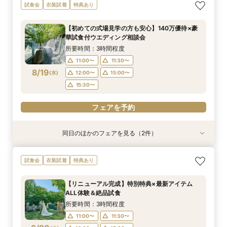
【初めての式場見学の方も安心】豪華試食付きウ
《新チャペルOPEN記念◆8大特典≫木目×ナ
マイナビ限定【料理重視派必見】和牛フィレ肉×
【神前挙式をご検討の方へ】神殿「凛」見学＆和
マイナビ限定【料理重視派必見】和牛フィレ肉×
【少人数プラン相談会】専用の貸切別邸OPEN&
試食会
衣装試着
特典あり
エディング相談会
チュラルチャペル体験
懐石フレンチコース美食会
フレンチ無料試食
懐石フレンチコース美食会
贅沢無料試食
所要時間：3時間程度
所要時間：3時間程度
所要時間：3時間程度
所要時間：3時間程度
所要時間：3時間程度
所要時間：3時間程度
【初めての式場見学の方も安心】140万優待×豪
8:30〜
8:30〜
8:30〜
8:30〜
8:30〜
8:30〜
8:45〜
8:45〜
8:45〜
8:45〜
8:45〜
8:45〜
華試食付ウエディング相談会
8/16
8/16
8/16
8/16
8/16
8/16
(
(
(
(
(
(
日
日
日
日
日
日
)
)
)
)
)
)
9:00〜
9:00〜
9:00〜
9:00〜
9:00〜
9:00〜
13:30〜
13:30〜
13:30〜
13:30〜
13:30〜
13:30〜
所要時間：3時間程度
14:00〜
14:00〜
14:00〜
14:00〜
14:00〜
14:00〜
11:00〜
11:30〜
8/19
(
水
)
12:00〜
15:00〜
フェアを予約
フェアを予約
フェアを予約
フェアを予約
フェアを予約
フェアを予約
15:30〜
フェアを予約
同日のほかのフェアを見る（2件）
試食会
試食会
衣装試着
特典あり
特典あり
【少人数プラン相談会】専用の貸切別邸OPEN&
マイナビ限定★当館人気NO,1◆豪華国産「しあ
試食会
衣装試着
特典あり
贅沢無料試食
わせ絆牛」絶品試食付◆
所要時間：3時間程度
所要時間：3時間程度
【リニューアル完成】特別特典×最新アイテム
11:00〜
11:00〜
11:30〜
11:30〜
ALL体験＆絶品試食
8/19
8/19
(
(
水
水
)
)
12:00〜
12:00〜
15:00〜
15:00〜
所要時間：3時間程度
15:30〜
15:30〜
11:00〜
11:30〜