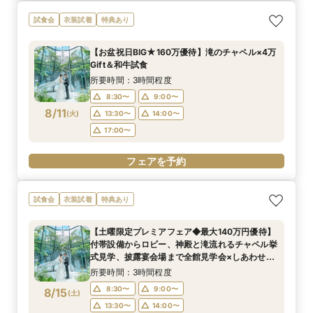
試食会
衣装試着
特典あり
【お盆祝日BIG★160万優待】滝のチャペル×4万
Gift＆和牛試食
所要時間：3時間程度
8:30〜
9:00〜
8/11
(
火
)
13:30〜
14:00〜
17:00〜
フェアを予約
試食会
衣装試着
特典あり
【土曜限定プレミアフェア◆最大140万円優待】
付帯設備からロビー、神殿と滝流れるチャペル挙
式見学、披露宴会場まで全館見学会×しあわせ絆
牛無料試食会×おふたりに合わせた見積りシュミ
所要時間：3時間程度
レーション
8:30〜
9:00〜
8/15
(
土
)
13:30〜
14:00〜