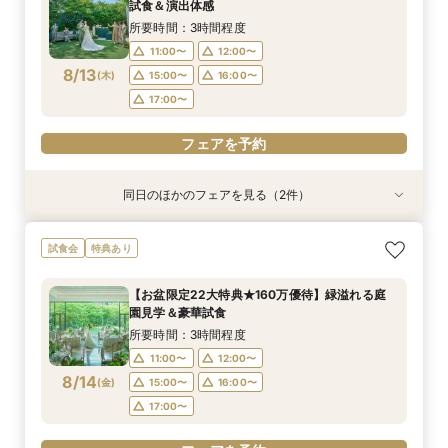
試食＆演出体感
8/11
8/11
8/11
8/11
8/11
(
(
(
(
(
火
火
火
火
火
)
)
)
)
)
9:00〜
9:00〜
9:00〜
9:00〜
9:00〜
13:30〜
13:30〜
13:30〜
13:30〜
13:30〜
所要時間：3時間程度
14:00〜
14:00〜
14:00〜
14:00〜
14:00〜
11:00〜
12:00〜
8/13
(
木
)
15:00〜
16:00〜
フェアを予約
フェアを予約
フェアを予約
フェアを予約
フェアを予約
17:00〜
フェアを予約
同日のほかのフェアを見る（2件）
試食会
試食会
衣装試着
特典あり
特典あり
【少人数プラン相談会】専用の貸切別邸OPEN&
マイナビ限定★当館人気NO,1◆豪華国産「しあ
試食会
特典あり
贅沢無料試食
わせ絆牛」絶品試食付◆
所要時間：3時間程度
所要時間：3時間程度
【お盆限定22大特典★160万優待】緑溢れる庭
11:00〜
11:00〜
11:30〜
11:30〜
園見学＆豪華試食
8/13
8/13
(
(
木
木
)
)
12:00〜
12:00〜
15:00〜
15:00〜
所要時間：3時間程度
15:30〜
15:30〜
11:00〜
12:00〜
8/14
(
金
)
15:00〜
16:00〜
フェアを予約
フェアを予約
17:00〜