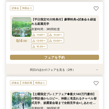
【少人数プラン相談会】専用の貸切別邸OPEN&
マイナビ限定★当館人気NO,1◆豪華国産「しあ
試食会
特典あり
贅沢無料試食
わせ絆牛」絶品試食付◆
所要時間：3時間程度
所要時間：3時間程度
【平日限定10大特典付】豪華特典×試食会＆緑溢
11:00〜
11:00〜
11:30〜
11:30〜
れる庭園見学
9/3
9/3
(
(
木
木
)
)
12:00〜
12:00〜
15:00〜
15:00〜
所要時間：3時間程度
15:30〜
15:30〜
11:00〜
11:30〜
9/4
(
金
)
12:00〜
15:00〜
フェアを予約
フェアを予約
15:30〜
フェアを予約
同日のほかのフェアを見る（2件）
試食会
試食会
衣装試着
特典あり
特典あり
【少人数プラン相談会】専用の貸切別邸OPEN&
マイナビ限定★当館人気NO,1◆豪華国産「しあ
試食会
衣装試着
特典あり
贅沢無料試食
わせ絆牛」絶品試食付◆
所要時間：3時間程度
所要時間：3時間程度
【土曜限定プレミアフェア◆最大140万円優待】
11:00〜
11:00〜
11:30〜
11:30〜
付帯設備からロビー、神殿と滝流れるチャペル挙
9/4
9/4
式見学、披露宴会場まで全館見学会×しあわせ絆
(
(
金
金
)
)
12:00〜
12:00〜
15:00〜
15:00〜
牛無料試食会×おふたりに合わせた見積りシュミ
所要時間：3時間程度
15:30〜
15:30〜