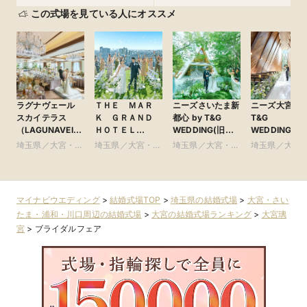
この式場を見ている人にオススメ
ラグナヴェール
ＴＨＥ ＭＡＲ
ニーズさいたま新
ニーズ大宮 by
スカイテラス
Ｋ ＧＲＡＮＤ
都心 by T&G
T&G
（LAGUNAVEIL
ＨＯＴＥＬ
WEDDING(旧
WEDDING(旧
SkyTerrace）
●Plan・Do・See
ガーデンヒルズ迎
アーヴェリー
埼玉県／大宮・さ
埼玉県／大宮・さ
埼玉県／大宮・さ
埼玉県／大宮
グループ
賓館 大宮)
賓館 大宮)
いたま・浦和・川
いたま・浦和・川
いたま・浦和・川
いたま・浦和
口周辺
口周辺
口周辺
口周辺
マイナビウエディング
>
結婚式場TOP
>
埼玉県の結婚式場
>
大宮・さい
たま・浦和・川口周辺の結婚式場
>
大宮の結婚式場ランキング
>
大宮璃
宮
>
ブライダルフェア