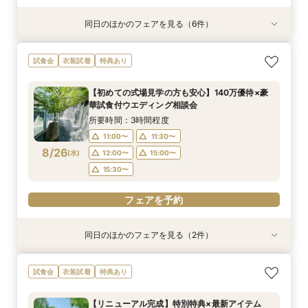
同日のほかのフェアを見る（6件）
試食会
試食会
試食会
試食会
試食会
試食会
衣装試着
特典あり
特典あり
衣装試着
衣装試着
衣装試着
特典あり
特典あり
特典あり
特典あり
【少人数プラン相談会】専用の貸切別邸OPEN&
【神前挙式をご検討の方へ】神殿「凛」見学＆和
【初めての式場見学の方も安心】豪華試食付きウ
《新チャペルOPEN記念◆8大特典≫木目×ナ
マイナビ限定【料理重視派必見】和牛フィレ肉×
マイナビ限定【料理重視派必見】和牛フィレ肉×
試食会
衣装試着
特典あり
贅沢無料試食
フレンチ無料試食
エディング相談会
チュラルチャペル体験
懐石フレンチコース美食会
懐石フレンチコース美食会
所要時間：3時間程度
所要時間：3時間程度
所要時間：3時間程度
所要時間：3時間程度
所要時間：3時間程度
所要時間：3時間程度
【初めての式場見学の方も安心】140万優待×豪
8:30〜
8:30〜
8:30〜
8:30〜
8:30〜
8:30〜
8:45〜
8:45〜
8:45〜
8:45〜
8:45〜
8:45〜
華試食付ウエディング相談会
8/23
8/23
8/23
8/23
8/23
8/23
(
(
(
(
(
(
日
日
日
日
日
日
)
)
)
)
)
)
9:00〜
9:00〜
9:00〜
9:00〜
9:00〜
9:00〜
13:30〜
13:30〜
13:30〜
13:30〜
13:30〜
13:30〜
所要時間：3時間程度
14:00〜
14:00〜
14:00〜
14:00〜
14:00〜
14:00〜
11:00〜
11:30〜
8/26
(
水
)
12:00〜
15:00〜
フェアを予約
フェアを予約
フェアを予約
フェアを予約
フェアを予約
フェアを予約
15:30〜
フェアを予約
同日のほかのフェアを見る（2件）
試食会
試食会
衣装試着
特典あり
特典あり
【少人数プラン相談会】専用の貸切別邸OPEN&
マイナビ限定★当館人気NO,1◆豪華国産「しあ
試食会
衣装試着
特典あり
贅沢無料試食
わせ絆牛」絶品試食付◆
所要時間：3時間程度
所要時間：3時間程度
【リニューアル完成】特別特典×最新アイテム