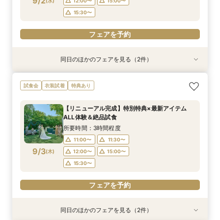
9/2
(
水
)
12:00〜
15:00〜
フェアを予約
フェアを予約
フェアを予約
フェアを予約
フェアを予約
フェアを予約
15:30〜
フェアを予約
同日のほかのフェアを見る（2件）
試食会
試食会
衣装試着
特典あり
特典あり
【少人数プラン相談会】専用の貸切別邸OPEN&
マイナビ限定★当館人気NO,1◆豪華国産「しあ
試食会
衣装試着
特典あり
贅沢無料試食
わせ絆牛」絶品試食付◆
所要時間：3時間程度
所要時間：3時間程度
【リニューアル完成】特別特典×最新アイテム
11:00〜
11:00〜
11:30〜
11:30〜
ALL体験＆絶品試食
9/2
9/2
(
(
水
水
)
)
12:00〜
12:00〜
15:00〜
15:00〜
所要時間：3時間程度
15:30〜
15:30〜
11:00〜
11:30〜
9/3
(
木
)
12:00〜
15:00〜
フェアを予約
フェアを予約
15:30〜
フェアを予約
同日のほかのフェアを見る（2件）
試食会
試食会
衣装試着
特典あり
特典あり