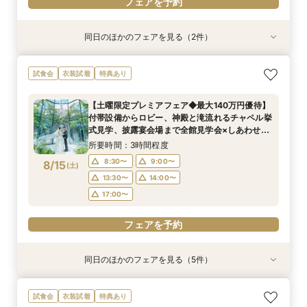
フェアを予約
同日のほかのフェアを見る（2件）
試食会
試食会
衣装試着
特典あり
特典あり
【少人数プラン相談会】専用の貸切別邸OPEN&
マイナビ限定★当館人気NO,1◆豪華国産「しあ
試食会
衣装試着
特典あり
贅沢無料試食
わせ絆牛」絶品試食付◆
所要時間：3時間程度
所要時間：3時間程度
【土曜限定プレミアフェア◆最大140万円優待】
11:00〜
11:00〜
11:30〜
11:30〜
付帯設備からロビー、神殿と滝流れるチャペル挙
8/14
8/14
式見学、披露宴会場まで全館見学会×しあわせ絆
(
(
金
金
)
)
12:00〜
12:00〜
15:00〜
15:00〜
牛無料試食会×おふたりに合わせた見積りシュミ
所要時間：3時間程度
15:30〜
15:30〜
レーション
8:30〜
9:00〜
8/15
(
土
)
フェアを予約
フェアを予約
13:30〜
14:00〜
17:00〜
フェアを予約
同日のほかのフェアを見る（5件）
試食会
試食会
試食会
試食会
試食会
衣装試着
特典あり
特典あり
衣装試着
衣装試着
特典あり
特典あり
特典あり
【少人数プラン相談会】専用の貸切別邸OPEN&
【神前挙式をご検討の方へ】神殿「凛」見学＆和
【初めての式場見学の方も安心】豪華試食付きウ
《新チャペルOPEN記念◆8大特典≫木目×ナ
マイナビ限定【料理重視派必見】和牛フィレ肉×
試食会
衣装試着
特典あり
贅沢無料試食
フレンチ無料試食
エディング相談会
チュラルチャペル体験
懐石フレンチコース美食会