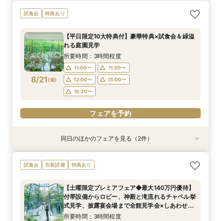
【少人数プラン相談会】専用の貸切別邸OPEN&
マイナビ限定★当館人気NO,1◆豪華国産「しあ
試食会
特典あり
贅沢無料試食
わせ絆牛」絶品試食付◆
所要時間：3時間程度
所要時間：3時間程度
【平日限定10大特典付】豪華特典×試食会＆緑溢
11:00〜
11:00〜
11:30〜
11:30〜
れる庭園見学
8/20
8/20
(
(
木
木
)
)
12:00〜
12:00〜
15:00〜
15:00〜
所要時間：3時間程度
15:30〜
15:30〜
11:00〜
11:30〜
8/21
(
金
)
12:00〜
15:00〜
フェアを予約
フェアを予約
15:30〜
フェアを予約
同日のほかのフェアを見る（2件）
試食会
試食会
衣装試着
特典あり
特典あり
【少人数プラン相談会】専用の貸切別邸OPEN&
マイナビ限定★当館人気NO,1◆豪華国産「しあ
試食会
衣装試着
特典あり
贅沢無料試食
わせ絆牛」絶品試食付◆
所要時間：3時間程度
所要時間：3時間程度
【土曜限定プレミアフェア◆最大140万円優待】
11:00〜
11:00〜
11:30〜
11:30〜
付帯設備からロビー、神殿と滝流れるチャペル挙
8/21
8/21
式見学、披露宴会場まで全館見学会×しあわせ絆
(
(
金
金
)
)
12:00〜
12:00〜
15:00〜
15:00〜
牛無料試食会×おふたりに合わせた見積りシュミ
所要時間：3時間程度
15:30〜
15:30〜