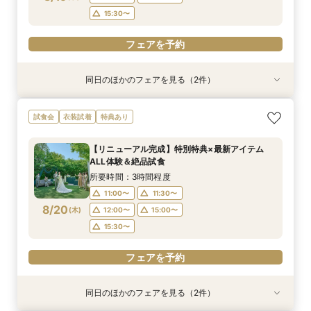
フェアを予約
フェアを予約
フェアを予約
フェアを予約
フェアを予約
フェアを予約
15:30〜
フェアを予約
同日のほかのフェアを見る（2件）
試食会
試食会
衣装試着
特典あり
特典あり
【少人数プラン相談会】専用の貸切別邸OPEN&
マイナビ限定★当館人気NO,1◆豪華国産「しあ
試食会
衣装試着
特典あり
贅沢無料試食
わせ絆牛」絶品試食付◆
所要時間：3時間程度
所要時間：3時間程度
【リニューアル完成】特別特典×最新アイテム
11:00〜
11:00〜
11:30〜
11:30〜
ALL体験＆絶品試食
8/19
8/19
(
(
水
水
)
)
12:00〜
12:00〜
15:00〜
15:00〜
所要時間：3時間程度
15:30〜
15:30〜
11:00〜
11:30〜
8/20
(
木
)
12:00〜
15:00〜
フェアを予約
フェアを予約
15:30〜
フェアを予約
同日のほかのフェアを見る（2件）
試食会
試食会
衣装試着
特典あり
特典あり