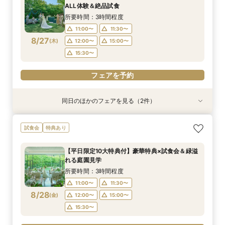
11:00〜
11:00〜
11:30〜
11:30〜
ALL体験＆絶品試食
8/26
8/26
(
(
水
水
)
)
12:00〜
12:00〜
15:00〜
15:00〜
所要時間：3時間程度
15:30〜
15:30〜
11:00〜
11:30〜
8/27
(
木
)
12:00〜
15:00〜
フェアを予約
フェアを予約
15:30〜
フェアを予約
同日のほかのフェアを見る（2件）
試食会
試食会
衣装試着
特典あり
特典あり
【少人数プラン相談会】専用の貸切別邸OPEN&
マイナビ限定★当館人気NO,1◆豪華国産「しあ
試食会
特典あり
贅沢無料試食
わせ絆牛」絶品試食付◆
所要時間：3時間程度
所要時間：3時間程度
【平日限定10大特典付】豪華特典×試食会＆緑溢
11:00〜
11:00〜
11:30〜
11:30〜
れる庭園見学
8/27
8/27
(
(
木
木
)
)
12:00〜
12:00〜
15:00〜
15:00〜
所要時間：3時間程度
15:30〜
15:30〜
11:00〜
11:30〜
8/28
(
金
)
12:00〜
15:00〜
フェアを予約
フェアを予約
15:30〜