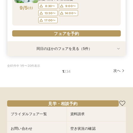
レーション
8:30〜
9:00〜
9/5
(
土
)
フェアを予約
フェアを予約
13:30〜
14:00〜
17:00〜
フェアを予約
同日のほかのフェアを見る（5件）
試食会
試食会
試食会
試食会
試食会
衣装試着
特典あり
特典あり
衣装試着
衣装試着
特典あり
特典あり
特典あり
【少人数プラン相談会】専用の貸切別邸OPEN&
【神前挙式をご検討の方へ】神殿「凛」見学＆和
【初めての式場見学の方も安心】豪華試食付きウ
《新チャペルOPEN記念◆8大特典≫木目×ナ
マイナビ限定【料理重視派必見】和牛フィレ肉×
全61件中 1件〜20件表示
贅沢無料試食
フレンチ無料試食
エディング相談会
チュラルチャペル体験
懐石フレンチコース美食会
次へ
1
2
3
4
所要時間：3時間程度
所要時間：3時間程度
所要時間：3時間程度
所要時間：3時間程度
所要時間：3時間程度
8:30〜
8:30〜
8:30〜
8:30〜
8:30〜
8:45〜
8:45〜
8:45〜
8:45〜
8:45〜
9/5
9/5
9/5
9/5
9/5
(
(
(
(
(
土
土
土
土
土
)
)
)
)
)
9:00〜
9:00〜
9:00〜
9:00〜
9:00〜
13:30〜
13:30〜
13:30〜
13:30〜
13:30〜
14:00〜
14:00〜
14:00〜
14:00〜
14:00〜
見学・相談予約
フェアを予約
フェアを予約
フェアを予約
フェアを予約
フェアを予約
ブライダルフェア一覧
資料請求
お問い合わせ
空き状況の確認