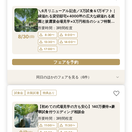
贅沢無料試食
フレンチ無料試食
エディング相談会
チュラルチャペル体験
懐石フレンチコース美食会
所要時間：3時間程度
所要時間：3時間程度
所要時間：3時間程度
所要時間：3時間程度
所要時間：3時間程度
＼6月リニューアル記念／3万試食＆1万ギフト｜
8:30〜
8:30〜
8:30〜
8:30〜
8:30〜
8:45〜
8:45〜
8:45〜
8:45〜
8:45〜
緑溢れる貸切邸宅×4000坪の広大な緑溢れる庭
8/29
8/29
8/29
8/29
8/29
園と披露宴会場見学×3万円相当のシェフ特製国
(
(
(
(
(
土
土
土
土
土
)
)
)
)
)
9:00〜
9:00〜
9:00〜
9:00〜
9:00〜
13:30〜
13:30〜
13:30〜
13:30〜
13:30〜
産牛無料試食×心配な見積りもシュミレーション
所要時間：3時間程度
14:00〜
14:00〜
14:00〜
14:00〜
14:00〜
相談
8:30〜
9:00〜
8/30
(
日
)
フェアを予約
フェアを予約
フェアを予約
フェアを予約
フェアを予約
13:30〜
14:00〜
17:00〜
フェアを予約
同日のほかのフェアを見る（6件）
試食会
試食会
試食会
試食会
試食会
試食会
衣装試着
特典あり
特典あり
衣装試着
衣装試着
衣装試着
特典あり
特典あり
特典あり
特典あり
【少人数プラン相談会】専用の貸切別邸OPEN&
【神前挙式をご検討の方へ】神殿「凛」見学＆和
【初めての式場見学の方も安心】豪華試食付きウ
《新チャペルOPEN記念◆8大特典≫木目×ナ
マイナビ限定【料理重視派必見】和牛フィレ肉×
マイナビ限定【料理重視派必見】和牛フィレ肉×
試食会
衣装試着
特典あり
贅沢無料試食
フレンチ無料試食
エディング相談会
チュラルチャペル体験
懐石フレンチコース美食会
懐石フレンチコース美食会
所要時間：3時間程度
所要時間：3時間程度
所要時間：3時間程度
所要時間：3時間程度
所要時間：3時間程度
所要時間：3時間程度
【初めての式場見学の方も安心】140万優待×豪
8:30〜
8:30〜
8:30〜
8:30〜
8:30〜
8:30〜
8:45〜
8:45〜
8:45〜
8:45〜
8:45〜
8:45〜
華試食付ウエディング相談会
8/30
8/30
8/30
8/30
8/30
8/30
(
(
(
(
(
(
日
日
日
日
日
日
)
)
)
)
)
)
9:00〜
9:00〜
9:00〜
9:00〜
9:00〜
9:00〜
13:30〜
13:30〜
13:30〜
13:30〜
13:30〜
13:30〜
所要時間：3時間程度
14:00〜
14:00〜
14:00〜
14:00〜
14:00〜
14:00〜
11:00〜
11:30〜