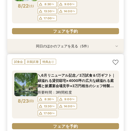
レーション
8:30〜
9:00〜
8/22
(
土
)
フェアを予約
フェアを予約
13:30〜
14:00〜
17:00〜
フェアを予約
同日のほかのフェアを見る（5件）
試食会
試食会
試食会
試食会
試食会
衣装試着
特典あり
特典あり
衣装試着
衣装試着
特典あり
特典あり
特典あり
【少人数プラン相談会】専用の貸切別邸OPEN&
【神前挙式をご検討の方へ】神殿「凛」見学＆和
【初めての式場見学の方も安心】豪華試食付きウ
《新チャペルOPEN記念◆8大特典≫木目×ナ
マイナビ限定【料理重視派必見】和牛フィレ肉×
試食会
衣装試着
特典あり
贅沢無料試食
フレンチ無料試食
エディング相談会
チュラルチャペル体験
懐石フレンチコース美食会
所要時間：3時間程度
所要時間：3時間程度
所要時間：3時間程度
所要時間：3時間程度
所要時間：3時間程度
＼6月リニューアル記念／3万試食＆1万ギフト｜
8:30〜
8:30〜
8:30〜
8:30〜
8:30〜
8:45〜
8:45〜
8:45〜
8:45〜
8:45〜
緑溢れる貸切邸宅×4000坪の広大な緑溢れる庭
8/22
8/22
8/22
8/22
8/22
園と披露宴会場見学×3万円相当のシェフ特製国
(
(
(
(
(
土
土
土
土
土
)
)
)
)
)
9:00〜
9:00〜
9:00〜
9:00〜
9:00〜
13:30〜
13:30〜
13:30〜
13:30〜
13:30〜
産牛無料試食×心配な見積りもシュミレーション
所要時間：3時間程度
14:00〜
14:00〜
14:00〜
14:00〜
14:00〜
相談
8:30〜
9:00〜
8/23
(
日
)
フェアを予約
フェアを予約
フェアを予約
フェアを予約
フェアを予約
13:30〜
14:00〜
17:00〜
フェアを予約