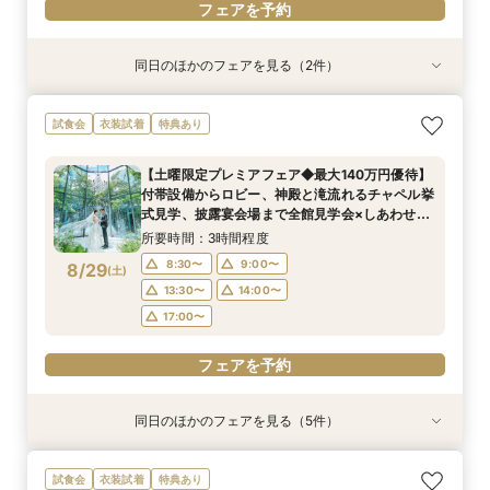
フェアを予約
同日のほかのフェアを見る（2件）
試食会
試食会
衣装試着
特典あり
特典あり
【少人数プラン相談会】専用の貸切別邸OPEN&
マイナビ限定★当館人気NO,1◆豪華国産「しあ
試食会
衣装試着
特典あり
贅沢無料試食
わせ絆牛」絶品試食付◆
所要時間：3時間程度
所要時間：3時間程度
【土曜限定プレミアフェア◆最大140万円優待】
11:00〜
11:00〜
11:30〜
11:30〜
付帯設備からロビー、神殿と滝流れるチャペル挙
8/28
8/28
式見学、披露宴会場まで全館見学会×しあわせ絆
(
(
金
金
)
)
12:00〜
12:00〜
15:00〜
15:00〜
牛無料試食会×おふたりに合わせた見積りシュミ
所要時間：3時間程度
15:30〜
15:30〜
レーション
8:30〜
9:00〜
8/29
(
土
)
フェアを予約
フェアを予約
13:30〜
14:00〜
17:00〜
フェアを予約
同日のほかのフェアを見る（5件）
試食会
試食会
試食会
試食会
試食会
衣装試着
特典あり
特典あり
衣装試着
衣装試着
特典あり
特典あり
特典あり
【少人数プラン相談会】専用の貸切別邸OPEN&
【神前挙式をご検討の方へ】神殿「凛」見学＆和
【初めての式場見学の方も安心】豪華試食付きウ
《新チャペルOPEN記念◆8大特典≫木目×ナ
マイナビ限定【料理重視派必見】和牛フィレ肉×
試食会
衣装試着
特典あり