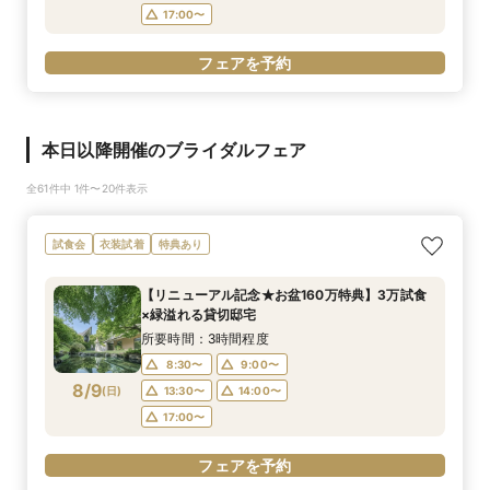
17:00〜
フェアを予約
本日以降開催のブライダルフェア
全61件中 1件〜20件表示
試食会
衣装試着
特典あり
【リニューアル記念★お盆160万特典】3万試食
×緑溢れる貸切邸宅
所要時間：3時間程度
8:30〜
9:00〜
8/9
(
日
)
13:30〜
14:00〜
17:00〜
フェアを予約