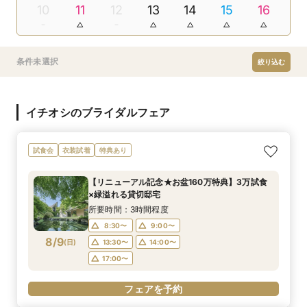
10
11
12
13
14
15
16
条件未選択
絞り込む
イチオシのブライダルフェア
試食会
衣装試着
特典あり
【リニューアル記念★お盆160万特典】3万試食
×緑溢れる貸切邸宅
所要時間：3時間程度
8:30〜
9:00〜
8/9
(
日
)
13:30〜
14:00〜
17:00〜
フェアを予約