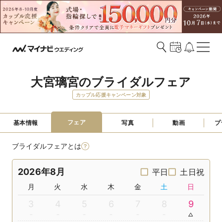
大宮璃宮のブライダルフェア
カップル応援キャンペーン対象
フェア
基本情報
写真
動画
プ
ブライダルフェアとは
2026年8月
平日
土日祝
月
火
水
木
金
土
日
3
4
5
6
7
8
9