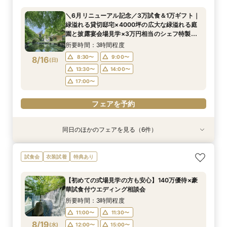
所要時間：3時間程度
所要時間：3時間程度
所要時間：3時間程度
所要時間：3時間程度
所要時間：3時間程度
＼6月リニューアル記念／3万試食＆1万ギフト｜
8:30〜
8:30〜
8:30〜
8:30〜
8:30〜
8:45〜
8:45〜
8:45〜
8:45〜
8:45〜
緑溢れる貸切邸宅×4000坪の広大な緑溢れる庭
8/15
8/15
8/15
8/15
8/15
園と披露宴会場見学×3万円相当のシェフ特製国
(
(
(
(
(
土
土
土
土
土
)
)
)
)
)
9:00〜
9:00〜
9:00〜
9:00〜
9:00〜
13:30〜
13:30〜
13:30〜
13:30〜
13:30〜
産牛無料試食×心配な見積りもシュミレーション
所要時間：3時間程度
14:00〜
14:00〜
14:00〜
14:00〜
14:00〜
相談
8:30〜
9:00〜
8/16
(
日
)
フェアを予約
フェアを予約
フェアを予約
フェアを予約
フェアを予約
13:30〜
14:00〜
17:00〜
フェアを予約
同日のほかのフェアを見る（6件）
試食会
試食会
試食会
試食会
試食会
試食会
衣装試着
特典あり
特典あり
衣装試着
衣装試着
衣装試着
特典あり
特典あり
特典あり
特典あり
【少人数プラン相談会】専用の貸切別邸OPEN&
【神前挙式をご検討の方へ】神殿「凛」見学＆和
【初めての式場見学の方も安心】豪華試食付きウ
《新チャペルOPEN記念◆8大特典≫木目×ナ
マイナビ限定【料理重視派必見】和牛フィレ肉×
マイナビ限定【料理重視派必見】和牛フィレ肉×
試食会
衣装試着
特典あり
贅沢無料試食
フレンチ無料試食
エディング相談会
チュラルチャペル体験
懐石フレンチコース美食会
懐石フレンチコース美食会
所要時間：3時間程度
所要時間：3時間程度
所要時間：3時間程度
所要時間：3時間程度
所要時間：3時間程度
所要時間：3時間程度
【初めての式場見学の方も安心】140万優待×豪
8:30〜
8:30〜
8:30〜
8:30〜
8:30〜
8:30〜
8:45〜
8:45〜
8:45〜
8:45〜
8:45〜
8:45〜
華試食付ウエディング相談会
8/16
8/16
8/16
8/16
8/16
8/16
(
(
(
(
(
(
日
日
日
日
日
日
)
)
)
)
)
)
9:00〜
9:00〜
9:00〜
9:00〜
9:00〜
9:00〜
13:30〜
13:30〜
13:30〜
13:30〜
13:30〜
13:30〜
所要時間：3時間程度
14:00〜
14:00〜
14:00〜
14:00〜
14:00〜
14:00〜
11:00〜
11:30〜
8/19
(
水
)
12:00〜
15:00〜