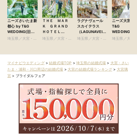
ニーズさいたま新
ＴＨＥ ＭＡＲ
ラグナヴェール
ニーズ大宮 by
都心 by T&G
Ｋ ＧＲＡＮＤ
スカイテラス
T&G
WEDDING(旧
ＨＯＴＥＬ
（LAGUNAVEIL
WEDDING(旧
ガーデンヒルズ迎
●Plan・Do・See
SkyTerrace）
アーヴェリー
埼玉県／大宮・さ
埼玉県／大宮・さ
埼玉県／大宮・さ
埼玉県／大宮
賓館 大宮)
グループ
賓館 大宮)
いたま・浦和・川
いたま・浦和・川
いたま・浦和・川
いたま・浦和
口周辺
口周辺
口周辺
口周辺
マイナビウエディング
>
結婚式場TOP
>
埼玉県の結婚式場
>
大宮・さい
たま・浦和・川口周辺の結婚式場
>
大宮の結婚式場ランキング
>
大宮璃
宮
>
ブライダルフェア