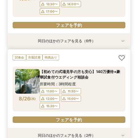
フェアを予約
フェアを予約
フェアを予約
フェアを予約
フェアを予約
13:30〜
14:00〜
17:00〜
フェアを予約
同日のほかのフェアを見る（6件）
試食会
試食会
試食会
試食会
試食会
試食会
衣装試着
特典あり
特典あり
衣装試着
衣装試着
衣装試着
特典あり
特典あり
特典あり
特典あり
【少人数プラン相談会】専用の貸切別邸OPEN&
【神前挙式をご検討の方へ】神殿「凛」見学＆和
【初めての式場見学の方も安心】豪華試食付きウ
《新チャペルOPEN記念◆8大特典≫木目×ナ
マイナビ限定【料理重視派必見】和牛フィレ肉×
マイナビ限定【料理重視派必見】和牛フィレ肉×
試食会
衣装試着
特典あり
贅沢無料試食
フレンチ無料試食
エディング相談会
チュラルチャペル体験
懐石フレンチコース美食会
懐石フレンチコース美食会
所要時間：3時間程度
所要時間：3時間程度
所要時間：3時間程度
所要時間：3時間程度
所要時間：3時間程度
所要時間：3時間程度
【初めての式場見学の方も安心】140万優待×豪
8:30〜
8:30〜
8:30〜
8:30〜
8:30〜
8:30〜
8:45〜
8:45〜
8:45〜
8:45〜
8:45〜
8:45〜
華試食付ウエディング相談会
8/23
8/23
8/23
8/23
8/23
8/23
(
(
(
(
(
(
日
日
日
日
日
日
)
)
)
)
)
)
9:00〜
9:00〜
9:00〜
9:00〜
9:00〜
9:00〜
13:30〜
13:30〜
13:30〜
13:30〜
13:30〜
13:30〜
所要時間：3時間程度
14:00〜
14:00〜
14:00〜
14:00〜
14:00〜
14:00〜
11:00〜
11:30〜
8/26
(
水
)
12:00〜
15:00〜
フェアを予約
フェアを予約
フェアを予約
フェアを予約
フェアを予約
フェアを予約
15:30〜
フェアを予約
同日のほかのフェアを見る（2件）
試食会
試食会
衣装試着
特典あり
特典あり