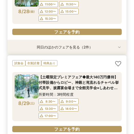
15:30〜
15:30〜
11:00〜
11:30〜
8/28
(
金
)
12:00〜
15:00〜
フェアを予約
フェアを予約
15:30〜
フェアを予約
同日のほかのフェアを見る（2件）
試食会
試食会
衣装試着
特典あり
特典あり
【少人数プラン相談会】専用の貸切別邸OPEN&
マイナビ限定★当館人気NO,1◆豪華国産「しあ
試食会
衣装試着
特典あり
贅沢無料試食
わせ絆牛」絶品試食付◆
所要時間：3時間程度
所要時間：3時間程度
【土曜限定プレミアフェア◆最大140万円優待】
11:00〜
11:00〜
11:30〜
11:30〜
付帯設備からロビー、神殿と滝流れるチャペル挙
8/28
8/28
式見学、披露宴会場まで全館見学会×しあわせ絆
(
(
金
金
)
)
12:00〜
12:00〜
15:00〜
15:00〜
牛無料試食会×おふたりに合わせた見積りシュミ
所要時間：3時間程度
15:30〜
15:30〜
レーション
8:30〜
9:00〜
8/29
(
土
)
フェアを予約
フェアを予約
13:30〜
14:00〜
17:00〜
フェアを予約