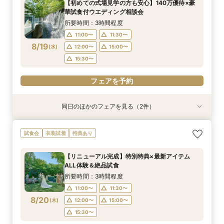
【初めての式場見学の方も安心】140万優待×豪
8:30〜
8:30〜
8:30〜
8:30〜
8:30〜
8:30〜
8:45〜
8:45〜
8:45〜
8:45〜
8:45〜
8:45〜
華試食付ウエディング相談会
8/16
8/16
8/16
8/16
8/16
8/16
(
(
(
(
(
(
日
日
日
日
日
日
)
)
)
)
)
)
9:00〜
9:00〜
9:00〜
9:00〜
9:00〜
9:00〜
13:30〜
13:30〜
13:30〜
13:30〜
13:30〜
13:30〜
所要時間：3時間程度
14:00〜
14:00〜
14:00〜
14:00〜
14:00〜
14:00〜
11:00〜
11:30〜
8/19
(
水
)
12:00〜
15:00〜
フェアを予約
フェアを予約
フェアを予約
フェアを予約
フェアを予約
フェアを予約
15:30〜
フェアを予約
同日のほかのフェアを見る（2件）
試食会
試食会
衣装試着
特典あり
特典あり
【少人数プラン相談会】専用の貸切別邸OPEN&
マイナビ限定★当館人気NO,1◆豪華国産「しあ
試食会
衣装試着
特典あり
贅沢無料試食
わせ絆牛」絶品試食付◆
所要時間：3時間程度
所要時間：3時間程度
【リニューアル完成】特別特典×最新アイテム
11:00〜
11:00〜
11:30〜
11:30〜
ALL体験＆絶品試食
8/19
8/19
(
(
水
水
)
)
12:00〜
12:00〜
15:00〜
15:00〜
所要時間：3時間程度
15:30〜
15:30〜
11:00〜
11:30〜
8/20
(
木
)
12:00〜
15:00〜
フェアを予約
フェアを予約
15:30〜