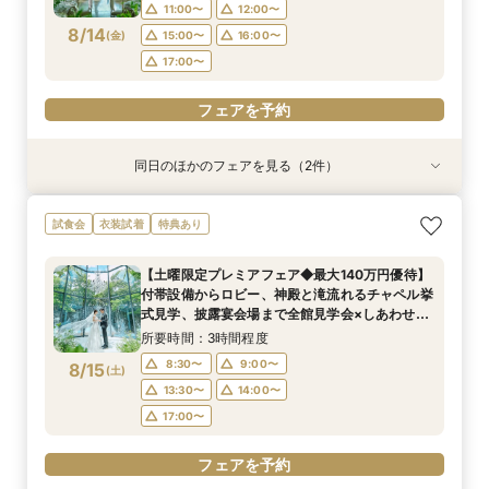
15:30〜
15:30〜
11:00〜
12:00〜
8/14
(
金
)
15:00〜
16:00〜
フェアを予約
フェアを予約
17:00〜
フェアを予約
同日のほかのフェアを見る（2件）
試食会
試食会
衣装試着
特典あり
特典あり
【少人数プラン相談会】専用の貸切別邸OPEN&
マイナビ限定★当館人気NO,1◆豪華国産「しあ
試食会
衣装試着
特典あり
贅沢無料試食
わせ絆牛」絶品試食付◆
所要時間：3時間程度
所要時間：3時間程度
【土曜限定プレミアフェア◆最大140万円優待】
11:00〜
11:00〜
11:30〜
11:30〜
付帯設備からロビー、神殿と滝流れるチャペル挙
8/14
8/14
式見学、披露宴会場まで全館見学会×しあわせ絆
(
(
金
金
)
)
12:00〜
12:00〜
15:00〜
15:00〜
牛無料試食会×おふたりに合わせた見積りシュミ
所要時間：3時間程度
15:30〜
15:30〜
レーション
8:30〜
9:00〜
8/15
(
土
)
フェアを予約
フェアを予約
13:30〜
14:00〜
17:00〜
フェアを予約