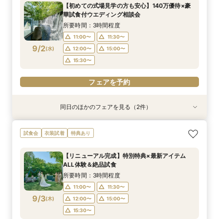
所要時間：3時間程度
所要時間：3時間程度
所要時間：3時間程度
所要時間：3時間程度
所要時間：3時間程度
所要時間：3時間程度
【初めての式場見学の方も安心】140万優待×豪
8:30〜
8:30〜
8:30〜
8:30〜
8:30〜
8:30〜
8:45〜
8:45〜
8:45〜
8:45〜
8:45〜
8:45〜
華試食付ウエディング相談会
8/30
8/30
8/30
8/30
8/30
8/30
(
(
(
(
(
(
日
日
日
日
日
日
)
)
)
)
)
)
9:00〜
9:00〜
9:00〜
9:00〜
9:00〜
9:00〜
13:30〜
13:30〜
13:30〜
13:30〜
13:30〜
13:30〜
所要時間：3時間程度
14:00〜
14:00〜
14:00〜
14:00〜
14:00〜
14:00〜
11:00〜
11:30〜
9/2
(
水
)
12:00〜
15:00〜
フェアを予約
フェアを予約
フェアを予約
フェアを予約
フェアを予約
フェアを予約
15:30〜
フェアを予約
同日のほかのフェアを見る（2件）
試食会
試食会
衣装試着
特典あり
特典あり
【少人数プラン相談会】専用の貸切別邸OPEN&
マイナビ限定★当館人気NO,1◆豪華国産「しあ
試食会
衣装試着
特典あり
贅沢無料試食
わせ絆牛」絶品試食付◆
所要時間：3時間程度
所要時間：3時間程度
【リニューアル完成】特別特典×最新アイテム
11:00〜
11:00〜
11:30〜
11:30〜
ALL体験＆絶品試食
9/2
9/2
(
(
水
水
)
)
12:00〜
12:00〜
15:00〜
15:00〜
所要時間：3時間程度
15:30〜
15:30〜
11:00〜
11:30〜
9/3
(
木
)
12:00〜
15:00〜
フェアを予約
フェアを予約
15:30〜