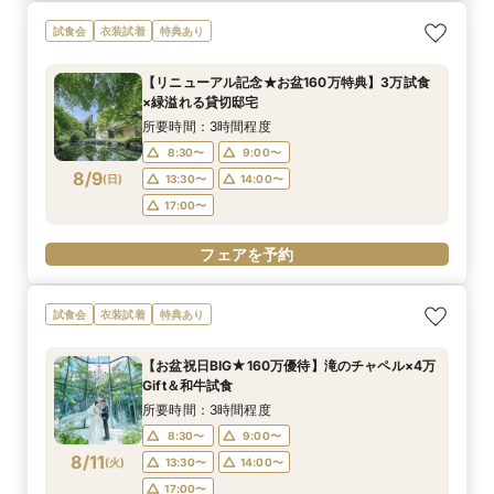
試食会
衣装試着
特典あり
【リニューアル記念★お盆160万特典】3万試食
×緑溢れる貸切邸宅
所要時間：3時間程度
8:30〜
9:00〜
8/9
(
日
)
13:30〜
14:00〜
17:00〜
フェアを予約
試食会
衣装試着
特典あり
【お盆祝日BIG★160万優待】滝のチャペル×4万
Gift＆和牛試食
所要時間：3時間程度
8:30〜
9:00〜
8/11
(
火
)
13:30〜
14:00〜
17:00〜