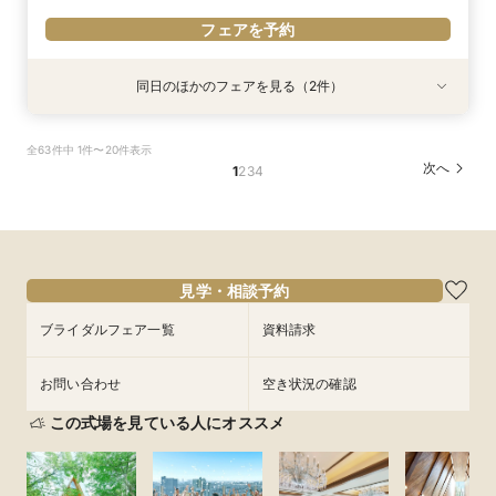
フェアを予約
同日のほかのフェアを見る（2件）
試食会
試食会
衣装試着
特典あり
特典あり
【少人数プラン相談会】専用の貸切別邸OPEN&
マイナビ限定★当館人気NO,1◆豪華国産「しあ
全63件中 1件〜20件表示
贅沢無料試食
わせ絆牛」絶品試食付◆
次へ
1
2
3
4
所要時間：3時間程度
所要時間：3時間程度
11:00〜
11:00〜
11:30〜
11:30〜
9/3
9/3
(
(
木
木
)
)
12:00〜
12:00〜
15:00〜
15:00〜
15:30〜
15:30〜
見学・相談予約
フェアを予約
フェアを予約
ブライダルフェア一覧
資料請求
お問い合わせ
空き状況の確認
この式場を見ている人にオススメ