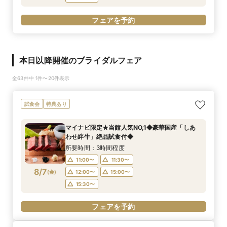
フェアを予約
本日以降開催のブライダルフェア
全63件中 1件〜20件表示
試食会
特典あり
マイナビ限定★当館人気NO,1◆豪華国産「しあ
わせ絆牛」絶品試食付◆
所要時間：3時間程度
11:00〜
11:30〜
8/7
(
金
)
12:00〜
15:00〜
15:30〜
フェアを予約