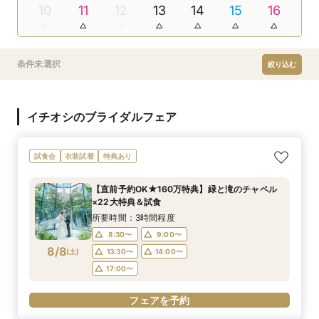
10
11
12
13
14
15
16
条件未選択
絞り込む
イチオシのブライダルフェア
試食会
衣装試着
特典あり
【直前予約OK★160万特典】緑と滝のチャペル
×22大特典＆試食
所要時間：3時間程度
8:30〜
9:00〜
8/8
(
土
)
13:30〜
14:00〜
17:00〜
フェアを予約