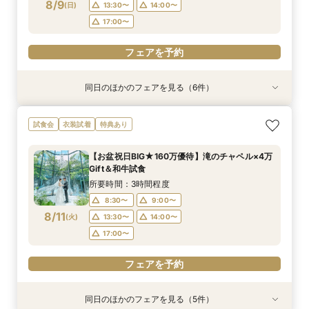
8/9
(
日
)
13:30〜
14:00〜
フェアを予約
フェアを予約
フェアを予約
フェアを予約
フェアを予約
17:00〜
フェアを予約
同日のほかのフェアを見る（6件）
試食会
試食会
試食会
試食会
試食会
試食会
衣装試着
特典あり
特典あり
衣装試着
衣装試着
衣装試着
特典あり
特典あり
特典あり
特典あり
【少人数プラン相談会】専用の貸切別邸OPEN&
【神前挙式をご検討の方へ】神殿「凛」見学＆和
【初めての式場見学の方も安心】豪華試食付きウ
《新チャペルOPEN記念◆8大特典≫木目×ナ
マイナビ限定【料理重視派必見】和牛フィレ肉×
マイナビ限定【料理重視派必見】和牛フィレ肉×
試食会
衣装試着
特典あり
贅沢無料試食
フレンチ無料試食
エディング相談会
チュラルチャペル体験
懐石フレンチコース美食会
懐石フレンチコース美食会
所要時間：3時間程度
所要時間：3時間程度
所要時間：3時間程度
所要時間：3時間程度
所要時間：3時間程度
所要時間：3時間程度
【お盆祝日BIG★160万優待】滝のチャペル×4万
8:30〜
8:30〜
8:30〜
8:30〜
8:30〜
8:30〜
8:45〜
8:45〜
8:45〜
8:45〜
8:45〜
8:45〜
Gift＆和牛試食
8/9
8/9
8/9
8/9
8/9
8/9
(
(
(
(
(
(
日
日
日
日
日
日
)
)
)
)
)
)
9:00〜
9:00〜
9:00〜
9:00〜
9:00〜
9:00〜
13:30〜
13:30〜
13:30〜
13:30〜
13:30〜
13:30〜
所要時間：3時間程度
14:00〜
14:00〜
14:00〜
14:00〜
14:00〜
14:00〜
8:30〜
9:00〜
8/11
(
火
)
13:30〜
14:00〜
フェアを予約
フェアを予約
フェアを予約
フェアを予約
フェアを予約
フェアを予約
17:00〜
フェアを予約
同日のほかのフェアを見る（5件）
試食会
試食会
試食会
試食会
試食会
衣装試着
特典あり
特典あり
衣装試着
衣装試着
特典あり
特典あり
特典あり