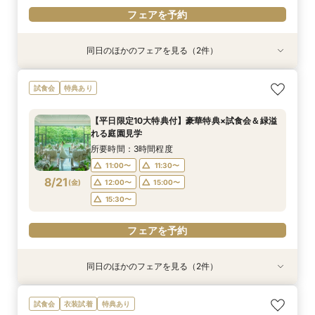
フェアを予約
同日のほかのフェアを見る（2件）
試食会
試食会
衣装試着
特典あり
特典あり
【少人数プラン相談会】専用の貸切別邸OPEN&
マイナビ限定★当館人気NO,1◆豪華国産「しあ
試食会
特典あり
贅沢無料試食
わせ絆牛」絶品試食付◆
所要時間：3時間程度
所要時間：3時間程度
【平日限定10大特典付】豪華特典×試食会＆緑溢
11:00〜
11:00〜
11:30〜
11:30〜
れる庭園見学
8/20
8/20
(
(
木
木
)
)
12:00〜
12:00〜
15:00〜
15:00〜
所要時間：3時間程度
15:30〜
15:30〜
11:00〜
11:30〜
8/21
(
金
)
12:00〜
15:00〜
フェアを予約
フェアを予約
15:30〜
フェアを予約
同日のほかのフェアを見る（2件）
試食会
試食会
衣装試着
特典あり
特典あり
【少人数プラン相談会】専用の貸切別邸OPEN&
マイナビ限定★当館人気NO,1◆豪華国産「しあ
試食会
衣装試着
特典あり
贅沢無料試食
わせ絆牛」絶品試食付◆