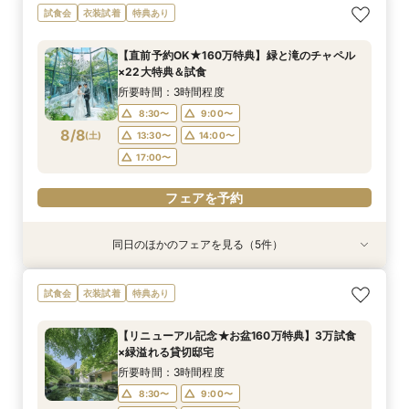
試食会
衣装試着
特典あり
【直前予約OK★160万特典】緑と滝のチャペル
×22大特典＆試食
所要時間：3時間程度
8:30〜
9:00〜
8/8
(
土
)
13:30〜
14:00〜
17:00〜
フェアを予約
同日のほかのフェアを見る（5件）
試食会
試食会
試食会
試食会
試食会
衣装試着
特典あり
特典あり
衣装試着
衣装試着
特典あり
特典あり
特典あり
【少人数プラン相談会】専用の貸切別邸OPEN&
【神前挙式をご検討の方へ】神殿「凛」見学＆和
【初めての式場見学の方も安心】豪華試食付きウ
《新チャペルOPEN記念◆8大特典≫木目×ナ
マイナビ限定【料理重視派必見】和牛フィレ肉×
試食会
衣装試着
特典あり
贅沢無料試食
フレンチ無料試食
エディング相談会
チュラルチャペル体験
懐石フレンチコース美食会
所要時間：3時間程度
所要時間：3時間程度
所要時間：3時間程度
所要時間：3時間程度
所要時間：3時間程度
【リニューアル記念★お盆160万特典】3万試食
8:30〜
8:30〜
8:30〜
8:30〜
8:30〜
8:45〜
8:45〜
8:45〜
8:45〜
8:45〜
×緑溢れる貸切邸宅
8/8
8/8
8/8
8/8
8/8
(
(
(
(
(
土
土
土
土
土
)
)
)
)
)
9:00〜
9:00〜
9:00〜
9:00〜
9:00〜
13:30〜
13:30〜
13:30〜
13:30〜
13:30〜
所要時間：3時間程度
14:00〜
14:00〜
14:00〜
14:00〜
14:00〜
8:30〜
9:00〜