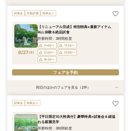
【少人数プラン相談会】専用の貸切別邸OPEN&
マイナビ限定★当館人気NO,1◆豪華国産「しあ
試食会
衣装試着
特典あり
贅沢無料試食
わせ絆牛」絶品試食付◆
所要時間：3時間程度
所要時間：3時間程度
【リニューアル完成】特別特典×最新アイテム
11:00〜
11:00〜
11:30〜
11:30〜
ALL体験＆絶品試食
8/26
8/26
(
(
水
水
)
)
12:00〜
12:00〜
15:00〜
15:00〜
所要時間：3時間程度
15:30〜
15:30〜
11:00〜
11:30〜
8/27
(
木
)
12:00〜
15:00〜
フェアを予約
フェアを予約
15:30〜
フェアを予約
同日のほかのフェアを見る（2件）
試食会
試食会
衣装試着
特典あり
特典あり
【少人数プラン相談会】専用の貸切別邸OPEN&
マイナビ限定★当館人気NO,1◆豪華国産「しあ
試食会
特典あり
贅沢無料試食
わせ絆牛」絶品試食付◆
所要時間：3時間程度
所要時間：3時間程度
【平日限定10大特典付】豪華特典×試食会＆緑溢
11:00〜
11:00〜
11:30〜
11:30〜
れる庭園見学
8/27
8/27
(
(
木
木
)
)
12:00〜
12:00〜
15:00〜
15:00〜
所要時間：3時間程度