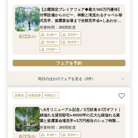
所要時間：3時間程度
所要時間：3時間程度
【土曜限定プレミアフェア◆最大140万円優待】
11:00〜
11:00〜
11:30〜
11:30〜
付帯設備からロビー、神殿と滝流れるチャペル挙
8/21
8/21
式見学、披露宴会場まで全館見学会×しあわせ絆
(
(
金
金
)
)
12:00〜
12:00〜
15:00〜
15:00〜
牛無料試食会×おふたりに合わせた見積りシュミ
所要時間：3時間程度
15:30〜
15:30〜
レーション
8:30〜
9:00〜
8/22
(
土
)
フェアを予約
フェアを予約
13:30〜
14:00〜
17:00〜
フェアを予約
同日のほかのフェアを見る（5件）
試食会
試食会
試食会
試食会
試食会
衣装試着
特典あり
特典あり
衣装試着
衣装試着
特典あり
特典あり
特典あり
【少人数プラン相談会】専用の貸切別邸OPEN&
【神前挙式をご検討の方へ】神殿「凛」見学＆和
【初めての式場見学の方も安心】豪華試食付きウ
《新チャペルOPEN記念◆8大特典≫木目×ナ
マイナビ限定【料理重視派必見】和牛フィレ肉×
試食会
衣装試着
特典あり
贅沢無料試食
フレンチ無料試食
エディング相談会
チュラルチャペル体験
懐石フレンチコース美食会
所要時間：3時間程度
所要時間：3時間程度
所要時間：3時間程度
所要時間：3時間程度
所要時間：3時間程度
＼6月リニューアル記念／3万試食＆1万ギフト｜
8:30〜
8:30〜
8:30〜
8:30〜
8:30〜
8:45〜
8:45〜
8:45〜
8:45〜
8:45〜
緑溢れる貸切邸宅×4000坪の広大な緑溢れる庭
8/22
8/22
8/22
8/22
8/22
園と披露宴会場見学×3万円相当のシェフ特製国
(
(
(
(
(
土
土
土
土
土
)
)
)
)
)
9:00〜
9:00〜
9:00〜
9:00〜
9:00〜
13:30〜
13:30〜
13:30〜
13:30〜
13:30〜
産牛無料試食×心配な見積りもシュミレーション
所要時間：3時間程度
14:00〜
14:00〜
14:00〜
14:00〜
14:00〜
相談
8:30〜
9:00〜
8/23
(
日
)