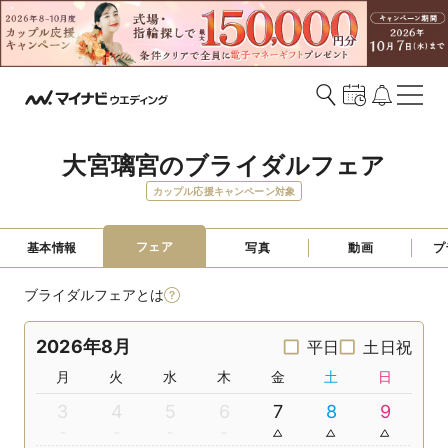
大宮璃宮のブライダルフェア
カップル応援キャンペーン対象
フェア
基本情報
写真
動画
プ
ブライダルフェアとは
2026年8月
平日
土日祝
月
火
水
木
金
土
日
3
4
5
6
7
8
9