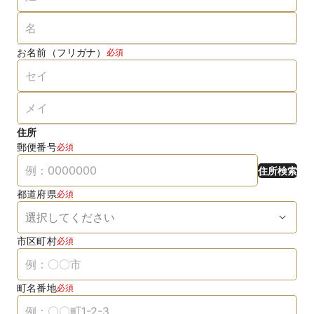
お名前（フリガナ）
必須
住所
郵便番号
必須
住所検索
都道府県
必須
市区町村
必須
町名番地
必須