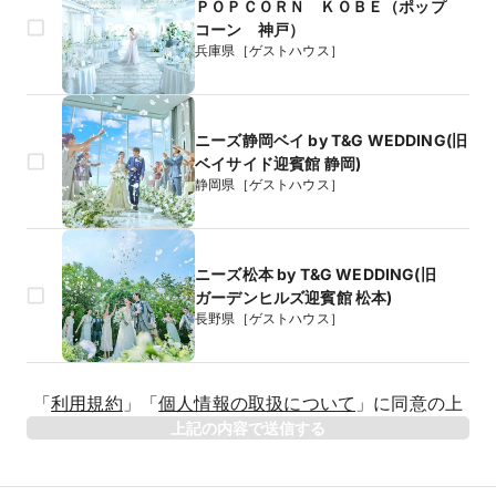
ＰＯＰＣＯＲＮ ＫＯＢＥ（ポップ
コーン 神戸）
兵庫県［ゲストハウス］
ニーズ静岡ベイ by T&G WEDDING(旧
ベイサイド迎賓館 静岡)
静岡県［ゲストハウス］
ニーズ松本 by T&G WEDDING(旧
ガーデンヒルズ迎賓館 松本)
長野県［ゲストハウス］
生年月日
「
利用規約
」
「
個人情報の取扱について
」
に同意の上
年
上記の内容で送信する
相手のお名前