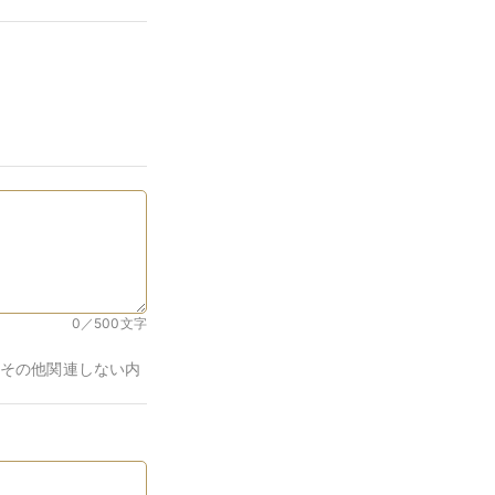
0／500
文字
その他関連しない内