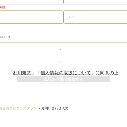
必須
「
利用規約
」
「
個人情報の取扱について
」
に同意の上
上記の内容で送信する
崎台倶楽部グラスグラス
>
お問い合わせ入力