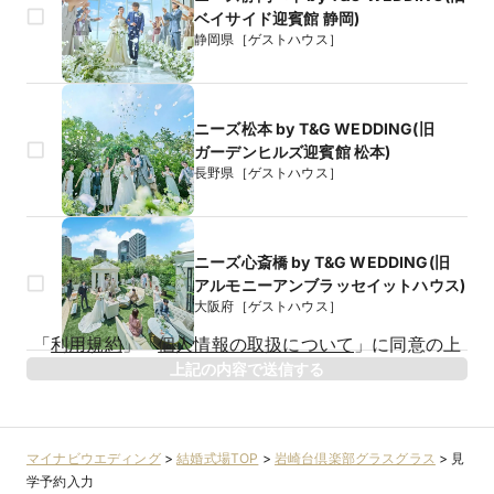
ベイサイド迎賓館 静岡)
静岡県［ゲストハウス］
ニーズ松本 by T&G WEDDING(旧
ガーデンヒルズ迎賓館 松本)
長野県［ゲストハウス］
ニーズ心斎橋 by T&G WEDDING(旧
アルモニーアンブラッセイットハウス)
大阪府［ゲストハウス］
生年月日
「
利用規約
」
「
個人情報の取扱について
」
に同意の上
年
上記の内容で送信する
相手のお名前
マイナビウエディング
>
結婚式場TOP
>
岩崎台倶楽部グラスグラス
>
見
学予約入力