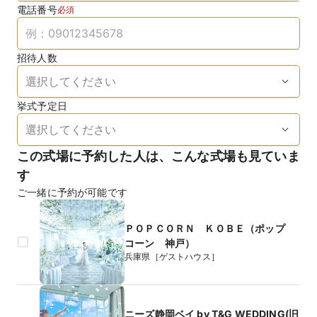
電話番号
必須
招待人数
挙式予定日
この式場に予約した人は、こんな式場も見ていま
す
ご一緒に予約が可能です
ＰＯＰＣＯＲＮ ＫＯＢＥ（ポップ
コーン 神戸）
兵庫県［ゲストハウス］
ニーズ静岡ベイ by T&G WEDDING(旧