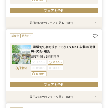
フェアを予約
同日のほかのフェアを見る（4件）
試食会
試食会
試食会
特典あり
特典あり
特典あり
特典あり
限定1組＼ライブキッチン体験／料理ランクアッ
【少人数検討の方】10名54万円プラン×コース試
《何も決まってなくてOK！1組貸切W体験》１件
【90分クイック】短時間で貸切り会場見学＆お
試食会
特典あり
プ特典＆来館特典3万円国産牛×オマール海老豪
食×貸切見学
目来館特典◆衣装30万円分優待【来館特典】総
悩み解決相談会
華コース試食
額3万円相当コース試食×イチから相談
所要時間：3時間程度
所要時間：1時間30分程度
《即決なし何も決まってなくてOK》衣装30万優
所要時間：3時間程度
所要時間：3時間程度
10:00〜
10:00〜
11:00〜
11:00〜
待×試食×相談
10:00〜
10:00〜
11:00〜
11:00〜
8/10
8/10
8/10
8/10
(
(
(
(
月
月
月
月
)
)
)
)
13:00〜
13:00〜
15:00〜
15:00〜
所要時間：3時間程度
13:00〜
13:00〜
15:00〜
15:00〜
18:00〜
18:00〜
9:00〜
10:00〜
18:00〜
18:00〜
8/11
(
火
)
12:00〜
14:00〜
フェアを予約
フェアを予約
18:00〜
フェアを予約
フェアを予約
フェアを予約
同日のほかのフェアを見る（5件）
試食会
試食会
特典あり
試食会
試食会
特典あり
特典あり
特典あり
特典あり