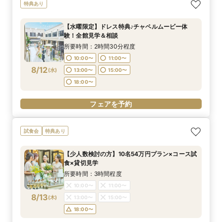
マイナビ限定特典あり【美食体験◆出来立てを愉
マイナビ限定《後悔のない式場選びを◎2件目以
【90分クイック】短時間で貸切り会場見学＆お
【少人数検討の方】10名54万円プラン×コース試
マイナビ限定BIG《結婚式ALL体験*最大150万特
特典あり
しむライブキッチン】来館特典3万円国産牛×オ
降の方おすすめ》安心のスタッフ力×牛フィレ付
悩み解決相談会
食×貸切見学
典》圧巻チャペル付き大邸宅貸切W×ドレス見学
マール海老豪華コース試食*ステンドグラス彩る
きコース試食*会場比較相談会
所要時間：1時間30分程度
所要時間：3時間程度
所要時間：3時間程度
【水曜限定】ドレス特典♪チャペルムービー体
チャペル×本格模擬挙式
所要時間：3時間程度
所要時間：3時間程度
10:00〜
9:00〜
9:00〜
10:00〜
10:00〜
12:00〜
験！全館見学＆相談
9:00〜
9:00〜
10:00〜
10:00〜
8/11
8/11
8/11
8/11
8/11
(
(
(
(
(
火
火
火
火
火
)
)
)
)
)
14:00〜
12:00〜
12:00〜
18:00〜
14:00〜
14:00〜
所要時間：2時間30分程度
12:00〜
12:00〜
14:00〜
14:00〜
18:00〜
18:00〜
10:00〜
11:00〜
18:00〜
18:00〜
フェアを予約
8/12
(
水
)
13:00〜
15:00〜
フェアを予約
フェアを予約
18:00〜
フェアを予約
フェアを予約
フェアを予約
試食会
特典あり
【少人数検討の方】10名54万円プラン×コース試
食×貸切見学
所要時間：3時間程度
10:00〜
11:00〜
8/13
(
木
)
13:00〜
15:00〜
18:00〜