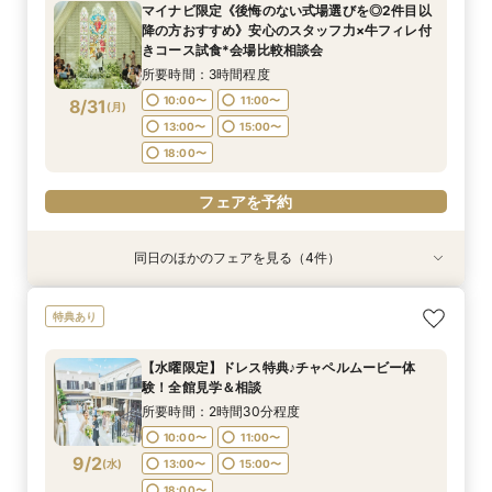
マイナビ限定《後悔のない式場選びを◎2件目以
所要時間：3時間程度
所要時間：3時間程度
10:00〜
9:00〜
9:00〜
10:00〜
10:00〜
12:00〜
降の方おすすめ》安心のスタッフ力×牛フィレ付
9:00〜
9:00〜
10:00〜
10:00〜
8/30
8/30
8/30
8/30
8/30
きコース試食*会場比較相談会
(
(
(
(
(
日
日
日
日
日
)
)
)
)
)
14:00〜
12:00〜
12:00〜
18:00〜
14:00〜
14:00〜
12:00〜
12:00〜
14:00〜
14:00〜
所要時間：3時間程度
18:00〜
18:00〜
18:00〜
18:00〜
フェアを予約
10:00〜
11:00〜
8/31
(
月
)
フェアを予約
フェアを予約
13:00〜
15:00〜
フェアを予約
フェアを予約
18:00〜
フェアを予約
同日のほかのフェアを見る（4件）
試食会
試食会
試食会
特典あり
特典あり
特典あり
特典あり
限定1組＼ライブキッチン体験／料理ランクアッ
【少人数検討の方】10名54万円プラン×コース試
《何も決まってなくてOK！1組貸切W体験》１件
【90分クイック】短時間で貸切り会場見学＆お
特典あり
プ特典＆来館特典3万円国産牛×オマール海老豪
食×貸切見学
目来館特典◆衣装30万円分優待【来館特典】総
悩み解決相談会
華コース試食
額3万円相当コース試食×イチから相談
所要時間：3時間程度
所要時間：1時間30分程度
【水曜限定】ドレス特典♪チャペルムービー体
所要時間：3時間程度
所要時間：3時間程度
10:00〜
10:00〜
11:00〜
11:00〜
験！全館見学＆相談
10:00〜
10:00〜
11:00〜
11:00〜
8/31
8/31
8/31
8/31
(
(
(
(
月
月
月
月
)
)
)
)
13:00〜
13:00〜
15:00〜
15:00〜
所要時間：2時間30分程度
13:00〜
13:00〜
15:00〜
15:00〜
18:00〜
18:00〜
10:00〜
11:00〜
18:00〜
18:00〜
9/2
(
水
)
13:00〜
15:00〜
フェアを予約
フェアを予約
18:00〜