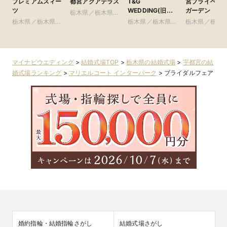
プレミアムスィー
都宮アクアテラス
T&G
宮プライベー
ツ
WEDDING(旧
ガーデン
栃木県／栃木県全
アーカンジェル迎
栃木県／栃木県全
域
栃木県／栃木県全
栃木県／栃木
賓館 宇都宮)
域
域
域
マイナビウエディング
>
結婚式場TOP
>
栃木県の結婚式場
>
宇都宮の結
婚式場ランキング
>
マリエルコート インターパーク
>
ブライダルフェア
婚約指輪・結婚指輪さがし
結婚式場さがし