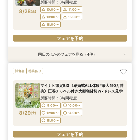
13:00〜
13:00〜
13:00〜
15:00〜
15:00〜
15:00〜
所要時間：3時間程度
18:00〜
18:00〜
18:00〜
18:00〜
10:00〜
11:00〜
8/28
(
金
)
フェアを予約
13:00〜
15:00〜
フェアを予約
フェアを予約
フェアを予約
18:00〜
フェアを予約
同日のほかのフェアを見る（4件）
試食会
試食会
試食会
特典あり
特典あり
特典あり
特典あり
【少人数検討の方】10名54万円プラン×コース試
《何も決まってなくてOK！1組貸切W体験》１件
マイナビ限定《後悔のない式場選びを◎2件目以
【90分クイック】短時間で貸切り会場見学＆お
試食会
特典あり
食×貸切見学
目来館特典◆衣装30万円分優待【来館特典】総
降の方おすすめ》安心のスタッフ力×牛フィレ付
悩み解決相談会
額3万円相当コース試食×イチから相談
きコース試食*会場比較相談会
所要時間：3時間程度
所要時間：1時間30分程度
マイナビ限定BIG《結婚式ALL体験*最大150万特
所要時間：3時間程度
所要時間：3時間程度
10:00〜
10:00〜
11:00〜
11:00〜
典》圧巻チャペル付き大邸宅貸切W×ドレス見学
10:00〜
10:00〜
11:00〜
11:00〜
8/28
8/28
8/28
8/28
(
(
(
(
金
金
金
金
)
)
)
)
13:00〜
13:00〜
15:00〜
15:00〜
所要時間：3時間程度
13:00〜
13:00〜
15:00〜
15:00〜
18:00〜
18:00〜
9:00〜
10:00〜
18:00〜
18:00〜
8/29
(
土
)
12:00〜
14:00〜
フェアを予約
フェアを予約
18:00〜
フェアを予約
フェアを予約
フェアを予約