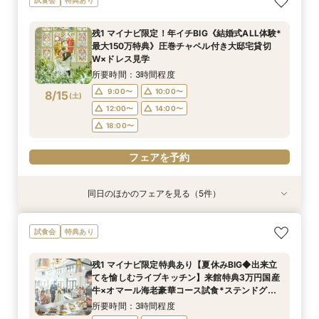
食×貸切見学
目来館特典◆衣装30万円分優待【来館特典】総
降の方おすすめ》安心のスタッフ力×牛フィレ付
悩み解決相談会
額3万円相当コース試食×イチから相談
きコース試食*会場比較相談会
所要時間：3時間程度
所要時間：1時間30分程度
残1 マイナビ限定！年イチBIG《結婚式ALL体験*
所要時間：3時間程度
所要時間：3時間程度
10:00〜
10:00〜
11:00〜
11:00〜
最大150万特典》圧巻チャペル付き大邸宅貸切
10:00〜
10:00〜
11:00〜
11:00〜
8/14
8/14
8/14
8/14
W×ドレス見学
(
(
(
(
金
金
金
金
)
)
)
)
13:00〜
13:00〜
15:00〜
15:00〜
13:00〜
13:00〜
15:00〜
15:00〜
所要時間：3時間程度
18:00〜
18:00〜
18:00〜
18:00〜
9:00〜
10:00〜
8/15
(
土
)
フェアを予約
フェアを予約
12:00〜
14:00〜
フェアを予約
フェアを予約
18:00〜
フェアを予約
同日のほかのフェアを見る（5件）
試食会
試食会
試食会
特典あり
試食会
特典あり
特典あり
特典あり
特典あり
マイナビ限定特典あり【美食体験◆出来立てを愉
マイナビ限定《後悔のない式場選びを◎2件目以
《何も決まってなくてOK！1組貸切W体験》１件
【90分クイック】短時間で貸切り会場見学＆お
【少人数検討の方】10名54万円プラン×コース試
試食会
特典あり
しむライブキッチン】来館特典3万円国産牛×オ
降の方おすすめ》安心のスタッフ力×牛フィレ付
目来館特典◆衣装30万円分優待【来館特典】総
悩み解決相談会
食×貸切見学
マール海老豪華コース試食*ステンドグラス彩る
きコース試食*会場比較相談会
額3万円相当コース試食×イチから相談
所要時間：1時間30分程度
所要時間：3時間程度
残1 マイナビ限定特典あり【夏休みBIG◆出来立
チャペル×本格模擬挙式
所要時間：3時間程度
所要時間：3時間程度
所要時間：3時間程度
10:00〜
9:00〜
10:00〜
12:00〜
てを愉しむライブキッチン】来館特典3万円国産
9:00〜
9:00〜
9:00〜
10:00〜
10:00〜
10:00〜
8/15
8/15
8/15
8/15
8/15
牛×オマール海老豪華コース試食*ステンドグラ
(
(
(
(
(
土
土
土
土
土
)
)
)
)
)
14:00〜
12:00〜
18:00〜
14:00〜
ス彩るチャペル×本格模擬挙式
12:00〜
12:00〜
12:00〜
14:00〜
14:00〜
14:00〜
所要時間：3時間程度
18:00〜