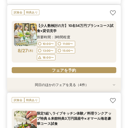
試食会
特典あり
【少人数検討の方】10名54万円プラン×コース試
食×貸切見学
所要時間：3時間程度
10:00〜
11:00〜
8/27
(
木
)
13:00〜
15:00〜
18:00〜
フェアを予約
同日のほかのフェアを見る（4件）
試食会
試食会
試食会
特典あり
特典あり
特典あり
特典あり
限定1組＼ライブキッチン体験／料理ランクアッ
《何も決まってなくてOK！1組貸切W体験》１件
マイナビ限定《後悔のない式場選びを◎2件目以
【90分クイック】短時間で貸切り会場見学＆お
試食会
特典あり
プ特典＆来館特典3万円国産牛×オマール海老豪
目来館特典◆衣装30万円分優待【来館特典】総
降の方おすすめ》安心のスタッフ力×牛フィレ付
悩み解決相談会
華コース試食
額3万円相当コース試食×イチから相談
きコース試食*会場比較相談会
所要時間：1時間30分程度
限定1組＼ライブキッチン体験／料理ランクアッ
所要時間：3時間程度
所要時間：3時間程度
所要時間：3時間程度
10:00〜
11:00〜
プ特典＆来館特典3万円国産牛×オマール海老豪
10:00〜
10:00〜
10:00〜
11:00〜
11:00〜
11:00〜
8/27
8/27
8/27
8/27
華コース試食
(
(
(
(
木
木
木
木
)
)
)
)
13:00〜
15:00〜