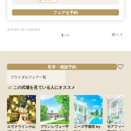
フェアを予約
フェアを予約
フェアを予約
全70件中 1件〜20件表示
次へ
1
2
3
4
見学・相談予約
ブライダルフェア一覧
この式場を見ている人にオススメ
エヴァウイン小山
ブランレヴュー宇
ニーズ宇都宮 by
モアフィール