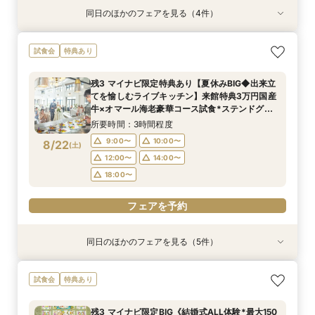
同日のほかのフェアを見る（4件）
試食会
試食会
試食会
特典あり
特典あり
特典あり
特典あり
【少人数検討の方】10名54万円プラン×コース試
《何も決まってなくてOK！1組貸切W体験》１件
マイナビ限定《後悔のない式場選びを◎2件目以
【90分クイック】短時間で貸切り会場見学＆お
試食会
特典あり
食×貸切見学
目来館特典◆衣装30万円分優待【来館特典】総
降の方おすすめ》安心のスタッフ力×牛フィレ付
悩み解決相談会
額3万円相当コース試食×イチから相談
きコース試食*会場比較相談会
所要時間：3時間程度
所要時間：1時間30分程度
残3 マイナビ限定特典あり【夏休みBIG◆出来立
所要時間：3時間程度
所要時間：3時間程度
10:00〜
10:00〜
11:00〜
11:00〜
てを愉しむライブキッチン】来館特典3万円国産
10:00〜
10:00〜
11:00〜
11:00〜
8/21
8/21
8/21
8/21
牛×オマール海老豪華コース試食*ステンドグラ
(
(
(
(
金
金
金
金
)
)
)
)
13:00〜
13:00〜
15:00〜
15:00〜
ス彩るチャペル×本格模擬挙式
13:00〜
13:00〜
15:00〜
15:00〜
所要時間：3時間程度
18:00〜
18:00〜
18:00〜
18:00〜
9:00〜
10:00〜
8/22
(
土
)
フェアを予約
フェアを予約
12:00〜
14:00〜
フェアを予約
フェアを予約
18:00〜
フェアを予約
同日のほかのフェアを見る（5件）
試食会
試食会
特典あり
試食会
試食会
特典あり
特典あり
特典あり
特典あり
マイナビ限定《後悔のない式場選びを◎2件目以
《何も決まってなくてOK！1組貸切W体験》１件
【90分クイック】短時間で貸切り会場見学＆お
【少人数検討の方】10名54万円プラン×コース試
マイナビ限定BIG《結婚式ALL体験*最大150万特
試食会
特典あり
降の方おすすめ》安心のスタッフ力×牛フィレ付
目来館特典◆衣装30万円分優待【来館特典】総
悩み解決相談会
食×貸切見学
典》圧巻チャペル付き大邸宅貸切W×ドレス見学
きコース試食*会場比較相談会
額3万円相当コース試食×イチから相談
所要時間：1時間30分程度
所要時間：3時間程度
所要時間：3時間程度
残3 マイナビ限定BIG《結婚式ALL体験*最大150