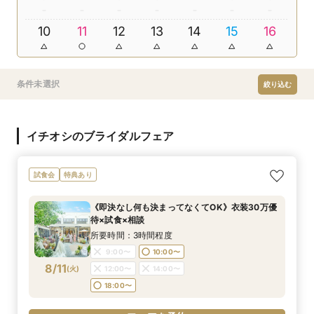
10
11
12
13
14
15
16
条件未選択
絞り込む
イチオシのブライダルフェア
試食会
特典あり
《即決なし何も決まってなくてOK》衣装30万優
待×試食×相談
所要時間：3時間程度
9:00〜
10:00〜
8/11
(
火
)
12:00〜
14:00〜
18:00〜