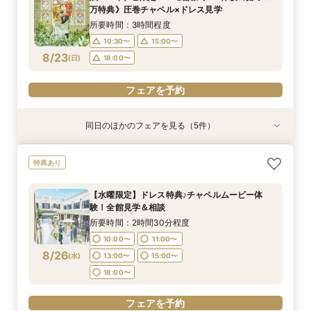
所要時間：3時間程度
所要時間：3時間程度
10:00〜
9:00〜
9:00〜
10:00〜
10:00〜
12:00〜
万特典》圧巻チャペル×ドレス見学
9:00〜
9:00〜
10:00〜
10:00〜
8/22
8/22
8/22
8/22
8/22
(
(
(
(
(
土
土
土
土
土
)
)
)
)
)
14:00〜
12:00〜
12:00〜
18:00〜
14:00〜
14:00〜
所要時間：3時間程度
12:00〜
12:00〜
14:00〜
14:00〜
18:00〜
18:00〜
10:30〜
15:00〜
18:00〜
18:00〜
フェアを予約
8/23
(
日
)
18:00〜
フェアを予約
フェアを予約
フェアを予約
フェアを予約
フェアを予約
同日のほかのフェアを見る（5件）
特典あり
試食会
試食会
試食会
試食会
特典あり
特典あり
特典あり
特典あり
【90分クイック】短時間で貸切り会場見学＆お
【少人数検討の方】10名54万円プラン×コース試
マイナビ限定BIG《後悔のない式場選びを◎2件
《結婚式はじめてさん向け！1組貸切W体験》１
マイナビ限定BIG【美食体験◆出来立てを愉しむ
特典あり
悩み解決相談会
食×貸切見学
目以降の方おすすめ》安心のスタッフ力×牛フィ
件目来館特典◆衣装30万円分優待【来館特典】
ライブキッチン】牛フィレ×オマール海老コース
レ付きコース試食*会場比較相談会
総額3万円相当コース試食×イチから相談
試食*ステンドグラス彩るチャペル×本格模擬挙
所要時間：1時間30分程度
所要時間：3時間程度
【水曜限定】ドレス特典♪チャペルムービー体
式
所要時間：3時間程度
所要時間：3時間程度
所要時間：3時間程度
10:30〜
10:30〜
15:00〜
15:00〜
験！全館見学＆相談
10:30〜
10:30〜
10:30〜
15:00〜
15:00〜
15:00〜
8/23
8/23
8/23
8/23
8/23
(
(
(
(
(
日
日
日
日
日
)
)
)
)
)
18:00〜
18:00〜
所要時間：2時間30分程度
18:00〜
18:00〜
18:00〜
10:00〜
11:00〜
フェアを予約
フェアを予約
8/26
(
水
)
13:00〜
15:00〜
フェアを予約
フェアを予約
フェアを予約
18:00〜
フェアを予約