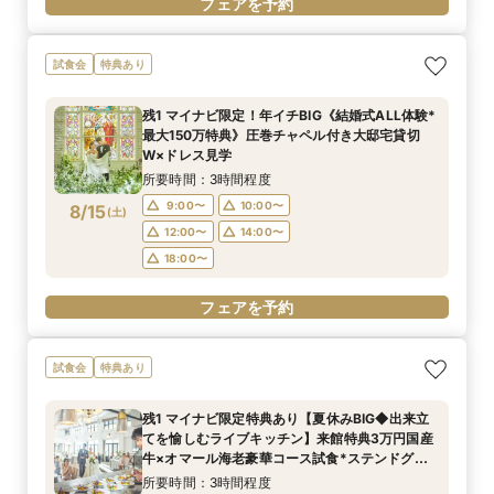
フェアを予約
試食会
特典あり
残1 マイナビ限定！年イチBIG《結婚式ALL体験*
最大150万特典》圧巻チャペル付き大邸宅貸切
W×ドレス見学
所要時間：3時間程度
9:00〜
10:00〜
8/15
(
土
)
12:00〜
14:00〜
18:00〜
フェアを予約
試食会
特典あり
残1 マイナビ限定特典あり【夏休みBIG◆出来立
てを愉しむライブキッチン】来館特典3万円国産
牛×オマール海老豪華コース試食*ステンドグラ
ス彩るチャペル×本格模擬挙式
所要時間：3時間程度