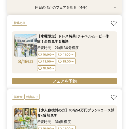
同日のほかのフェアを見る（4件）
試食会
試食会
試食会
特典あり
特典あり
特典あり
特典あり
限定1組＼ライブキッチン体験／料理ランクアッ
【少人数検討の方】10名54万円プラン×コース試
《何も決まってなくてOK！1組貸切W体験》１件
【90分クイック】短時間で貸切り会場見学＆お
特典あり
プ特典＆来館特典3万円国産牛×オマール海老豪
食×貸切見学
目来館特典◆衣装30万円分優待【来館特典】総
悩み解決相談会
華コース試食
額3万円相当コース試食×イチから相談
所要時間：3時間程度
所要時間：1時間30分程度
【水曜限定】ドレス特典♪チャペルムービー体
所要時間：3時間程度
所要時間：3時間程度
10:00〜
10:00〜
11:00〜
11:00〜
験！全館見学＆相談
10:00〜
10:00〜
11:00〜
11:00〜
8/17
8/17
8/17
8/17
(
(
(
(
月
月
月
月
)
)
)
)
13:00〜
13:00〜
15:00〜
15:00〜
所要時間：2時間30分程度
13:00〜
13:00〜
15:00〜
15:00〜
18:00〜
18:00〜
10:00〜
11:00〜
18:00〜
18:00〜
8/19
(
水
)
13:00〜
15:00〜
フェアを予約
フェアを予約
18:00〜
フェアを予約
フェアを予約
フェアを予約
試食会
特典あり
【少人数検討の方】10名54万円プラン×コース試
食×貸切見学
所要時間：3時間程度
10:00〜
11:00〜