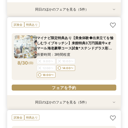
同日のほかのフェアを見る（5件）
試食会
試食会
試食会
特典あり
試食会
特典あり
特典あり
特典あり
特典あり
マイナビ限定特典あり【美食体験◆出来立てを愉
マイナビ限定《後悔のない式場選びを◎2件目以
《何も決まってなくてOK！1組貸切W体験》１件
【90分クイック】短時間で貸切り会場見学＆お
【少人数検討の方】10名54万円プラン×コース試
試食会
特典あり
しむライブキッチン】来館特典3万円国産牛×オ
降の方おすすめ》安心のスタッフ力×牛フィレ付
目来館特典◆衣装30万円分優待【来館特典】総
悩み解決相談会
食×貸切見学
マール海老豪華コース試食*ステンドグラス彩る
きコース試食*会場比較相談会
額3万円相当コース試食×イチから相談
所要時間：1時間30分程度
所要時間：3時間程度
マイナビ限定特典あり【美食体験◆出来立てを愉
チャペル×本格模擬挙式
所要時間：3時間程度
所要時間：3時間程度
所要時間：3時間程度
10:00〜
9:00〜
10:00〜
12:00〜
しむライブキッチン】来館特典3万円国産牛×オ
9:00〜
9:00〜
9:00〜
10:00〜
10:00〜
10:00〜
8/29
8/29
8/29
8/29
8/29
マール海老豪華コース試食*ステンドグラス彩る
(
(
(
(
(
土
土
土
土
土
)
)
)
)
)
14:00〜
12:00〜
18:00〜
14:00〜
チャペル×本格模擬挙式
12:00〜
12:00〜
12:00〜
14:00〜
14:00〜
14:00〜
所要時間：3時間程度
18:00〜
18:00〜
18:00〜
18:00〜
フェアを予約
9:00〜
10:00〜
8/30
(
日
)
フェアを予約
12:00〜
14:00〜
フェアを予約
フェアを予約
フェアを予約
18:00〜
フェアを予約
同日のほかのフェアを見る（5件）
試食会
試食会
特典あり
試食会
試食会
特典あり
特典あり
特典あり
特典あり
マイナビ限定《後悔のない式場選びを◎2件目以
《何も決まってなくてOK！1組貸切W体験》１件
【90分クイック】短時間で貸切り会場見学＆お
【少人数検討の方】10名54万円プラン×コース試
マイナビ限定BIG《結婚式ALL体験*最大150万特
試食会
特典あり
降の方おすすめ》安心のスタッフ力×牛フィレ付
目来館特典◆衣装30万円分優待【来館特典】総
悩み解決相談会
食×貸切見学
典》圧巻チャペル付き大邸宅貸切W×ドレス見学
きコース試食*会場比較相談会
額3万円相当コース試食×イチから相談
所要時間：1時間30分程度
所要時間：3時間程度
所要時間：3時間程度