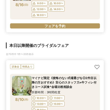
9:00〜
10:00〜
8/16
(
日
)
12:00〜
14:00〜
18:00〜
フェアを予約
本日以降開催のブライダルフェア
全70件中 1件〜20件表示
試食会
特典あり
マイナビ限定《後悔のない式場選びを◎2件目以
降の方おすすめ》安心のスタッフ力×牛フィレ付
きコース試食*会場比較相談会
所要時間：3時間程度
10:00〜
11:00〜
8/10
(
月
)
13:00〜
15:00〜
18:00〜