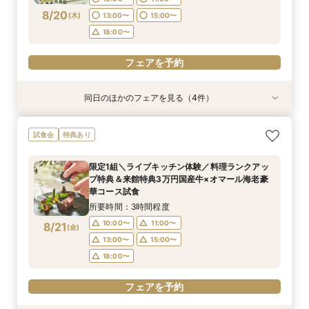
8/20
(
木
)
13:00〜
15:00〜
18:00〜
フェアを予約
同日のほかのフェアを見る（4件）
試食会
試食会
試食会
特典あり
特典あり
特典あり
特典あり
限定1組＼ライブキッチン体験／料理ランクアッ
《何も決まってなくてOK！1組貸切W体験》１件
マイナビ限定《後悔のない式場選びを◎2件目以
【90分クイック】短時間で貸切り会場見学＆お
試食会
特典あり
プ特典＆来館特典3万円国産牛×オマール海老豪
目来館特典◆衣装30万円分優待【来館特典】総
降の方おすすめ》安心のスタッフ力×牛フィレ付
悩み解決相談会
華コース試食
額3万円相当コース試食×イチから相談
きコース試食*会場比較相談会
所要時間：1時間30分程度
限定1組＼ライブキッチン体験／料理ランクアッ
所要時間：3時間程度
所要時間：3時間程度
所要時間：3時間程度
10:00〜
11:00〜
プ特典＆来館特典3万円国産牛×オマール海老豪
10:00〜
10:00〜
10:00〜
11:00〜
11:00〜
11:00〜
8/20
8/20
8/20
8/20
華コース試食
(
(
(
(
木
木
木
木
)
)
)
)
13:00〜
15:00〜
13:00〜
13:00〜
13:00〜
15:00〜
15:00〜
15:00〜
所要時間：3時間程度
18:00〜
18:00〜
18:00〜
18:00〜
10:00〜
11:00〜
8/21
(
金
)
フェアを予約
13:00〜
15:00〜
フェアを予約
フェアを予約
フェアを予約
18:00〜
フェアを予約