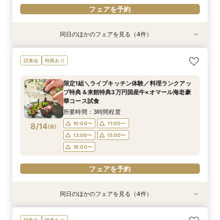
フェアを予約
同日のほかのフェアを見る（4件）
試食会
試食会
試食会
特典あり
特典あり
特典あり
特典あり
限定1組＼ライブキッチン体験／料理ランクアッ
《何も決まってなくてOK！1組貸切W体験》１件
マイナビ限定《後悔のない式場選びを◎2件目以
【90分クイック】短時間で貸切り会場見学＆お
試食会
特典あり
プ特典＆来館特典3万円国産牛×オマール海老豪
目来館特典◆衣装30万円分優待【来館特典】総
降の方おすすめ》安心のスタッフ力×牛フィレ付
悩み解決相談会
華コース試食
額3万円相当コース試食×イチから相談
きコース試食*会場比較相談会
所要時間：1時間30分程度
限定1組＼ライブキッチン体験／料理ランクアッ
所要時間：3時間程度
所要時間：3時間程度
所要時間：3時間程度
10:00〜
11:00〜
プ特典＆来館特典3万円国産牛×オマール海老豪
10:00〜
10:00〜
10:00〜
11:00〜
11:00〜
11:00〜
8/13
8/13
8/13
8/13
華コース試食
(
(
(
(
木
木
木
木
)
)
)
)
13:00〜
15:00〜
13:00〜
13:00〜
13:00〜
15:00〜
15:00〜
15:00〜
所要時間：3時間程度
18:00〜
18:00〜
18:00〜
18:00〜
10:00〜
11:00〜
8/14
(
金
)
フェアを予約
13:00〜
15:00〜
フェアを予約
フェアを予約
フェアを予約
18:00〜
フェアを予約
同日のほかのフェアを見る（4件）
試食会
試食会
試食会
特典あり
特典あり
特典あり
特典あり
【少人数検討の方】10名54万円プラン×コース試
《何も決まってなくてOK！1組貸切W体験》１件
マイナビ限定《後悔のない式場選びを◎2件目以
【90分クイック】短時間で貸切り会場見学＆お
試食会
特典あり