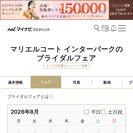
マリエルコート インターパークの
ブライダルフェア
カップル応援キャンペーン対象
フェア
基本情報
写真
動画
プ
ブライダルフェアとは
2026年8月
平日
土日祝
月
火
水
木
金
土
日
3
4
5
6
7
8
9