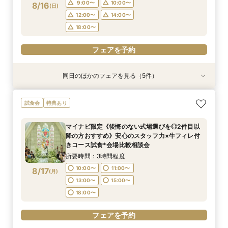
18:00〜
18:00〜
18:00〜
フェアを予約
9:00〜
10:00〜
8/16
(
日
)
フェアを予約
12:00〜
14:00〜
フェアを予約
フェアを予約
フェアを予約
18:00〜
フェアを予約
同日のほかのフェアを見る（5件）
試食会
試食会
特典あり
試食会
試食会
特典あり
特典あり
特典あり
特典あり
マイナビ限定《後悔のない式場選びを◎2件目以
《何も決まってなくてOK！1組貸切W体験》１件
【90分クイック】短時間で貸切り会場見学＆お
【少人数検討の方】10名54万円プラン×コース試
マイナビ限定BIG《結婚式ALL体験*最大150万特
試食会
特典あり
降の方おすすめ》安心のスタッフ力×牛フィレ付
目来館特典◆衣装30万円分優待【来館特典】総
悩み解決相談会
食×貸切見学
典》圧巻チャペル付き大邸宅貸切W×ドレス見学
きコース試食*会場比較相談会
額3万円相当コース試食×イチから相談
所要時間：1時間30分程度
所要時間：3時間程度
所要時間：3時間程度
マイナビ限定《後悔のない式場選びを◎2件目以
所要時間：3時間程度
所要時間：3時間程度
10:00〜
9:00〜
9:00〜
10:00〜
10:00〜
12:00〜
降の方おすすめ》安心のスタッフ力×牛フィレ付
9:00〜
9:00〜
10:00〜
10:00〜
8/16
8/16
8/16
8/16
8/16
きコース試食*会場比較相談会
(
(
(
(
(
日
日
日
日
日
)
)
)
)
)
14:00〜
12:00〜
12:00〜
18:00〜
14:00〜
14:00〜
12:00〜
12:00〜
14:00〜
14:00〜
所要時間：3時間程度
18:00〜
18:00〜
18:00〜
18:00〜
フェアを予約
10:00〜
11:00〜
8/17
(
月
)
フェアを予約
フェアを予約
13:00〜
15:00〜
フェアを予約
フェアを予約
18:00〜
フェアを予約