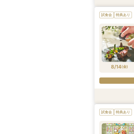
試食会
特典あり
8/13
8/13
8/13
8/13
(
(
(
(
木
木
木
木
)
)
)
)
8/14
(
金
)
試食会
試食会
試食会
特典あり
特典あり
特典あり
特典あり
試食会
特典あり