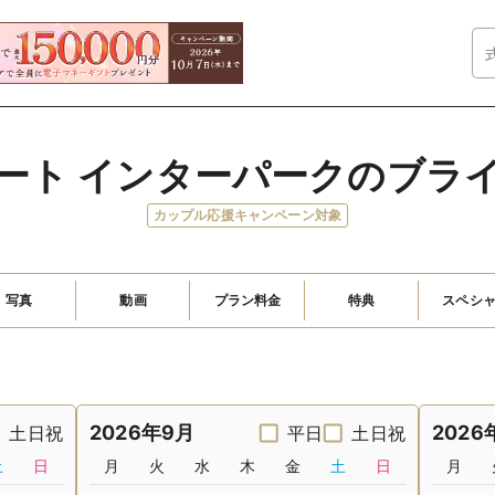
ート インターパークのブラ
カップル応援キャンペーン対象
写真
動画
プラン料金
特典
スペシ
2026年9月
2026
土日祝
平日
土日祝
土
日
月
火
水
木
金
土
日
月