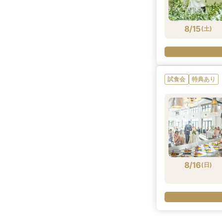
8/15
(
土
)
試食会
特典あり
8/16
(
日
)