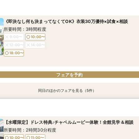
限定1組＼ライブキッチン体験／料理ランクアップ特典＆来館特典3
【少人数検討の方】10名54万円プラン×コース試食×貸切見学
《何も決まってなくてOK！1組貸切W体験》１件目来館特典◆衣装3
【90分クイック】短時間で貸切り会場見学＆お悩み解決相談会
マール海老豪華コース試食
館特典】総額3万円相当コース試食×イチから相談
所要時間：3時間程度
所要時間：1時間30分程度
所要時間：3時間程度
所要時間：3時間程度
《即決なし何も決まってなくてOK》衣装30万優待×試食×相談
10:00〜
10:00〜
11:00〜
11:00〜
10:00〜
10:00〜
11:00〜
11:00〜
所要時間：3時間程度
13:00〜
13:00〜
15:00〜
15:00〜
13:00〜
13:00〜
15:00〜
15:00〜
9:00〜
10:00〜
18:00〜
18:00〜
18:00〜
18:00〜
12:00〜
14:00〜
18:00〜
フェアを予約
フェアを予約
フェアを予約
フェアを予約
フェアを予約
同日のほかのフェアを見る（5件）
マイナビ限定特典あり【美食体験◆出来立てを愉しむライブキッチン
マイナビ限定《後悔のない式場選びを◎2件目以降の方おすすめ》安
【90分クイック】短時間で貸切り会場見学＆お悩み解決相談会
【少人数検討の方】10名54万円プラン×コース試食×貸切見学
マイナビ限定BIG《結婚式ALL体験*最大150万特典》圧巻チャペル
円国産牛×オマール海老豪華コース試食*ステンドグラス彩るチャペ
牛フィレ付きコース試食*会場比較相談会
W×ドレス見学
所要時間：1時間30分程度
所要時間：3時間程度
所要時間：3時間程度
所要時間：3時間程度
所要時間：3時間程度
【水曜限定】ドレス特典♪チャペルムービー体験！全館見学＆相談
10:00〜
9:00〜
12:00〜
10:00〜
9:00〜
9:00〜
9:00〜
10:00〜
10:00〜
10:00〜
所要時間：2時間30分程度
14:00〜
12:00〜
18:00〜
14:00〜
12:00〜
12:00〜
12:00〜
14:00〜
14:00〜
14:00〜
10:00〜
11:00〜
18:00〜