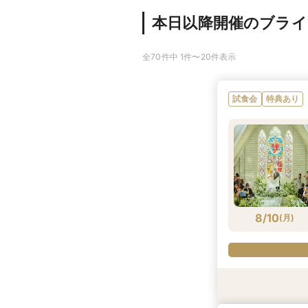
本日以降開催のブラ
全70件中 1件〜20件表示
試食会
特典あり
8/10
(
月
)
試食会
試食会
試食会
特典あり
特典あり
特典あり
特典あり