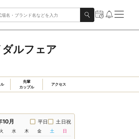
イダルフェア
先輩

ャル
アクセス
カップル
年10月
平日
土日祝
火
水
木
金
土
日