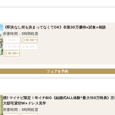
《即決なし何も決まってなくてOK》衣装30万優待×試食×相談
所要時間：3時間程度
9:00〜
10:00〜
12:00〜
14:00〜
18:00〜
フェアを予約
残1 マイナビ限定！年イチBIG《結婚式ALL体験*最大150万特典》
大邸宅貸切W×ドレス見学
所要時間：3時間程度