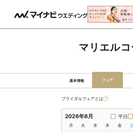
マリエルコ
フェア
基本情報
ブライダルフェアとは
2026年8月
平日
月
火
水
木
金