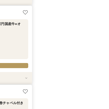
万円国産牛×オ
0万円分優待【来
心のスタッフ力×
万円国産牛×オ
0万円分優待【来
心のスタッフ力×
圧巻チャペル付き