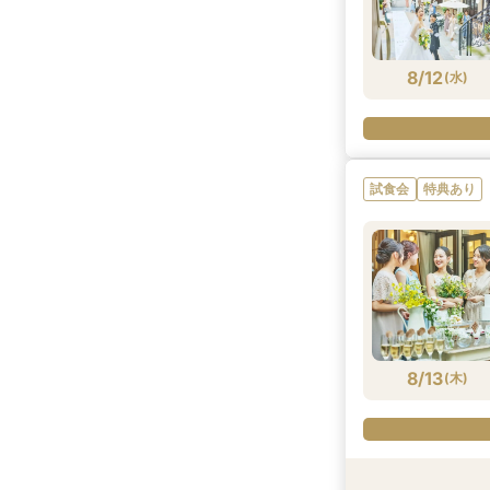
8/11
8/11
8/11
8/11
8/11
(
(
(
(
(
火
火
火
火
火
)
)
)
)
)
8/12
(
水
)
試食会
特典あり
8/13
(
木
)
試食会
試食会
試食会
特典あり
特典あり
特典あり
特典あり