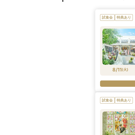
試食会
特典あり
8/11
(
火
)
試食会
特典あり