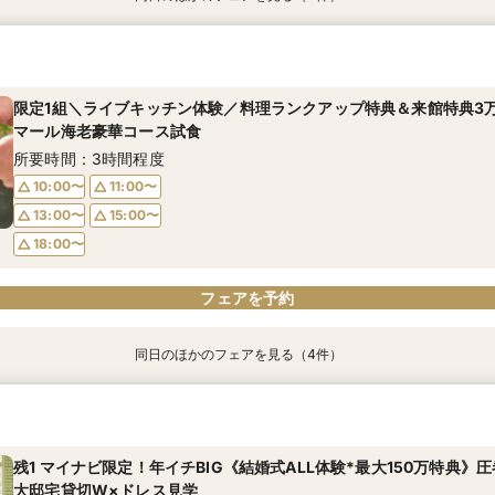
限定1組＼ライブキッチン体験／料理ランクアップ特典＆来館特典3
《何も決まってなくてOK！1組貸切W体験》１件目来館特典◆衣装3
マイナビ限定《後悔のない式場選びを◎2件目以降の方おすすめ》安
【90分クイック】短時間で貸切り会場見学＆お悩み解決相談会
マール海老豪華コース試食
館特典】総額3万円相当コース試食×イチから相談
牛フィレ付きコース試食*会場比較相談会
所要時間：1時間30分程度
所要時間：3時間程度
所要時間：3時間程度
所要時間：3時間程度
限定1組＼ライブキッチン体験／料理ランクアップ特典＆来館特典3
10:00〜
11:00〜
マール海老豪華コース試食
10:00〜
10:00〜
10:00〜
11:00〜
11:00〜
11:00〜
13:00〜
15:00〜
所要時間：3時間程度
13:00〜
13:00〜
13:00〜
15:00〜
15:00〜
15:00〜
18:00〜
10:00〜
11:00〜
18:00〜
18:00〜
18:00〜
13:00〜
15:00〜
フェアを予約
フェアを予約
フェアを予約
フェアを予約
18:00〜
フェアを予約
同日のほかのフェアを見る（4件）
【少人数検討の方】10名54万円プラン×コース試食×貸切見学
《何も決まってなくてOK！1組貸切W体験》１件目来館特典◆衣装3
マイナビ限定《後悔のない式場選びを◎2件目以降の方おすすめ》安
【90分クイック】短時間で貸切り会場見学＆お悩み解決相談会
館特典】総額3万円相当コース試食×イチから相談
牛フィレ付きコース試食*会場比較相談会
所要時間：3時間程度
所要時間：1時間30分程度
所要時間：3時間程度
所要時間：3時間程度
残1 マイナビ限定！年イチBIG《結婚式ALL体験*最大150万特典》
10:00〜
10:00〜
11:00〜
11:00〜
大邸宅貸切W×ドレス見学
10:00〜
10:00〜
11:00〜
11:00〜
13:00〜
13:00〜
15:00〜
15:00〜