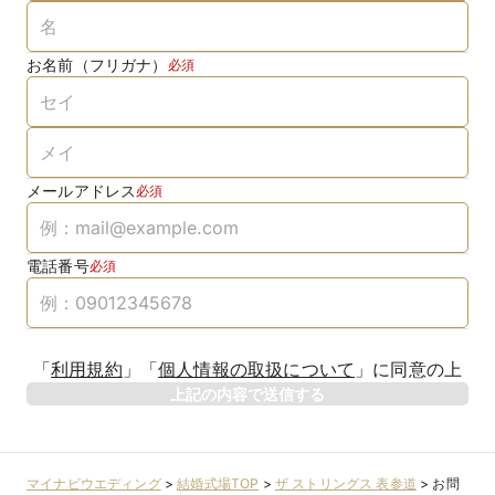
お名前（フリガナ）
必須
メールアドレス
必須
電話番号
必須
「
利用規約
」
「
個人情報の取扱について
」
に同意の上
上記の内容で送信する
マイナビウエディング
>
結婚式場TOP
>
ザ ストリングス 表参道
>
お問