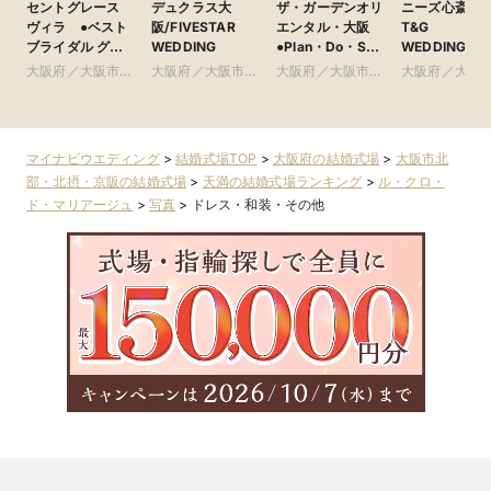
セントグレース
デュクラス大
ザ・ガーデンオリ
ニーズ心斎橋 b
ヴィラ ●ベスト
阪/FIVESTAR
エンタル・大阪
T&G
ブライダル グ
WEDDING
●Plan・Do・See
WEDDING(旧
ループ
グループ
ルモニーアン
大阪府／大阪市南
大阪府／大阪市北
大阪府／大阪市北
大阪府／大阪
ラッセイット
部・東大阪
部・北摂・京阪
部・北摂・京阪
部・東大阪
ス)
マイナビウエディング
>
結婚式場TOP
>
大阪府の結婚式場
>
大阪市北
部・北摂・京阪の結婚式場
>
天満の結婚式場ランキング
>
ル・クロ・
ド・マリアージュ
>
写真
>
ドレス・和装・その他