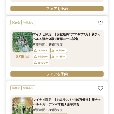
フェアを予約
試食会
特典あり
マイナビ限定!!【お盆最終*アマギフ2万】新チャ
ペル＆演出体験×豪華コース試食
所要時間：3時間程度
9:00〜
9:30〜
8/15
(
土
)
14:30〜
14:45〜
18:00〜
フェアを予約
試食会
特典あり
マイナビ限定!!【お盆ラスト*150万優待】新チャ
ペル＆ガーデンW体験★豪華試食
所要時間：3時間程度