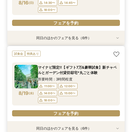
フェアを予約
8/16
(
日
)
14:30〜
14:45〜
フェアを予約
フェアを予約
フェアを予約
フェアを予約
フェアを予約
18:00〜
フェアを予約
同日のほかのフェアを見る（6件）
試食会
試食会
試食会
試食会
試食会
特典あり
特典あり
特典あり
特典あり
特典あり
特典あり
ギフト7万付【初めての見学に】全館ALL体験*見
即決ナシ★予算のリアル大公開！本番コーデ×ミ
【2件目以降の見学OK】貸切Wフル体験×豪華試
7万GIFT付【料理重視必見】豪華ミシュラン試食
【10名から全館貸切OK】ミシュラン試食付*少
【お気軽◎オンライン相談会】スマホで簡単！豪
試食会
特典あり
積相談＆絶品試食
シュラン試食体験
食×お見積り比較
×貸切邸宅W体験
人数婚ALL体験
華10大特典付き
所要時間：3時間程度
所要時間：3時間程度
所要時間：3時間程度
所要時間：3時間程度
所要時間：3時間程度
所要時間：1時間程度
マイナビ限定!!【ギフト7万&豪華試食】新チャペ
10:30〜
9:00〜
9:00〜
9:00〜
9:00〜
9:00〜
12:00〜
9:30〜
9:30〜
9:30〜
9:30〜
9:30〜
ルとガーデン付貸切邸宅*丸ごと体験
8/16
8/16
8/16
8/16
8/16
8/16
(
(
(
(
(
(
日
日
日
日
日
日
)
)
)
)
)
)
14:30〜
14:30〜
14:30〜
14:30〜
14:30〜
15:30〜
14:45〜
14:45〜
14:45〜
14:45〜
14:45〜
17:00〜
所要時間：3時間程度
18:00〜
18:00〜
18:00〜
18:00〜
18:00〜
11:00〜
12:00〜
フェアを予約
8/19
(
水
)
14:00〜
15:00〜
フェアを予約
フェアを予約
フェアを予約
フェアを予約
フェアを予約
18:00〜
フェアを予約
同日のほかのフェアを見る（6件）
試食会
試食会
試食会
試食会
試食会
特典あり
特典あり
特典あり
特典あり
特典あり
特典あり