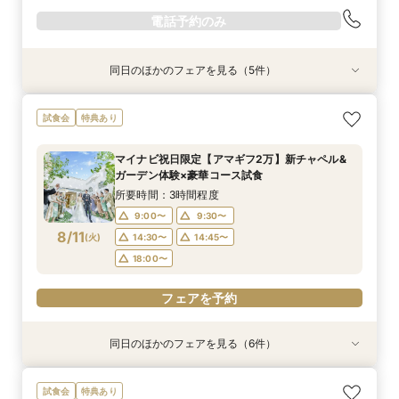
電話予約のみ
同日のほかのフェアを見る（5件）
試食会
試食会
試食会
試食会
試食会
特典あり
特典あり
特典あり
特典あり
特典あり
ギフト7万付【初めての見学に】全館ALL体験*見
即決ナシ★予算のリアル大公開！本番コーデ×ミ
【2件目以降の見学OK】貸切Wフル体験×豪華試
7万GIFT付【料理重視必見】豪華ミシュラン試食
【10名から全館貸切OK】ミシュラン試食付*少
試食会
特典あり
積相談＆絶品試食
シュラン試食体験
食×お見積り比較
×貸切邸宅W体験
人数婚ALL体験
所要時間：3時間程度
所要時間：3時間程度
所要時間：3時間程度
所要時間：3時間程度
所要時間：3時間程度
マイナビ祝日限定【アマギフ2万】新チャペル&
9:00〜
9:00〜
9:00〜
9:00〜
9:00〜
9:30〜
9:30〜
9:30〜
9:30〜
9:30〜
ガーデン体験×豪華コース試食
8/9
8/9
8/9
8/9
8/9
(
(
(
(
(
日
日
日
日
日
)
)
)
)
)
14:30〜
14:30〜
14:30〜
14:30〜
14:30〜
14:45〜
14:45〜
14:45〜
14:45〜
14:45〜
所要時間：3時間程度
18:00〜
18:00〜
18:00〜
18:00〜
18:00〜
9:00〜
9:30〜
8/11
(
火
)
14:30〜
14:45〜
電話予約のみ
電話予約のみ
電話予約のみ
電話予約のみ
電話予約のみ
18:00〜
フェアを予約
同日のほかのフェアを見る（6件）
試食会
試食会
試食会
試食会
試食会
特典あり
特典あり
特典あり
特典あり
特典あり
特典あり
動画あり
ギフト7万付【初めての見学に】全館ALL体験*見
即決ナシ★予算のリアル大公開！本番コーデ×ミ
【2件目以降の見学OK】貸切Wフル体験×豪華試
【10名から全館貸切OK】ミシュラン試食付*少
7万GIFT付【料理重視必見】豪華ミシュラン試食
【お気軽◎オンライン相談会】スマホで簡単！豪
試食会
特典あり