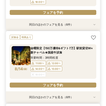
フェアを予約
フェアを予約
フェアを予約
フェアを予約
フェアを予約
18:00〜
フェアを予約
同日のほかのフェアを見る（6件）
試食会
試食会
試食会
試食会
試食会
特典あり
特典あり
特典あり
特典あり
特典あり
特典あり
【2件目以降の見学OK】貸切Wフル体験×豪華試
【10名から全館貸切OK】ミシュラン試食付*少
即決ナシ★予算のリアル大公開！本番コーデ×ミ
7万GIFT付【料理重視必見】豪華ミシュラン試食
ギフト7万付【初めての見学に】全館ALL体験*見
【お気軽◎オンライン相談会】スマホで簡単！豪
試食会
特典あり
食×お見積り比較
人数婚ALL体験
シュラン試食体験
×貸切邸宅W体験
積相談＆絶品試食
華10大特典付き
所要時間：3時間程度
所要時間：3時間程度
所要時間：3時間程度
所要時間：3時間程度
所要時間：3時間程度
所要時間：1時間程度
金曜限定【150万優待&ギフト7万】駅前貸切W×
13:00〜
11:00〜
11:00〜
11:00〜
11:00〜
11:00〜
12:00〜
12:00〜
12:00〜
12:00〜
12:00〜
14:30〜
新チャペル★国産牛試食
8/13
8/13
8/13
8/13
8/13
8/13
(
(
(
(
(
(
木
木
木
木
木
木
)
)
)
)
)
)
14:00〜
14:00〜
14:00〜
14:00〜
14:00〜
16:00〜
15:00〜
15:00〜
15:00〜
15:00〜
15:00〜
17:30〜
所要時間：3時間程度
18:00〜
18:00〜
18:00〜
18:00〜
18:00〜
11:00〜
12:00〜
フェアを予約
8/14
(
金
)
14:00〜
15:00〜
フェアを予約
フェアを予約
フェアを予約
フェアを予約
フェアを予約
18:00〜
フェアを予約
同日のほかのフェアを見る（6件）
試食会
試食会
試食会
試食会
試食会
特典あり
特典あり
特典あり
特典あり
特典あり
特典あり