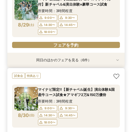
13:00〜
11:00〜
11:00〜
11:00〜
11:00〜
11:00〜
12:00〜
12:00〜
12:00〜
12:00〜
12:00〜
14:30〜
付】新チャペル&演出体験×豪華コース試食
8/28
8/28
8/28
8/28
8/28
8/28
(
(
(
(
(
(
金
金
金
金
金
金
)
)
)
)
)
)
14:00〜
14:00〜
14:00〜
14:00〜
14:00〜
16:00〜
15:00〜
15:00〜
15:00〜
15:00〜
15:00〜
17:30〜
所要時間：3時間程度
18:00〜
18:00〜
18:00〜
18:00〜
18:00〜
9:00〜
9:30〜
フェアを予約
8/29
(
土
)
14:30〜
14:45〜
フェアを予約
フェアを予約
フェアを予約
フェアを予約
フェアを予約
18:00〜
フェアを予約
同日のほかのフェアを見る（6件）
試食会
試食会
試食会
試食会
試食会
特典あり
特典あり
特典あり
特典あり
特典あり
特典あり
動画あり
ギフト7万付【初めての見学に】全館ALL体験*見
即決ナシ★予算のリアル大公開！本番コーデ×ミ
【2件目以降の見学OK】貸切Wフル体験×豪華試
【10名から全館貸切OK】ミシュラン試食付*少
7万GIFT付【料理重視必見】豪華ミシュラン試食
【お気軽◎オンライン相談会】スマホで簡単！豪
試食会
特典あり
積相談＆絶品試食
シュラン試食体験
食×お見積り比較
人数婚ALL体験
×貸切邸宅W体験
華10大特典付き
所要時間：3時間程度
所要時間：3時間程度
所要時間：3時間程度
所要時間：3時間程度
所要時間：3時間程度
所要時間：1時間程度
マイナビ限定!!【新チャペル誕生】演出体験&国
10:30〜
9:00〜
9:00〜
9:00〜
9:00〜
9:00〜
12:00〜
9:30〜
9:30〜
9:30〜
9:30〜
9:30〜
産牛コース試食★アマギフ2万&150万優待
8/29
8/29
8/29
8/29
8/29
8/29
(
(
(
(
(
(
土
土
土
土
土
土
)
)
)
)
)
)
14:30〜
14:30〜
14:30〜
14:30〜
14:30〜
15:30〜
14:45〜
14:45〜
14:45〜
14:45〜
14:45〜
17:00〜
所要時間：3時間程度
18:00〜
18:00〜
18:00〜
18:00〜
18:00〜
9:00〜
9:30〜
フェアを予約
8/30
(
日
)
14:30〜
14:45〜
フェアを予約
フェアを予約
フェアを予約
フェアを予約
フェアを予約
18:00〜