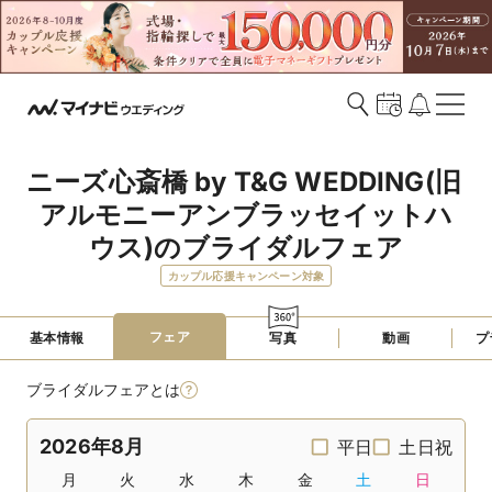
ニーズ心斎橋 by T&G WEDDING(旧 
アルモニーアンブラッセイットハ
ウス)のブライダルフェア
カップル応援キャンペーン対象
フェア
基本情報
写真
動画
プ
ブライダルフェアとは
2026年8月
平日
土日祝
月
火
水
木
金
土
日