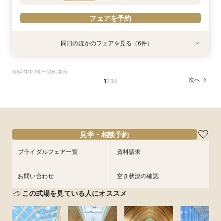
フェアを予約
同日のほかのフェアを見る（6件）
試食会
試食会
試食会
試食会
試食会
特典あり
特典あり
特典あり
特典あり
特典あり
特典あり
【2件目以降の見学OK】貸切Wフル体験×豪華試
【10名から全館貸切OK】ミシュラン試食付*少
即決ナシ★予算のリアル大公開！本番コーデ×ミ
7万GIFT付【料理重視必見】豪華ミシュラン試食
ギフト7万付【初めての見学に】全館ALL体験*見
【お気軽◎オンライン相談会】スマホで簡単！豪
全64件中 1件〜20件表示
食×お見積り比較
人数婚ALL体験
シュラン試食体験
×貸切邸宅W体験
積相談＆絶品試食
華10大特典付き
次へ
1
2
3
4
所要時間：3時間程度
所要時間：3時間程度
所要時間：3時間程度
所要時間：3時間程度
所要時間：3時間程度
所要時間：1時間程度
13:00〜
11:00〜
11:00〜
11:00〜
11:00〜
11:00〜
12:00〜
12:00〜
12:00〜
12:00〜
12:00〜
14:30〜
9/4
9/4
9/4
9/4
9/4
9/4
(
(
(
(
(
(
金
金
金
金
金
金
)
)
)
)
)
)
14:00〜
14:00〜
14:00〜
14:00〜
14:00〜
16:00〜
15:00〜
15:00〜
15:00〜
15:00〜
15:00〜
17:30〜
18:00〜
18:00〜
18:00〜
18:00〜
18:00〜
フェアを予約
見学・相談予約
フェアを予約
フェアを予約
フェアを予約
フェアを予約
フェアを予約
ブライダルフェア一覧
資料請求
お問い合わせ
空き状況の確認
この式場を見ている人にオススメ