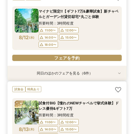
積相談＆絶品試食
シュラン試食体験
食×お見積り比較
人数婚ALL体験
×貸切邸宅W体験
華10大特典付き
所要時間：3時間程度
所要時間：3時間程度
所要時間：3時間程度
所要時間：3時間程度
所要時間：3時間程度
所要時間：1時間程度
マイナビ限定!!【ギフト7万&豪華試食】新チャペ
10:30〜
9:00〜
9:00〜
9:00〜
9:00〜
9:00〜
12:00〜
9:30〜
9:30〜
9:30〜
9:30〜
9:30〜
ルとガーデン付貸切邸宅*丸ごと体験
8/11
8/11
8/11
8/11
8/11
8/11
(
(
(
(
(
(
火
火
火
火
火
火
)
)
)
)
)
)
14:30〜
14:30〜
14:30〜
14:30〜
14:30〜
15:30〜
14:45〜
14:45〜
14:45〜
14:45〜
14:45〜
17:00〜
所要時間：3時間程度
18:00〜
18:00〜
18:00〜
18:00〜
18:00〜
11:00〜
12:00〜
フェアを予約
8/12
(
水
)
14:00〜
15:00〜
フェアを予約
フェアを予約
フェアを予約
フェアを予約
フェアを予約
18:00〜
フェアを予約
同日のほかのフェアを見る（6件）
試食会
試食会
試食会
試食会
試食会
特典あり
特典あり
特典あり
特典あり
特典あり
特典あり
【2件目以降の見学OK】貸切Wフル体験×豪華試
【10名から全館貸切OK】ミシュラン試食付*少
即決ナシ★予算のリアル大公開！本番コーデ×ミ
7万GIFT付【料理重視必見】豪華ミシュラン試食
ギフト7万付【初めての見学に】全館ALL体験*見
【お気軽◎オンライン相談会】スマホで簡単！豪
試食会
特典あり
食×お見積り比較
人数婚ALL体験
シュラン試食体験
×貸切邸宅W体験
積相談＆絶品試食
華10大特典付き
所要時間：3時間程度
所要時間：3時間程度
所要時間：3時間程度
所要時間：3時間程度
所要時間：3時間程度
所要時間：1時間程度
試食付BIG【憧れのNEWチャペルで挙式体験】ド
13:00〜
11:00〜
11:00〜
11:00〜
11:00〜
11:00〜
12:00〜
12:00〜
12:00〜
12:00〜
12:00〜
14:30〜
レス優待&ギフト7万
8/12
8/12
8/12
8/12
8/12
8/12
(
(
(
(
(
(
水
水
水
水
水
水
)
)
)
)
)
)
14:00〜
14:00〜
14:00〜
14:00〜
14:00〜
16:00〜
15:00〜
15:00〜
15:00〜
15:00〜
15:00〜
17:30〜
所要時間：3時間程度
18:00〜
18:00〜
18:00〜
18:00〜
18:00〜
11:00〜
12:00〜
フェアを予約
8/13
(
木
)
14:00〜
15:00〜