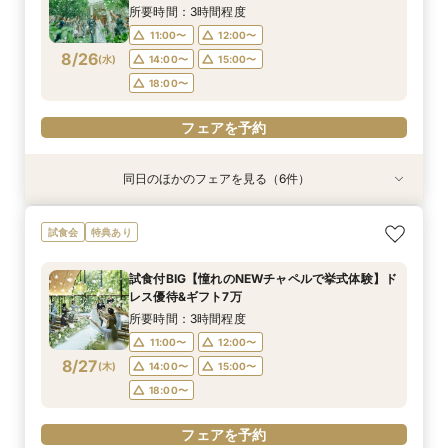
8/23
8/23
8/23
8/23
8/23
8/23
(
(
(
(
(
(
日
日
日
日
日
日
)
)
)
)
)
)
14:30〜
14:30〜
14:30〜
14:30〜
14:30〜
15:30〜
14:45〜
14:45〜
14:45〜
14:45〜
14:45〜
17:00〜
所要時間：3時間程度
18:00〜
18:00〜
18:00〜
18:00〜
18:00〜
11:00〜
12:00〜
フェアを予約
8/26
(
水
)
14:00〜
15:00〜
フェアを予約
フェアを予約
フェアを予約
フェアを予約
フェアを予約
18:00〜
フェアを予約
同日のほかのフェアを見る（6件）
試食会
試食会
試食会
試食会
試食会
特典あり
特典あり
特典あり
特典あり
特典あり
特典あり
【2件目以降の見学OK】貸切Wフル体験×豪華試
【10名から全館貸切OK】ミシュラン試食付*少
即決ナシ★予算のリアル大公開！本番コーデ×ミ
7万GIFT付【料理重視必見】豪華ミシュラン試食
ギフト7万付【初めての見学に】全館ALL体験*見
【お気軽◎オンライン相談会】スマホで簡単！豪
試食会
特典あり
食×お見積り比較
人数婚ALL体験
シュラン試食体験
×貸切邸宅W体験
積相談＆絶品試食
華10大特典付き
所要時間：3時間程度
所要時間：3時間程度
所要時間：3時間程度
所要時間：3時間程度
所要時間：3時間程度
所要時間：1時間程度
試食付BIG【憧れのNEWチャペルで挙式体験】ド
13:00〜
11:00〜
11:00〜
11:00〜
11:00〜
11:00〜
12:00〜
12:00〜
12:00〜
12:00〜
12:00〜
14:30〜
レス優待&ギフト7万
8/26
8/26
8/26
8/26
8/26
8/26
(
(
(
(
(
(
水
水
水
水
水
水
)
)
)
)
)
)
14:00〜
14:00〜
14:00〜
14:00〜
14:00〜
16:00〜
15:00〜
15:00〜
15:00〜
15:00〜
15:00〜
17:30〜
所要時間：3時間程度
18:00〜
18:00〜
18:00〜
18:00〜
18:00〜
11:00〜
12:00〜
フェアを予約
8/27
(
木
)
14:00〜
15:00〜
フェアを予約
フェアを予約
フェアを予約
フェアを予約
フェアを予約
18:00〜
フェアを予約