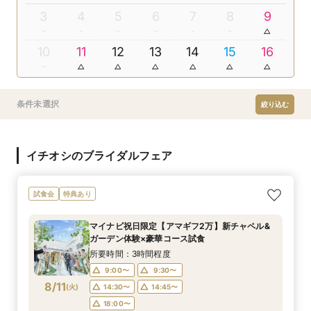
3
4
5
6
7
8
9
10
11
12
13
14
15
16
条件未選択
絞り込む
イチオシのブライダルフェア
試食会
特典あり
マイナビ祝日限定【アマギフ2万】新チャペル&
ガーデン体験×豪華コース試食
所要時間：3時間程度
9:00〜
9:30〜
8/11
(
火
)
14:30〜
14:45〜
18:00〜