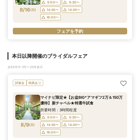
9:00〜
9:30〜
8/16
(
日
)
14:30〜
14:45〜
18:00〜
フェアを予約
本日以降開催のブライダルフェア
全64件中 1件〜20件表示
試食会
特典あり
マイナビ限定★【お盆BIG*アマギフ2万＆150万
優待】新チャペル★特選牛試食
所要時間：3時間程度
9:00〜
9:30〜
8/9
(
日
)
14:30〜
14:45〜
18:00〜