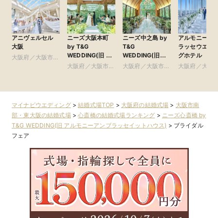
アニヴェルセル
ニーズ大阪本町
ニーズ中之島 by
アルモニーア
大阪
by T&G
T&G
ラッセウエデ
WEDDING(旧 ア
WEDDING(旧
グホテル
大阪府／大阪市南
クアガーデンテラ
アーセンティア迎
部・東大阪
大阪府／大阪市北
大阪府／大阪市北
大阪府／大阪
ス 大阪)
賓館 大阪)
部・北摂・京阪
部・北摂・京阪
部・北摂・京
マイナビウエディング
>
結婚式場TOP
>
大阪府の結婚式場
>
大阪市南
部・東大阪の結婚式場
>
心斎橋の結婚式場ランキング
>
ニーズ心斎橋 by
T&G WEDDING(旧 アルモニーアンブラッセイットハウス)
>
ブライダル
フェア