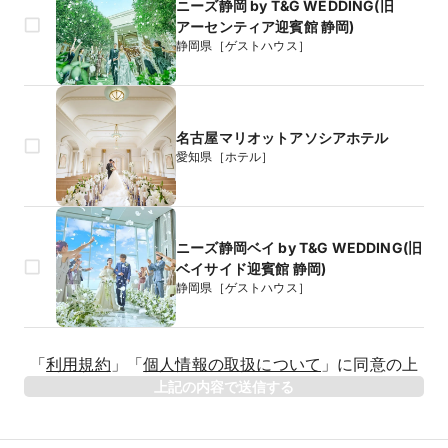
ニーズ静岡 by T&G WEDDING(旧
アーセンティア迎賓館 静岡)
静岡県［ゲストハウス］
名古屋マリオットアソシアホテル
愛知県［ホテル］
ニーズ静岡ベイ by T&G WEDDING(旧
ベイサイド迎賓館 静岡)
静岡県［ゲストハウス］
生年月日
「
利用規約
」
「
個人情報の取扱について
」
に同意の上
年
上記の内容で送信する
相手のお名前