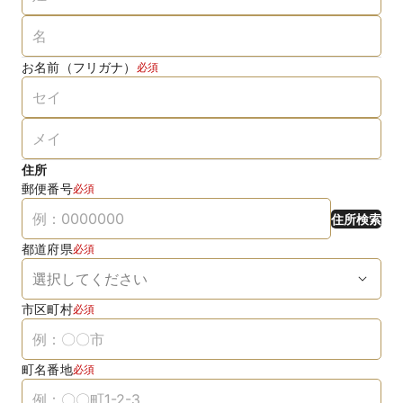
お名前（フリガナ）
必須
住所
郵便番号
必須
住所検索
都道府県
必須
市区町村
必須
町名番地
必須