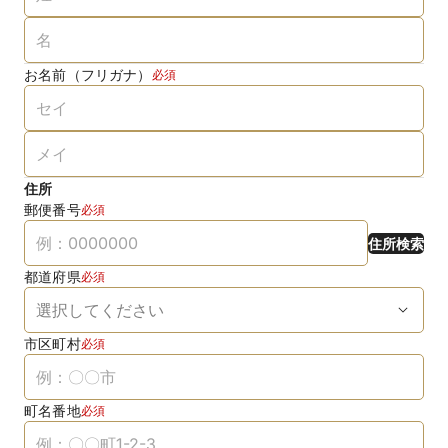
お名前（フリガナ）
必須
住所
郵便番号
必須
住所検索
都道府県
必須
市区町村
必須
町名番地
必須