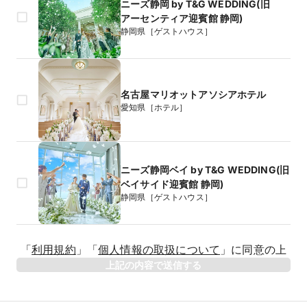
ニーズ静岡 by T&G WEDDING(旧
アーセンティア迎賓館 静岡)
静岡県［ゲストハウス］
名古屋マリオットアソシアホテル
愛知県［ホテル］
ニーズ静岡ベイ by T&G WEDDING(旧
ベイサイド迎賓館 静岡)
静岡県［ゲストハウス］
生年月日
「
利用規約
」
「
個人情報の取扱について
」
に同意の上
年
上記の内容で送信する
相手のお名前