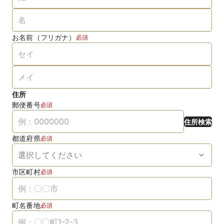
お名前（フリガナ）
必須
住所
郵便番号
必須
住所検索
都道府県
必須
市区町村
必須
町名番地
必須