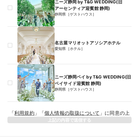
ニーズ静岡 by T&G WEDDING(旧
アーセンティア迎賓館 静岡)
静岡県［ゲストハウス］
名古屋マリオットアソシアホテル
愛知県［ホテル］
ニーズ静岡ベイ by T&G WEDDING(旧
ベイサイド迎賓館 静岡)
静岡県［ゲストハウス］
生年月日
「
利用規約
」
「
個人情報の取扱について
」
に同意の上
年
上記の内容で送信する
相手のお名前