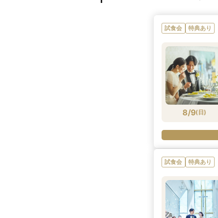
試食会
特典あり
8/9
(
日
)
試食会
特典あり