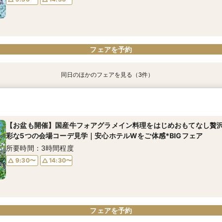
フェアを予約
フェアを予約
フェアを予約
フェアを予約
フェアを予約
フェアを予約
同日のほかのフェアを見る（3件）
神殿×竹あかり《アカリノワ》フォトプラン&幻想的な神殿見学×見
【6名～30名少人数W】～ご自宅のような和室会場から静岡を見渡
【神前式×上質和モダンウエディング】AM来館で2万円相当ホテル
イーツ試食付き
ご親族で過ごす和洋選べる多彩なバンケット見比べ×安心見積相談会
ディナー券&豪華宿泊成約特典付き＼和の魅力体験×安心見積相談会
もご用意
所要時間：3時間程度
所要時間：3時間程度
【お盆も開催】国産牛フォアグラメイン料理をはじめおもてなし贅沢
所要時間：3時間程度
彩な5つの会場コーデ見学｜安心ホテルWをご体感*BIGフェア
10:00〜
9:30〜
15:00〜
14:30〜
9:30〜
14:30〜
所要時間：3時間程度
9:30〜
14:30〜
フェアを予約
フェアを予約
フェアを予約
フェアを予約