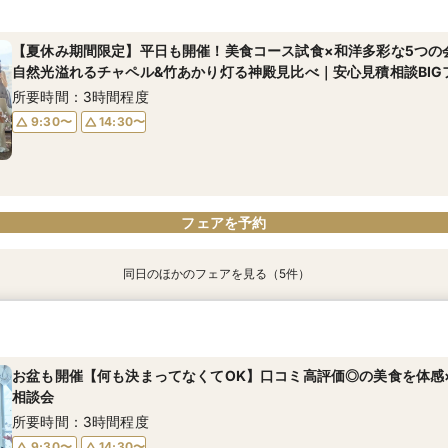
イーツ試食付き
ご親族で過ごす和洋選べる多彩なバンケット見比べ×安心見積相談会
ディナー券&豪華宿泊成約特典付き＼和の魅力体験×安心見積相談会
もご用意
所要時間：3時間程度
所要時間：3時間程度
【夏休み期間限定】平日も開催！美食コース試食×和洋多彩な5つの
所要時間：3時間程度
自然光溢れるチャペル&竹あかり灯る神殿見比べ｜安心見積相談BIG
10:00〜
9:30〜
15:00〜
14:30〜
9:30〜
14:30〜
所要時間：3時間程度
9:30〜
14:30〜
フェアを予約
フェアを予約
フェアを予約
フェアを予約
同日のほかのフェアを見る（5件）
【90分*クイック相談会】ホテルウエディング丸わかりフェア◆まず
神殿×竹あかり《アカリノワ》フォトプラン&幻想的な神殿見学×見
【6名～30名少人数W】～ご自宅のような和室会場から静岡を見渡
【最初の一歩はWeb完結】スマホやPCでオンライン式場見学可
【アソシア特製スイーツ試食付BIGフェア】限定2組＊お見積相談会
目来館特典付き
イーツ試食付き
ご親族で過ごす和洋選べる多彩なバンケット見比べ×安心見積相談会
あり
所要時間：1時間程度
もご用意
所要時間：1時間程度
所要時間：3時間程度
所要時間：2時間程度
お盆も開催【何も決まってなくてOK】口コミ高評価◎の美食を体感
11:00〜
13:30〜
所要時間：3時間程度
相談会
18:00〜
10:00〜
10:00〜
15:00〜
11:00〜
15:00〜
17:00〜
9:30〜
14:30〜
所要時間：3時間程度
13:00〜
14:00〜
9:30〜
14:30〜
15:00〜