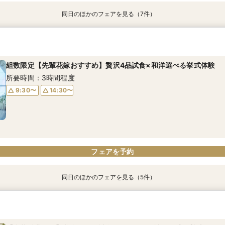
同日のほかのフェアを見る（7件）
【90分*クイック相談会】ホテルウエディング丸わかりフェア◆まず
8月期間限定【親御様と一緒に参加】ホテルウエディングご家族様安
【6名～30名少人数W】～ご自宅のような和室会場から静岡を見渡
【フォトだけの結婚式】洋装も和装もＯＫ！安心お見積相談会
【神前式×上質和モダンウエディング】AM来館で2万円相当ホテル
＼満足度◎豪華特典付き充実フェア／1件目来館でホテルレストラン
【アソシア特製スイーツ試食付BIGフェア】限定2組＊お見積相談会
目来館特典付き
ご親族で過ごす和洋選べる多彩なバンケット見比べ×安心見積相談会
ディナー券&豪華宿泊成約特典付き＼和の魅力体験×安心見積相談会
プレゼント&宿泊成約特典≪ドレス試着×感動の挙式見学×ホテルパ
あり
所要時間：3時間程度
所要時間：3時間程度
もご用意
キ試食≫
所要時間：1時間程度
所要時間：3時間程度
所要時間：2時間程度
組数限定【先輩花嫁おすすめ】贅沢4品試食×和洋選べる挙式体験
10:00〜
10:00〜
14:30〜
15:00〜
所要時間：3時間程度
所要時間：5時間程度
18:00〜
10:00〜
9:30〜
14:30〜
11:00〜
所要時間：3時間程度
10:00〜
9:30〜
14:30〜
13:00〜
13:00〜
14:00〜
9:30〜
14:30〜
15:00〜
フェアを予約
フェアを予約
フェアを予約
フェアを予約
フェアを予約
フェアを予約
フェアを予約
フェアを予約
同日のほかのフェアを見る（5件）
神殿×竹あかり《アカリノワ》フォトプラン&幻想的な神殿見学×見
【6名～30名少人数W】～ご自宅のような和室会場から静岡を見渡
＼満足度◎豪華特典付き充実フェア／1件目来館でホテルレストラン
【最初の一歩はWeb完結】スマホやPCでオンライン式場見学可
【アソシア特製スイーツ試食付BIGフェア】限定2組＊お見積相談会
イーツ試食付き
ご親族で過ごす和洋選べる多彩なバンケット見比べ×安心見積相談会
プレゼント&宿泊成約特典≪ドレス試着×感動の挙式見学×ホテルパ
あり
所要時間：1時間程度
もご用意
キ試食≫