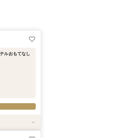
テルおもてなし
積相談フェア◆ス
す会場まで有り～
レストランペア