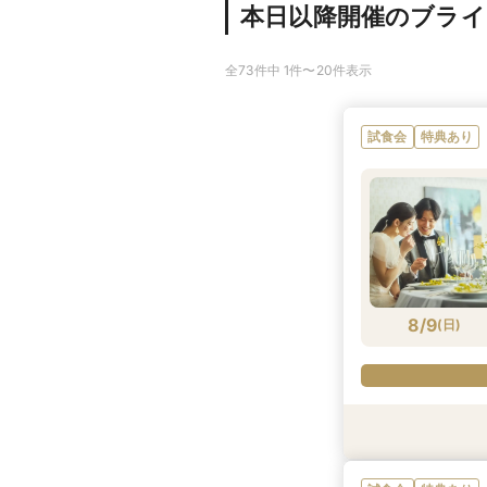
本日以降開催のブラ
全73件中 1件〜20件表示
試食会
特典あり
8/9
(
日
)
試食会
特典あり
特典あり
特典あり