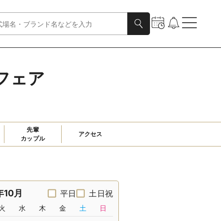
フェア
先輩

アクセス
カップル
年10月
平日
土日祝
火
水
木
金
土
日