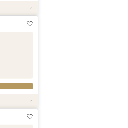
は気軽に参加1社
心相談会
す会場まで有り～
レストランペア
ペアディナー券
◇1件目来館特典
*1件目来館特典
／
ティシエ特製ケー
積相談フェア◆ス
す会場まで有り～
ペアディナー券
◇1件目来館特典
*1件目来館特典
ティシエ特製ケー