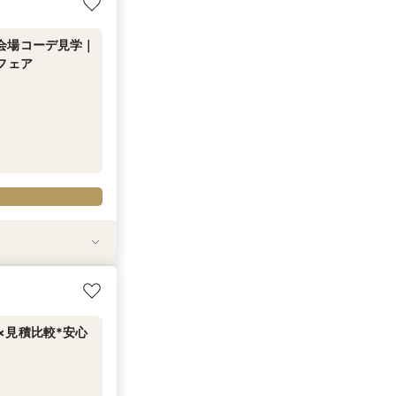
*1件目来館特典
／
会場コーデ見学｜
フェア
は気軽に参加1社
積相談フェア◆ス
す会場まで有り～
◇1件目来館特典
*1件目来館特典
×見積比較*安心