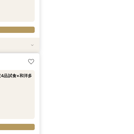
積相談フェア◆ス
す会場まで有り～
レストランペア
*1件目来館特典
／
4品試食×和洋多