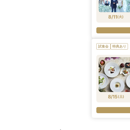
8/11
(
火
)
試食会
特典あり
8/15
(
土
)