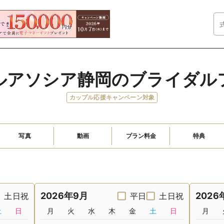
ルアソシア静岡のブライダル
カップル応援キャンペーン対象
写真
動画
プラン料金
特典
2026年9月
2026
土日祝
平日
土日祝
土
日
月
火
水
木
金
土
日
月