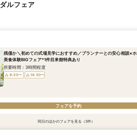
イダルフェア
残僅か＼初めての式場見学におすすめ／プランナーとの安心相談×ホ
美食体験BIGフェア*1件目来館特典あり
所要時間：3時間程度
9:30〜
14:30〜
フェアを予約
同日のほかのフェアを見る（3件）
神殿×竹あかり《アカリノワ》フォトプラン&幻想的な神殿見学×見
【6名～30名少人数W】～ご自宅のような和室会場から静岡を見渡
【神前式×上質和モダンウエディング】AM来館で2万円相当ホテル