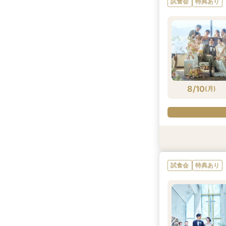
試食会
特典あり
8/9
8/9
8/9
(
(
(
日
日
日
)
)
)
8/10
(
月
)
特典あり
試食会
特典あり
試食会
特典あり
特典あり
試食会
特典あり