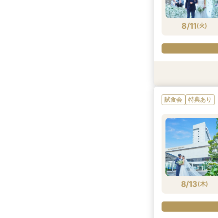
8/10
8/10
8/10
8/10
8/10
(
(
(
(
(
月
月
月
月
月
)
)
)
)
)
8/11
(
火
)
試食会
特典あり
特典あり
特典あり
試食会
特典あり
8/11
8/11
8/11
(
(
(
火
火
火
)
)
)
8/13
(
木
)