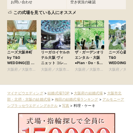
お問い合わせ
空き状況の確認
この式場を見ている人にオススメ
ニーズ大阪本町
リーガロイヤルホ
ザ・ガーデンオリ
ニーズ心斎橋 b
by T&G
テル大阪 ヴィ
エンタル・大阪
T&G
WEDDING(旧 ア
ニェット コレク
●Plan・Do・See
WEDDING(旧
クアガーデンテラ
ション
グループ
ルモニーアン
大阪府／大阪市北
大阪府／大阪市北
大阪府／大阪市北
大阪府／大阪
ス 大阪)
ラッセイット
部・北摂・京阪
部・北摂・京阪
部・北摂・京阪
部・東大阪
ス)
マイナビウエディング
>
結婚式場TOP
>
大阪府の結婚式場
>
大阪市北
部・北摂・京阪の結婚式場
>
梅田の結婚式場ランキング
>
アルモニーア
ンブラッセウエディングホテル
>
写真
>
料理・ケーキ