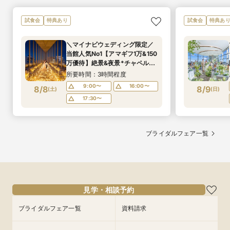
試食会
特典あり
試食会
特典あ
＼マイナビウェディング限定／
当館人気No1【アマギフ1万&150
万優待】絶景&夜景*チャペル体
験×牛フィレ試食
所要時間：3時間程度
9:00〜
16:00〜
8/8
8/9
(
土
)
(
日
)
17:30〜
ブライダルフェア一覧
見学・相談予約
ブライダルフェア一覧
資料請求