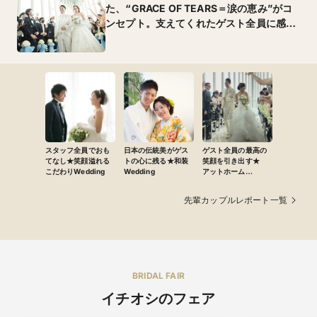
た、“GRACE OF TEARS＝涙の恵み”がコ
ンセプト。支えてくれたゲスト全員に感謝
を伝える一日
スタッフ全員でおも
日本の伝統美がゲス
ゲスト全員の最高の
てなし★笑顔溢れる
トの心に残る★和装
笑顔を引き出す★
こだわりWedding
Wedding
アットホーム
Wedding
先輩カップルレポート一覧
BRIDAL FAIR
イチオシのフェア