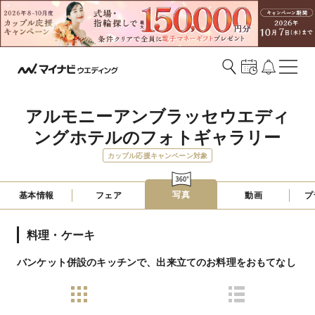
アルモニーアンブラッセウエディ
ングホテルのフォトギャラリー
カップル応援キャンペーン対象
写真
基本情報
フェア
動画
プ
料理・ケーキ
バンケット併設のキッチンで、出来立てのお料理をおもてなし