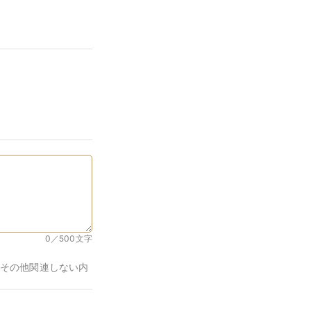
0／500
文字
その他関連しない内