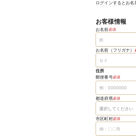
ログインするとお名
お客様情報
お名前
必須
お名前（フリガナ）
住所
郵便番号
必須
都道府県
必須
市区町村
必須