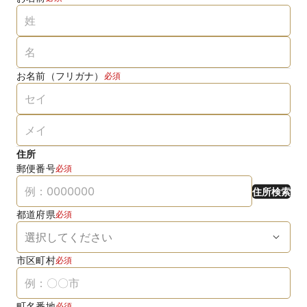
お名前（フリガナ）
必須
住所
郵便番号
必須
住所検索
都道府県
必須
市区町村
必須
町名番地
必須