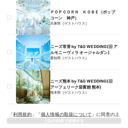
ＰＯＰＣＯＲＮ ＫＯＢＥ（ポップ
コーン 神戸）
兵庫県［ゲストハウス］
ニーズ常滑 by T&G WEDDING(旧 ア
ルモニーヴィラ オージャルダン)
愛知県［ゲストハウス］
ニーズ熊本 by T&G WEDDING(旧
アーフェリーク迎賓館 熊本)
熊本県［ゲストハウス］
生年月日
「
利用規約
」
「
個人情報の取扱について
」
に同意の上
年
上記の内容で送信する
相手のお名前