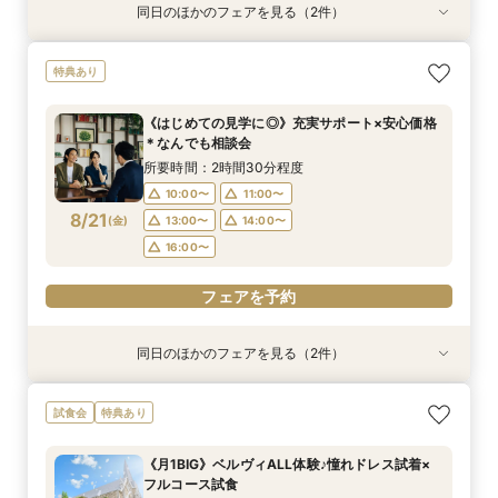
同日のほかのフェアを見る（2件）
特典あり
試食会
特典あり
《はじめての見学に◎》充実サポート×安心価格
平日フェア《試食付》チャペル体験×選べる会場
特典あり
＊なんでも相談会
見学×見積り相談
所要時間：2時間30分程度
所要時間：3時間程度
《はじめての見学に◎》充実サポート×安心価格
10:00〜
10:00〜
11:00〜
11:00〜
＊なんでも相談会
8/20
8/20
(
(
木
木
)
)
13:00〜
13:00〜
14:00〜
14:00〜
所要時間：2時間30分程度
16:00〜
16:00〜
10:00〜
11:00〜
8/21
(
金
)
13:00〜
14:00〜
フェアを予約
フェアを予約
16:00〜
フェアを予約
同日のほかのフェアを見る（2件）
試食会
試食会
特典あり
特典あり
《少人数婚向け》4名～貸切OK＊プライベート感
平日フェア《試食付》チャペル体験×選べる会場
試食会
特典あり
◎試食付き相談会
見学×見積り相談
所要時間：3時間程度
所要時間：3時間程度
《月1BIG》ベルヴィALL体験♪憧れドレス試着×
10:00〜
10:00〜
11:00〜
11:00〜
フルコース試食