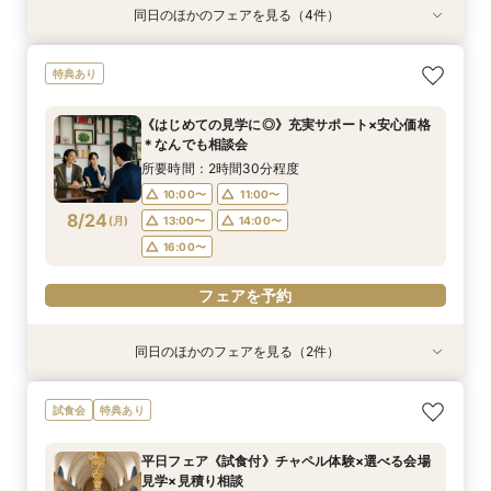
同日のほかのフェアを見る（4件）
試食会
試食会
試食会
特典あり
特典あり
特典あり
特典あり
動画あり
【おもてなし◎】シェフ特選＊牛フィレ含む6品
《少人数婚向け》4名～貸切OK＊プライベート感
《独立型神殿あり》親も喜ぶ本格神前式×充実の
《はじめての見学に◎》充実サポート×安心価格
特典あり
コース試食×相談会
◎試食付き相談会
和装◆和婚相談会
＊なんでも相談会
所要時間：3時間程度
所要時間：3時間程度
所要時間：3時間程度
所要時間：2時間30分程度
《はじめての見学に◎》充実サポート×安心価格
9:00〜
9:00〜
9:00〜
9:00〜
10:00〜
10:00〜
10:00〜
10:00〜
＊なんでも相談会
8/23
8/23
8/23
8/23
(
(
(
(
日
日
日
日
)
)
)
)
14:00〜
14:00〜
14:00〜
14:00〜
15:00〜
15:00〜
15:00〜
15:00〜
所要時間：2時間30分程度
17:00〜
17:00〜
17:00〜
17:00〜
10:00〜
11:00〜
8/24
(
月
)
13:00〜
14:00〜
フェアを予約
フェアを予約
フェアを予約
フェアを予約
16:00〜
フェアを予約
同日のほかのフェアを見る（2件）
試食会
試食会
特典あり
特典あり
《少人数婚向け》4名～貸切OK＊プライベート感
平日フェア《試食付》チャペル体験×選べる会場
試食会
特典あり
◎試食付き相談会
見学×見積り相談
所要時間：3時間程度
所要時間：3時間程度
平日フェア《試食付》チャペル体験×選べる会場
10:00〜
10:00〜
11:00〜
11:00〜
見学×見積り相談