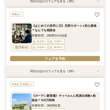
同日のほかのフェアを見る（3件）
試食会
特典あり
特典あり
特典あり
平日フェア《試食付》チャペル体験×選べる会場
《はじめての見学に◎》充実サポート×安心価格
《お盆限定》帰省＆結婚報告に◎ご家族相談フェ
特典あり
見学×見積り相談
＊なんでも相談会
ア
所要時間：3時間程度
所要時間：2時間30分程度
所要時間：2時間30分程度
《はじめての見学に◎》充実サポート×安心価格
10:00〜
10:00〜
9:00〜
10:00〜
11:00〜
11:00〜
＊なんでも相談会
8/13
8/13
8/13
(
(
(
木
木
木
)
)
)
14:00〜
13:00〜
13:00〜
14:00〜
14:00〜
15:00〜
所要時間：2時間30分程度
10:00〜
11:00〜
フェアを予約
フェアを予約
フェアを予約
8/14
(
金
)
13:00〜
14:00〜
フェアを予約
同日のほかのフェアを見る（3件）
試食会
試食会
特典あり
特典あり
特典あり
《少人数婚向け》4名～貸切OK＊プライベート感
平日フェア《試食付》チャペル体験×選べる会場
《お盆限定》帰省＆結婚報告に◎ご家族相談フェ
試食会
特典あり
◎試食付き相談会
見学×見積り相談
ア
所要時間：3時間程度
所要時間：3時間程度
所要時間：2時間30分程度
《ガーデン新登場》チャペル×人気演出体験×相
10:00〜
10:00〜
9:00〜
10:00〜
11:00〜
11:00〜
談会＊120万特典
8/14
8/14
8/14
(
(
(
金
金
金
)
)
)
14:00〜
13:00〜
13:00〜
14:00〜
14:00〜
15:00〜
所要時間：3時間程度