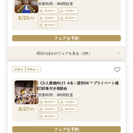
8/24
8/24
(
(
月
月
)
)
13:00〜
13:00〜
14:00〜
14:00〜
所要時間：3時間程度
16:00〜
16:00〜
10:00〜
11:00〜
8/25
(
火
)
13:00〜
14:00〜
フェアを予約
フェアを予約
16:00〜
フェアを予約
同日のほかのフェアを見る（2件）
試食会
特典あり
特典あり
《少人数婚向け》4名～貸切OK＊プライベート感
《はじめての見学に◎》充実サポート×安心価格
試食会
特典あり
◎試食付き相談会
＊なんでも相談会
所要時間：3時間程度
所要時間：2時間30分程度
《少人数婚向け》4名～貸切OK＊プライベート感
10:00〜
10:00〜
11:00〜
11:00〜
◎試食付き相談会
8/25
8/25
(
(
火
火
)
)
13:00〜
13:00〜
14:00〜
14:00〜
所要時間：3時間程度
16:00〜
16:00〜
10:00〜
11:00〜
8/27
(
木
)
13:00〜
14:00〜
フェアを予約
フェアを予約
16:00〜
フェアを予約