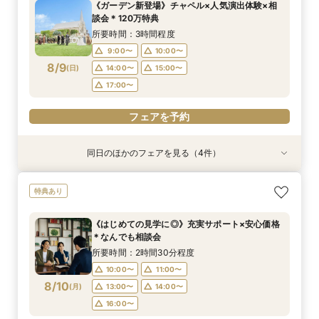
《ガーデン新登場》チャペル×人気演出体験×相
9:00〜
9:00〜
9:00〜
9:00〜
10:00〜
10:00〜
10:00〜
10:00〜
談会＊120万特典
8/8
8/8
8/8
8/8
(
(
(
(
土
土
土
土
)
)
)
)
14:00〜
14:00〜
14:00〜
14:00〜
15:00〜
15:00〜
15:00〜
15:00〜
所要時間：3時間程度
17:00〜
17:00〜
17:00〜
17:00〜
9:00〜
10:00〜
8/9
(
日
)
14:00〜
15:00〜
フェアを予約
フェアを予約
フェアを予約
フェアを予約
17:00〜
フェアを予約
同日のほかのフェアを見る（4件）
試食会
試食会
試食会
特典あり
特典あり
特典あり
特典あり
動画あり
【おもてなし◎】シェフ特選＊牛フィレ含む6品
《少人数婚向け》4名～貸切OK＊プライベート感
《独立型神殿あり》親も喜ぶ本格神前式×充実の
《はじめての見学に◎》充実サポート×安心価格
特典あり
コース試食×相談会
◎試食付き相談会
和装◆和婚相談会
＊なんでも相談会
所要時間：3時間程度
所要時間：3時間程度
所要時間：3時間程度
所要時間：2時間30分程度
《はじめての見学に◎》充実サポート×安心価格
9:00〜
9:00〜
9:00〜
9:00〜
10:00〜
10:00〜
10:00〜
10:00〜
＊なんでも相談会
8/9
8/9
8/9
8/9
(
(
(
(
日
日
日
日
)
)
)
)
14:00〜
14:00〜
14:00〜
14:00〜
15:00〜
15:00〜
15:00〜
15:00〜
所要時間：2時間30分程度
17:00〜
17:00〜
17:00〜
17:00〜
10:00〜
11:00〜
8/10
(
月
)
13:00〜
14:00〜
フェアを予約
フェアを予約
フェアを予約
フェアを予約
16:00〜