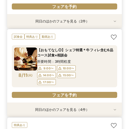
フェアを予約
同日のほかのフェアを見る（2件）
試食会
試食会
特典あり
特典あり
《少人数婚向け》4名～貸切OK＊プライベート感
平日フェア《試食付》チャペル体験×選べる会場
試食会
特典あり
動画あり
◎試食付き相談会
見学×見積り相談
所要時間：3時間程度
所要時間：3時間程度
【おもてなし◎】シェフ特選＊牛フィレ含む6品
10:00〜
10:00〜
11:00〜
11:00〜
コース試食×相談会
8/10
8/10
(
(
月
月
)
)
13:00〜
13:00〜
14:00〜
14:00〜
所要時間：3時間程度
16:00〜
16:00〜
9:00〜
10:00〜
8/11
(
火
)
14:00〜
15:00〜
フェアを予約
フェアを予約
17:00〜
フェアを予約
同日のほかのフェアを見る（4件）
試食会
試食会
試食会
特典あり
特典あり
特典あり
特典あり
動画あり
《ガーデン新登場》チャペル×人気演出体験×相
《少人数婚向け》4名～貸切OK＊プライベート感
《独立型神殿あり》親も喜ぶ本格神前式×充実の
《はじめての見学に◎》充実サポート×安心価格
特典あり
談会＊120万特典
◎試食付き相談会
和装◆和婚相談会
＊なんでも相談会