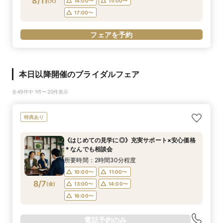
8/11
(
火
)
14:00〜
15:00〜
17:00〜
フェアを予約
本日以降開催のブライダルフェア
全49件中 1件〜20件表示
特典あり
《はじめての見学に◎》充実サポート×安心価格
＊なんでも相談会
所要時間：2時間30分程度
10:00〜
11:00〜
8/7
(
金
)
13:00〜
14:00〜
16:00〜
電話予約のみ