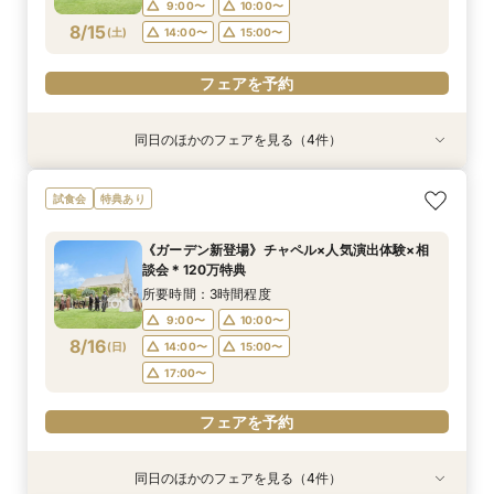
9:00〜
10:00〜
フェアを予約
フェアを予約
フェアを予約
8/15
(
土
)
14:00〜
15:00〜
フェアを予約
同日のほかのフェアを見る（4件）
試食会
特典あり
試食会
特典あり
特典あり
特典あり
《少人数婚向け》4名～貸切OK＊プライベート感
《はじめての見学に◎》充実サポート×安心価格
《独立型神殿あり》親も喜ぶ本格神前式×充実の
《お盆限定》帰省＆結婚報告に◎ご家族相談フェ
試食会
特典あり
◎試食付き相談会
＊なんでも相談会
和装◆和婚相談会
ア
所要時間：3時間程度
所要時間：2時間30分程度
所要時間：3時間程度
所要時間：2時間30分程度
《ガーデン新登場》チャペル×人気演出体験×相
9:00〜
9:00〜
9:00〜
9:00〜
10:00〜
10:00〜
10:00〜
10:00〜
談会＊120万特典
8/15
8/15
8/15
8/15
(
(
(
(
土
土
土
土
)
)
)
)
14:00〜
14:00〜
14:00〜
14:00〜
15:00〜
15:00〜
15:00〜
15:00〜
所要時間：3時間程度
9:00〜
10:00〜
フェアを予約
フェアを予約
フェアを予約
フェアを予約
8/16
(
日
)
14:00〜
15:00〜
17:00〜
フェアを予約
同日のほかのフェアを見る（4件）
特典あり
試食会
試食会
特典あり
特典あり
特典あり