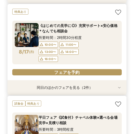
《はじめての見学に◎》充実サポート×安心価格
《少人数婚向け》4名～貸切OK＊プライベート感
《独立型神殿あり》親も喜ぶ本格神前式×充実の
《お盆限定》帰省＆結婚報告に◎ご家族相談フェ
特典あり
＊なんでも相談会
◎試食付き相談会
和装◆和婚相談会
ア
所要時間：2時間30分程度
所要時間：3時間程度
所要時間：3時間程度
所要時間：2時間30分程度
《はじめての見学に◎》充実サポート×安心価格
9:00〜
9:00〜
9:00〜
9:00〜
10:00〜
10:00〜
10:00〜
10:00〜
＊なんでも相談会
8/16
8/16
8/16
8/16
(
(
(
(
日
日
日
日
)
)
)
)
14:00〜
14:00〜
14:00〜
14:00〜
15:00〜
15:00〜
15:00〜
15:00〜
所要時間：2時間30分程度
17:00〜
17:00〜
17:00〜
10:00〜
11:00〜
フェアを予約
8/17
(
月
)
13:00〜
14:00〜
フェアを予約
フェアを予約
フェアを予約
16:00〜
フェアを予約
同日のほかのフェアを見る（2件）
試食会
試食会
特典あり
特典あり
《少人数婚向け》4名～貸切OK＊プライベート感
平日フェア《試食付》チャペル体験×選べる会場
試食会
特典あり
◎試食付き相談会
見学×見積り相談
所要時間：3時間程度
所要時間：3時間程度
平日フェア《試食付》チャペル体験×選べる会場
10:00〜
10:00〜
11:00〜
11:00〜
見学×見積り相談
8/17
8/17
(
(
月
月
)
)
13:00〜
13:00〜
14:00〜
14:00〜
所要時間：3時間程度