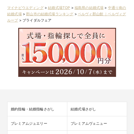
マイナビウエディング
>
結婚式場TOP
>
福島県の結婚式場
>
中通り南の
結婚式場
>
郡山市の結婚式場ランキング
>
ベルヴィ郡山館 ｜ベルヴィグ
ループ
>
ブライダルフェア
婚約指輪・結婚指輪さがし
結婚式場さがし
プレミアムジュエリー
プレミアムヴェニュー