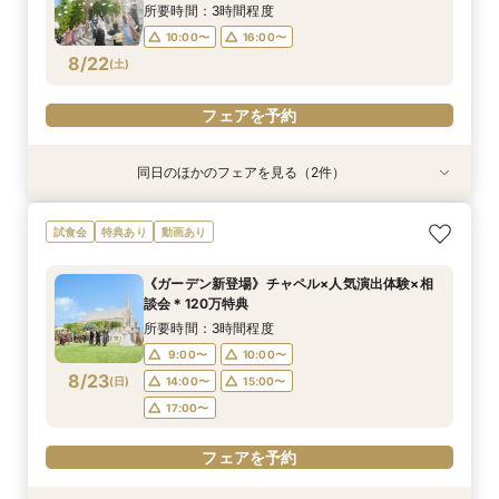
8/21
8/21
(
(
金
金
)
)
13:00〜
13:00〜
14:00〜
14:00〜
所要時間：3時間程度
16:00〜
16:00〜
10:00〜
16:00〜
8/22
(
土
)
フェアを予約
フェアを予約
フェアを予約
同日のほかのフェアを見る（2件）
試食会
特典あり
特典あり
《少人数婚向け》4名～貸切OK＊プライベート感
《はじめての見学に◎》充実サポート×安心価格
試食会
特典あり
動画あり
◎試食付き相談会
＊なんでも相談会
所要時間：3時間程度
所要時間：2時間30分程度
《ガーデン新登場》チャペル×人気演出体験×相
9:00〜
9:00〜
10:00〜
10:00〜
談会＊120万特典
8/22
8/22
(
(
土
土
)
)
14:00〜
14:00〜
15:00〜
15:00〜
所要時間：3時間程度
17:00〜
17:00〜
9:00〜
10:00〜
8/23
(
日
)
14:00〜
15:00〜
フェアを予約
フェアを予約
17:00〜
フェアを予約