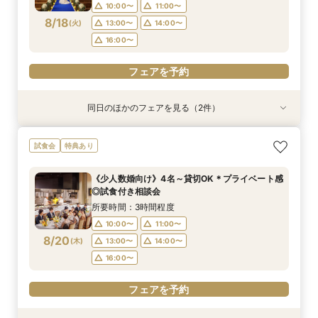
16:00〜
16:00〜
10:00〜
11:00〜
8/18
(
火
)
13:00〜
14:00〜
フェアを予約
フェアを予約
16:00〜
フェアを予約
同日のほかのフェアを見る（2件）
試食会
特典あり
特典あり
《少人数婚向け》4名～貸切OK＊プライベート感
《はじめての見学に◎》充実サポート×安心価格
試食会
特典あり
◎試食付き相談会
＊なんでも相談会
所要時間：3時間程度
所要時間：2時間30分程度
《少人数婚向け》4名～貸切OK＊プライベート感
10:00〜
10:00〜
11:00〜
11:00〜
◎試食付き相談会
8/18
8/18
(
(
火
火
)
)
13:00〜
13:00〜
14:00〜
14:00〜
所要時間：3時間程度
16:00〜
16:00〜
10:00〜
11:00〜
8/20
(
木
)
13:00〜
14:00〜
フェアを予約
フェアを予約
16:00〜
フェアを予約