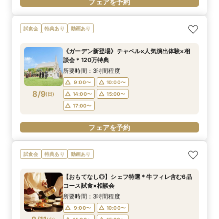
フェアを予約
試食会
特典あり
動画あり
《ガーデン新登場》チャペル×人気演出体験×相
談会＊120万特典
所要時間：3時間程度
9:00〜
10:00〜
8/9
(
日
)
14:00〜
15:00〜
17:00〜
フェアを予約
試食会
特典あり
動画あり
【おもてなし◎】シェフ特選＊牛フィレ含む6品
コース試食×相談会
所要時間：3時間程度
9:00〜
10:00〜