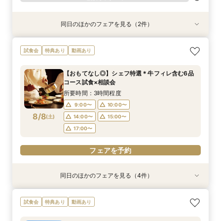
同日のほかのフェアを見る（2件）
試食会
試食会
特典あり
特典あり
《少人数婚向け》4名～貸切OK＊プライベート感
平日フェア《試食付》チャペル体験×選べる会場
試食会
特典あり
動画あり
◎試食付き相談会
見学×見積り相談
所要時間：3時間程度
所要時間：3時間程度
【おもてなし◎】シェフ特選＊牛フィレ含む6品
10:00〜
10:00〜
11:00〜
11:00〜
コース試食×相談会
8/7
8/7
(
(
金
金
)
)
13:00〜
13:00〜
14:00〜
14:00〜
所要時間：3時間程度
16:00〜
16:00〜
9:00〜
10:00〜
8/8
(
土
)
14:00〜
15:00〜
電話予約のみ
電話予約のみ
17:00〜
フェアを予約
同日のほかのフェアを見る（4件）
試食会
試食会
試食会
特典あり
特典あり
特典あり
特典あり
動画あり
《ガーデン新登場》チャペル×人気演出体験×相
《少人数婚向け》4名～貸切OK＊プライベート感
《独立型神殿あり》親も喜ぶ本格神前式×充実の
《はじめての見学に◎》充実サポート×安心価格
試食会
特典あり
動画あり
談会＊120万特典
◎試食付き相談会
和装◆和婚相談会
＊なんでも相談会
所要時間：3時間程度
所要時間：3時間程度
所要時間：3時間程度
所要時間：2時間30分程度