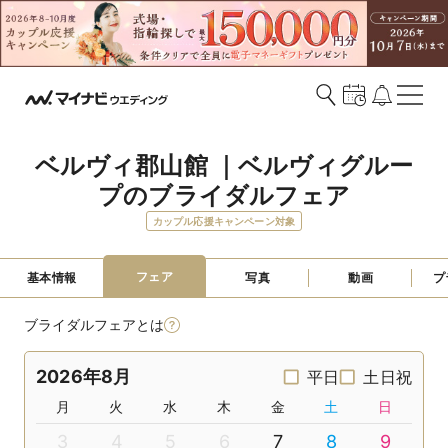
ベルヴィ郡山館 ｜ベルヴィグルー
プのブライダルフェア
カップル応援キャンペーン対象
フェア
基本情報
写真
動画
プ
ブライダルフェアとは
2026年8月
平日
土日祝
月
火
水
木
金
土
日
3
4
5
6
7
8
9