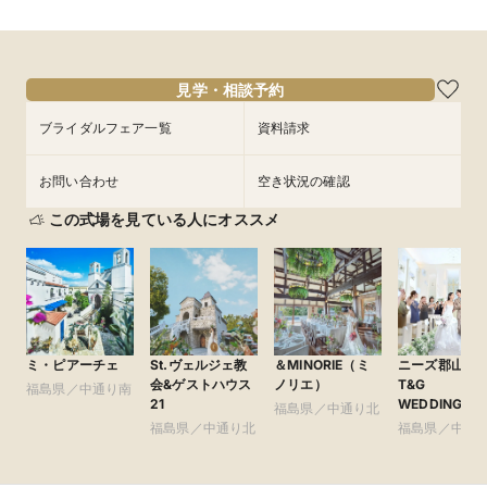
10:00〜
10:00〜
11:00〜
11:00〜
8/28
8/28
(
(
金
金
)
)
13:00〜
13:00〜
14:00〜
14:00〜
16:00〜
16:00〜
見学・相談予約
フェアを予約
フェアを予約
ブライダルフェア一覧
資料請求
お問い合わせ
空き状況の確認
この式場を見ている人にオススメ
ミ・ピアーチェ
St.ヴェルジェ教
＆MINORIE（ミ
ニーズ郡山 by
会&ゲストハウス
ノリエ）
T&G
福島県／中通り南
21
WEDDING(旧
福島県／中通り北
アーククラブ
福島県／中通り北
福島県／中通
館 郡山)