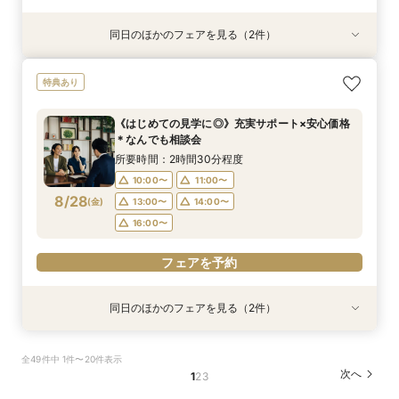
同日のほかのフェアを見る（2件）
特典あり
試食会
特典あり
《はじめての見学に◎》充実サポート×安心価格
平日フェア《試食付》チャペル体験×選べる会場
特典あり
＊なんでも相談会
見学×見積り相談
所要時間：2時間30分程度
所要時間：3時間程度
《はじめての見学に◎》充実サポート×安心価格
10:00〜
10:00〜
11:00〜
11:00〜
＊なんでも相談会
8/27
8/27
(
(
木
木
)
)
13:00〜
13:00〜
14:00〜
14:00〜
所要時間：2時間30分程度
16:00〜
16:00〜
10:00〜
11:00〜
8/28
(
金
)
13:00〜
14:00〜
フェアを予約
フェアを予約
16:00〜
フェアを予約
同日のほかのフェアを見る（2件）
試食会
試食会
特典あり
特典あり
《少人数婚向け》4名～貸切OK＊プライベート感
平日フェア《試食付》チャペル体験×選べる会場
全49件中 1件〜20件表示
◎試食付き相談会
見学×見積り相談
次へ
1
2
3
所要時間：3時間程度
所要時間：3時間程度