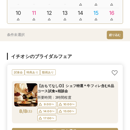
10
11
12
13
14
15
16
条件未選択
絞り込む
イチオシのブライダルフェア
試食会
特典あり
動画あり
【おもてなし◎】シェフ特選＊牛フィレ含む6品
コース試食×相談会
所要時間：3時間程度
9:00〜
10:00〜
8/8
(
土
)
14:00〜
15:00〜
17:00〜