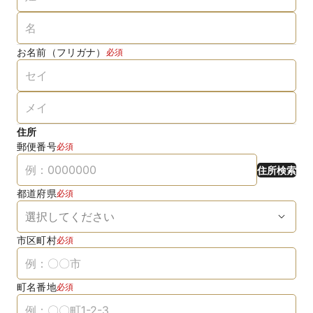
お名前（フリガナ）
必須
住所
郵便番号
必須
住所検索
都道府県
必須
市区町村
必須
町名番地
必須