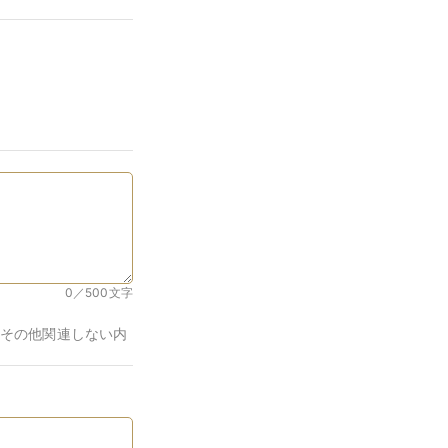
0／500
文字
その他関連しない内