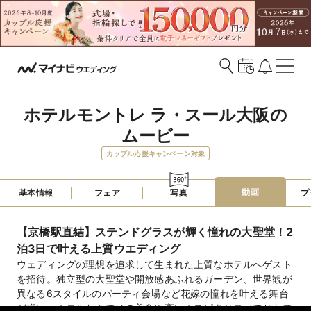
ホテルモントレ ラ・スール大阪の
ムービー
カップル応援キャンペーン対象
動画
基本情報
フェア
写真
プ
【京橋駅直結】ステンドグラスが輝く憧れの大聖堂！2
泊3日で叶える上質ウエディング
ウェディングの理想を追求して生まれた上質なホテルへゲスト
を招待。独立型の大聖堂や開放感あふれるガーデン、世界観が
異なる6スタイルのパーティ会場など花嫁の憧れを叶える舞台
が揃い、ホテルならではの美食や高いホスピタリティでおもて