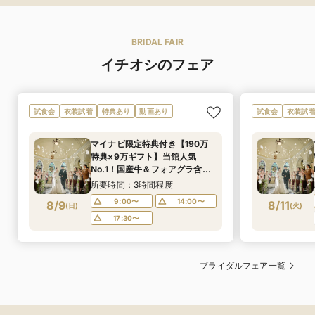
BRIDAL FAIR
イチオシのフェア
試食会
衣装試着
特典あり
動画あり
試食会
衣装試
マイナビ限定特典付き【190万
特典×9万ギフト】当館人気
No.1！国産牛＆フォアグラ含む
絶品フルコース試食×6つの会場
所要時間：3時間程度
から選べる人気演出体験
9:00〜
14:00〜
8/9
8/11
(
日
)
(
火
)
17:30〜
ブライダルフェア一覧