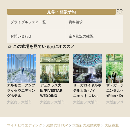
見学・相談予約
ブライダルフェア一覧
資料請求
お問い合わせ
空き状況の確認
この式場を見ている人にオススメ
アルモニーアンブ
デュクラス大
リーガロイヤルホ
ザ・ガーデン
ラッセウエディン
阪/FIVESTAR
テル大阪 ヴィ
エンタル・大
グホテル
WEDDING
ニェット コレク
●Plan・Do・S
ション
グループ
大阪府／大阪市北
大阪府／大阪市北
大阪府／大阪市北
大阪府／大阪
部・北摂・京阪
部・北摂・京阪
部・北摂・京阪
部・北摂・京
マイナビウエディング
>
結婚式場TOP
>
大阪府の結婚式場
>
大阪市北