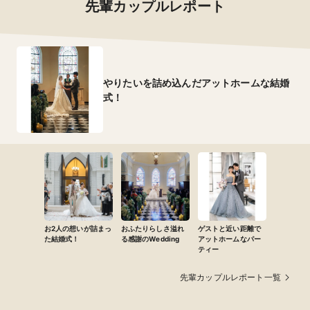
先輩カップルレポート
やりたいを詰め込んだアットホームな結婚
式！
お2人の想いが詰まっ
おふたりらしさ溢れ
ゲストと近い距離で
た結婚式！
る感謝のWedding
アットホームなパー
ティー
先輩カップルレポート一覧