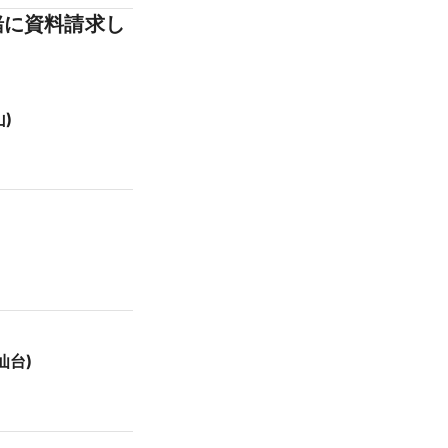
緒に資料請求し
)
仙台)