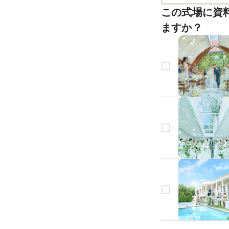
この式場に資
ますか？
生年月日