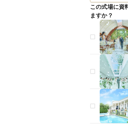
この式場に資
ますか？
生年月日