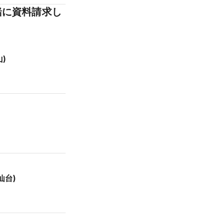
緒に資料請求し
)
仙台)