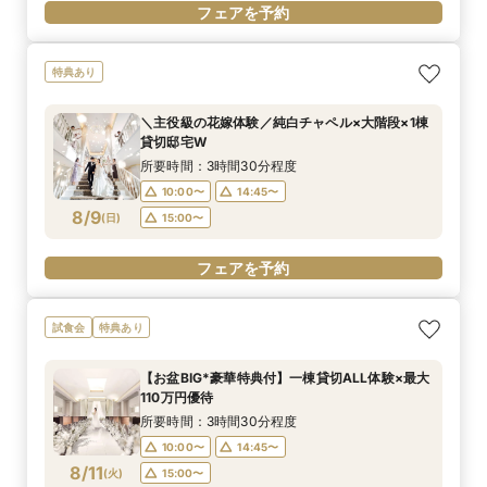
フェアを予約
特典あり
＼主役級の花嫁体験／純白チャペル×大階段×1棟
貸切邸宅W
所要時間：3時間30分程度
10:00〜
14:45〜
8/9
(
日
)
15:00〜
フェアを予約
試食会
特典あり
【お盆BIG*豪華特典付】一棟貸切ALL体験×最大
110万円優待
所要時間：3時間30分程度
10:00〜
14:45〜
8/11
(
火
)
15:00〜