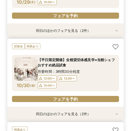
フェアを予約
フェアを予約
10/29
(
木
)
15:00〜
フェアを予約
同日のほかのフェアを見る（2件）
特典あり
試食会
特典あり
【比較検討におすすめ】1棟貸切大階段*花嫁体験
【ゲスト満足度◎】平日限定全館貸切体験×豪華
試食会
特典あり
×純白チャペル
試食付フェア
所要時間：3時間30分程度
所要時間：3時間30分程度
【平日限定開催】全館貸切体感見学×当館シェフ
12:00〜
12:00〜
13:00〜
13:00〜
おすすめ絶品試食
10/29
10/29
(
(
木
木
)
)
15:00〜
15:00〜
所要時間：3時間30分程度
12:00〜
13:00〜
フェアを予約
フェアを予約
10/30
(
金
)
15:00〜
フェアを予約
同日のほかのフェアを見る（2件）
特典あり
試食会
特典あり
【比較検討におすすめ】1棟貸切大階段*花嫁体験
＼お料理重視の方◎／当館自慢の絶品試食×個別
特典あり