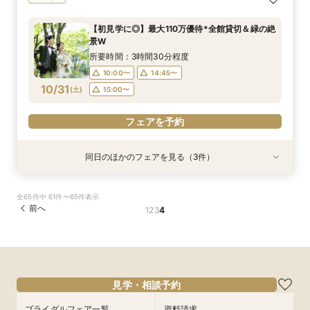
×純白チャペル
相談会
所要時間：3時間30分程度
所要時間：3時間30分程度
【初見学に◎】最大110万優待*全館貸切＆緑の絶
12:00〜
12:00〜
13:00〜
13:00〜
景W
10/30
10/30
(
(
金
金
)
)
15:00〜
15:00〜
所要時間：3時間30分程度
10:00〜
14:45〜
フェアを予約
フェアを予約
10/31
(
土
)
15:00〜
フェアを予約
同日のほかのフェアを見る（3件）
特典あり
試食会
特典あり
特典あり
【比較検討におすすめ】1棟貸切体験×緑溢れる開
【美食でおもてなし◎】黒毛和牛フィレ試食×上
チャペルリニューアル記念*ドレス特典付*1棟貸
全65件中 61件〜65件表示
放テラス
質貸切邸宅W
切×憧れ花嫁ALL体験
前へ
1
2
3
4
所要時間：3時間30分程度
所要時間：3時間30分程度
所要時間：3時間30分程度
10:00〜
10:00〜
10:00〜
14:45〜
14:45〜
14:45〜
10/31
10/31
10/31
(
(
(
土
土
土
)
)
)
15:00〜
15:00〜
15:00〜
フェアを予約
フェアを予約
フェアを予約
見学・相談予約
ブライダルフェア一覧
資料請求