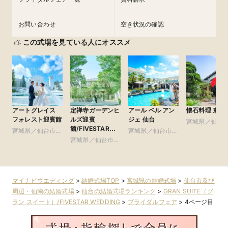
お問い合わせ
空き状況の確認
この式場を見ている人にオススメ
アートグレイス
定禅寺ガーデンヒ
アール ベル アン
懐石料理 東洋
フォレスト迎賓館
ルズ迎賓
ジェ 仙台
宮城県／仙台
館/FIVESTAR
宮城県／仙台市及
宮城県／仙台市及
び周辺・仙南
WEDDING
び周辺・仙南
宮城県／仙台市及
び周辺・仙南
び周辺・仙南
マイナビウエディング
>
結婚式場TOP
>
宮城県の結婚式場
>
仙台市及び
周辺・仙南の結婚式場
>
仙台の結婚式場ランキング
>
GRAN SUITE（グ
ラン スイート）/FIVESTAR WEDDING
>
ブライダルフェア
>
4ページ目