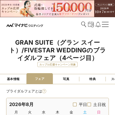
GRAN SUITE（グラン スイー
ト）/FIVESTAR WEDDINGのブラ
イダルフェア（4ページ目）
カップル応援キャンペーン対象
フェア
基本情報
写真
特典
ス
ブライダルフェアとは
2026年8月
平日
土日祝
月
火
水
木
金
土
日