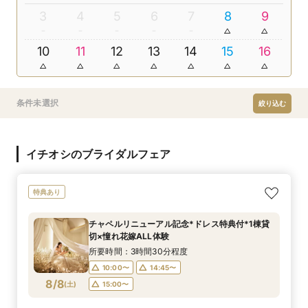
3
4
5
6
7
8
9
10
11
12
13
14
15
16
条件未選択
絞り込む
イチオシのブライダルフェア
特典あり
チャペルリニューアル記念*ドレス特典付*1棟貸
切×憧れ花嫁ALL体験
所要時間：3時間30分程度
10:00〜
14:45〜
8/8
(
土
)
15:00〜