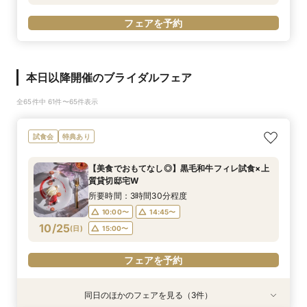
フェアを予約
本日以降開催のブライダルフェア
全65件中 61件〜65件表示
試食会
特典あり
【美食でおもてなし◎】黒毛和牛フィレ試食×上
質貸切邸宅W
所要時間：3時間30分程度
10:00〜
14:45〜
10/25
(
日
)
15:00〜
フェアを予約
同日のほかのフェアを見る（3件）
特典あり
特典あり
特典あり