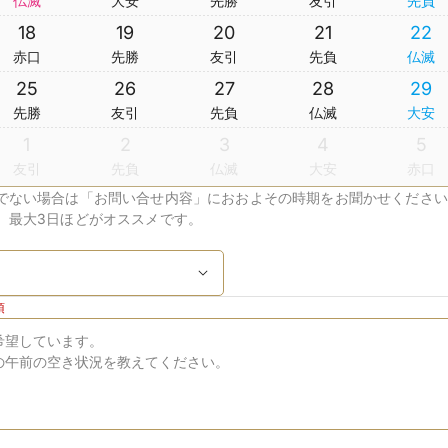
仏滅
大安
先勝
友引
先負
18
19
20
21
22
赤口
先勝
友引
先負
仏滅
25
26
27
28
29
先勝
友引
先負
仏滅
大安
1
2
3
4
5
友引
先負
仏滅
大安
赤口
でない場合は「お問い合せ内容」におおよその時期をお聞かせください
、最大3日ほどがオススメです。
須