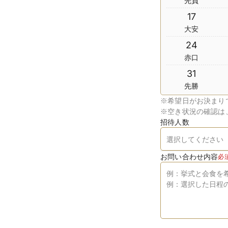
先負
17
大安
24
赤口
31
先勝
※
希望日がお決まり
※
空き状況の確認は
招待人数
お問い合わせ内容
必