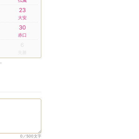
仏滅
23
大安
30
赤口
6
先勝
。
0／500
文字