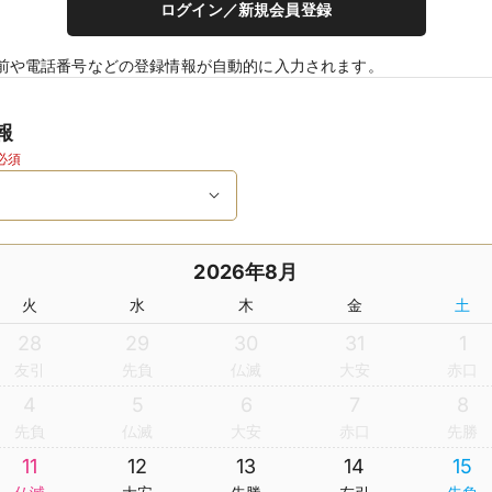
ログイン／新規会員登録
前や電話番号などの登録情報が自動的に入力されます。
報
必須
2026年8月
火
水
木
金
土
28
29
30
31
1
友引
先負
仏滅
大安
赤口
4
5
6
7
8
先負
仏滅
大安
赤口
先勝
11
12
13
14
15