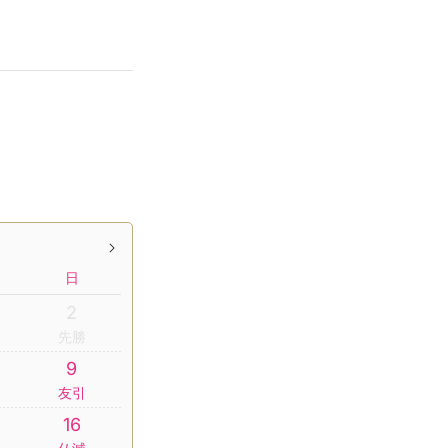
日
2
先勝
9
友引
16