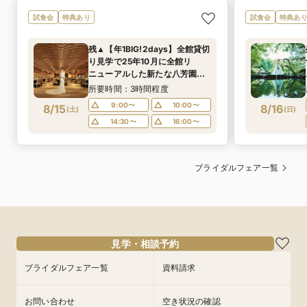
試食会
特典あり
試食会
特典あ
残▲【年1BIG!2days】全館貸切
り見学で25年10月に全館リ
ニューアルした新たな八芳園を
満喫！四季を感じる広大な日本
所要時間：3時間程度
庭園散策や伝統の味をお楽しみ
9:00〜
10:00〜
8/15
8/16
(
土
)
(
日
)
いただける特別試食会付お悩み
14:30〜
16:00〜
相談フェア
ブライダルフェア一覧
見学・相談予約
ブライダルフェア一覧
資料請求
お問い合わせ
空き状況の確認