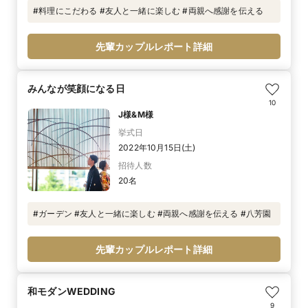
#料理にこだわる #友人と一緒に楽しむ #両親へ感謝を伝える
先輩カップルレポート詳細
みんなが笑顔になる日
10
J様&M様
挙式日
2022年10月15日(土)
招待人数
20名
#ガーデン #友人と一緒に楽しむ #両親へ感謝を伝える #八芳園
先輩カップルレポート詳細
和モダンWEDDING
9