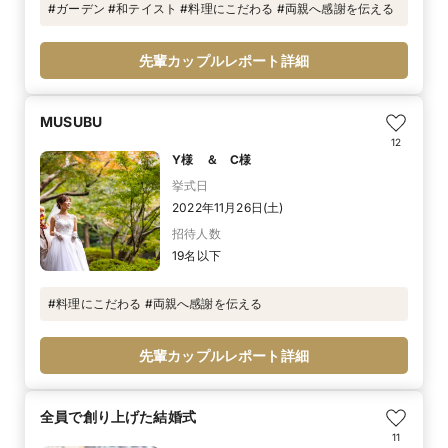
#ガーデン #和テイスト #料理にこだわる #両親へ感謝を伝える
先輩カップルレポート詳細
MUSUBU
12
Y様 ＆ C様
挙式日
2022年11月26日(土)
招待人数
19名以下
#料理にこだわる #両親へ感謝を伝える
先輩カップルレポート詳細
全員で創り上げた結婚式
11