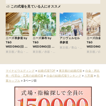
この式場を見ている人にオススメ
ニーズ表参道 by
ニーズ麻布 by
アニヴェルセル
ニーズ白金 by
T&G
T&G
表参道
T&G
WEDDING(旧 表
WEDDING(旧 麻
WEDDING(旧
東京都／青山・表
参道TERRACE)
布迎賓館)
アーフェリー
東京都／青山・表
東京都／赤坂・六
参道・渋谷・原宿
東京都／白金
金)
参道・渋谷・原宿
本木・麻布
比寿・代官山
尾
マイナビウエディング
>
結婚式場TOP
>
東京都の結婚式場
>
白金・恵比
寿・代官山・広尾の結婚式場
>
白金の結婚式場ランキング
>
八芳園
>
先
輩カップル
>
3ページ目