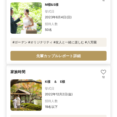
12
M様&S様
挙式日
2023年6月4日(日)
招待人数
50名
#ガーデン #オリジナリティ #友人と一緒に楽しむ #八芳園
先輩カップルレポート詳細
家族時間
12
K様 ＆ E様
挙式日
2022年12月2日(金)
招待人数
19名以下