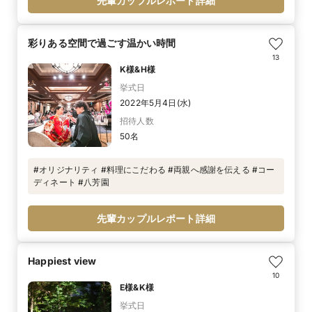
先輩カップルレポート詳細
彩りある空間で過ごす温かい時間
13
K様&H様
挙式日
2022年5月4日(水)
招待人数
50名
#オリジナリティ #料理にこだわる #両親へ感謝を伝える #コー
ディネート #八芳園
先輩カップルレポート詳細
Happiest view
10
E様&K様
挙式日