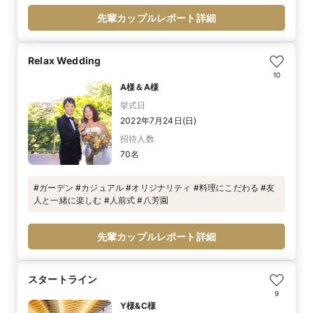
先輩カップルレポート詳細
Relax Wedding
10
A様＆A様
挙式日
2022年7月24日(日)
招待人数
70名
#ガーデン #カジュアル #オリジナリティ #料理にこだわる #友
人と一緒に楽しむ #人前式 #八芳園
先輩カップルレポート詳細
スタートライン
9
Y様&C様