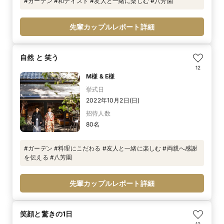
#ガーデン #和テイスト #友人と一緒に楽しむ #八芳園
先輩カップルレポート詳細
自然 と 笑う
12
M様 & E様
挙式日
2022年10月2日(日)
招待人数
80名
#ガーデン #料理にこだわる #友人と一緒に楽しむ #両親へ感謝
を伝える #八芳園
先輩カップルレポート詳細
笑顔と驚きの1日