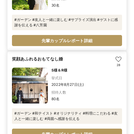
30名
#ガーデン #友人と一緒に楽しむ #サプライズ演出 #ゲストに感
謝を伝える #八芳園
先輩カップルレポート詳細
笑顔あふれるおもてなし婚
28
S様＆R様
挙式日
2022年8月27日(土)
招待人数
80名
#ガーデン #和テイスト #オリジナリティ #料理にこだわる #友
人と一緒に楽しむ #両親へ感謝を伝える