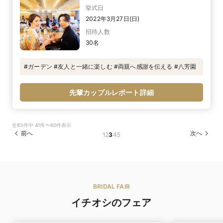
挙式日
2022年3月27日(日)
招待人数
30名
#ガーデン #友人と一緒に楽しむ #両親へ感謝を伝える #八芳園
先輩カップルレポート詳細
全83件中 41件〜60件表示
前へ
次へ
1
2
3
4
5
BRIDAL FAIR
イチオシのフェア