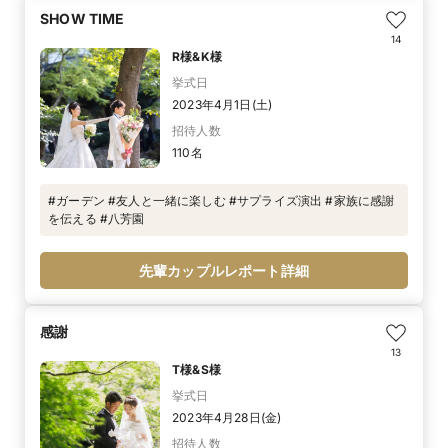
SHOW TIME
14
R様&K様
挙式日
2023年4月1日(土)
招待人数
110名
#ガーデン #友人と一緒に楽しむ #サプライズ演出 #家族に感謝
を伝える #八芳園
先輩カップルレポート詳細
感謝
13
T様&S様
挙式日
2023年4月28日(金)
招待人数