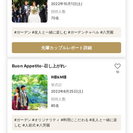
2022年10月1日(土)
招待人数
70名
#ガーデン #友人と一緒に楽しむ #ガーデンチャペル #八芳園
先輩カップルレポート詳細
Buon Appetito-召し上がれ-
10
R様&M様
挙式日
2022年6月25日(土)
招待人数
80名
#ガーデン #オリジナリティ #料理にこだわる #友人と一緒に楽
しむ #人前式 #八芳園