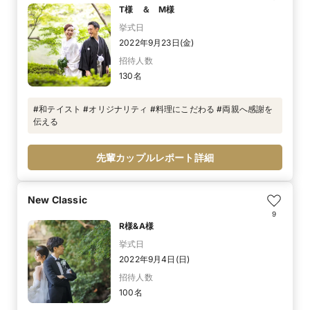
T様 ＆ M様
挙式日
2022年9月23日(金)
招待人数
130名
#和テイスト #オリジナリティ #料理にこだわる #両親へ感謝を
伝える
先輩カップルレポート詳細
New Classic
9
R様&A様
挙式日
2022年9月4日(日)
招待人数
100名