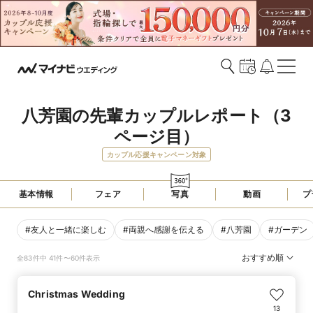
八芳園の先輩カップルレポート（3
ページ目）
カップル応援キャンペーン対象
基本情報
フェア
写真
動画
プ
#
友人と一緒に楽しむ
#
両親へ感謝を伝える
#
八芳園
#
ガーデン
おすすめ順
全83件中 41件〜60件表示
Christmas Wedding
13