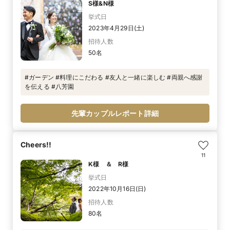
S様&N様
挙式日
2023年4月29日(土)
招待人数
50名
#ガーデン #料理にこだわる #友人と一緒に楽しむ #両親へ感謝
を伝える #八芳園
先輩カップルレポート詳細
Cheers!!
11
K様 ＆ R様
挙式日
2022年10月16日(日)
招待人数
80名