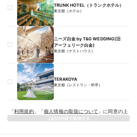
TRUNK HOTEL（トランクホテル）
東京都［ホテル］
ニーズ白金 by T&G WEDDING(旧
アーフェリーク白金)
東京都［ゲストハウス］
TERAKOYA
東京都［レストラン・料亭］
生年月日
「
利用規約
」
「
個人情報の取扱について
」
に同意の上
年
上記の内容で送信する
相手のお名前