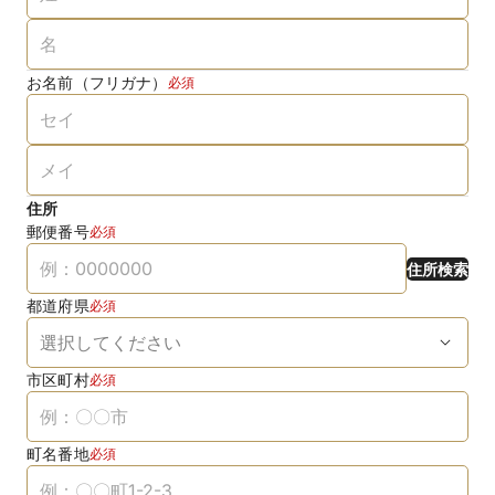
お名前（フリガナ）
必須
住所
郵便番号
必須
住所検索
都道府県
必須
市区町村
必須
町名番地
必須