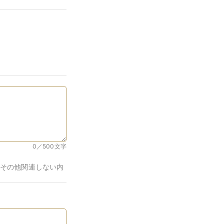
0／500
文字
その他関連しない内