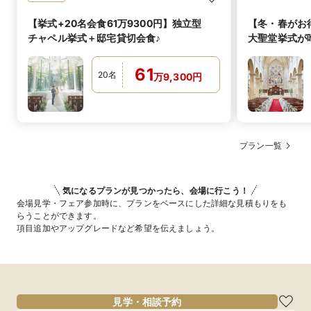
【挙式+20名会食61万9300円】独立型
【冬・春がお
チャペル挙式＋邸宅貸切会食♪
大聖堂挙式が叶
万
61
20
名
万
9,300
円
プラン一覧
気になるプランが見つかったら、会場に行こう！
会場見学・フェア参加時に、プランをベースにした詳細な見積もりをも
らうことができます。
項目追加やアップグレードなど希望を伝えましょう。
見学・相談予約