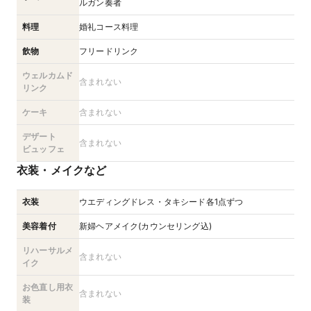
ルガン奏者
料理
婚礼コース料理
飲物
フリードリンク
ウェルカムド
含まれない
リンク
ケーキ
含まれない
デザート
含まれない
ビュッフェ
衣装・メイクなど
衣装
ウエディングドレス・タキシード各1点ずつ
美容着付
新婦ヘアメイク(カウンセリング込)
リハーサルメ
含まれない
イク
お色直し用衣
含まれない
装