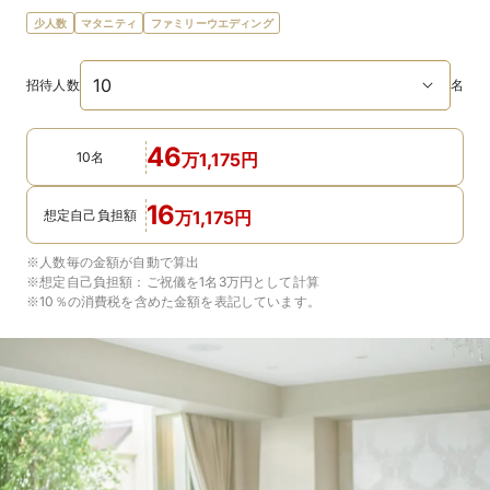
少人数
マタニティ
ファミリーウエディング
招待人数
名
46
10名
万
1,175
円
16
想定自己負担額
万
1,175
円
※人数毎の金額が自動で算出
※想定自己負担額：
ご祝儀を1名3万円
として計算
※10％の消費税を含めた金額を表記しています。