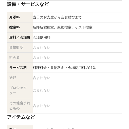
設備・サービスなど
介添料
当日のお支度から会食結びまで
控室料
新郎新婦控室、親族控室、ゲスト控室
席料／会場費
会場使用料
音響照明
含まれない
司会者
含まれない
サービス料
料理料金・飲物料金・会場使用料の15%
送迎
含まれない
プロジェク
含まれない
ター
その他含まれ
含まれない
るもの
アイテムなど