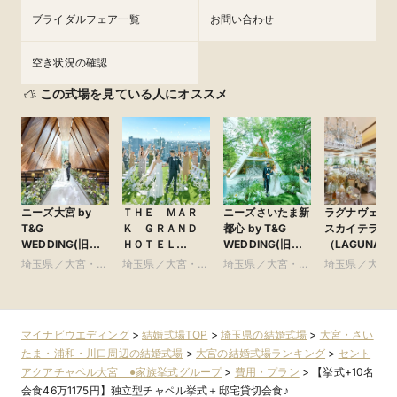
ブライダルフェア一覧
お問い合わせ
空き状況の確認
この式場を見ている人にオススメ
ニーズ大宮 by
ＴＨＥ ＭＡＲ
ニーズさいたま新
ラグナヴェー
T&G
Ｋ ＧＲＡＮＤ
都心 by T&G
スカイテラス
WEDDING(旧
ＨＯＴＥＬ
WEDDING(旧
（LAGUNAVEI
アーヴェリール迎
●Plan・Do・See
ガーデンヒルズ迎
SkyTerrace）
埼玉県／大宮・さ
埼玉県／大宮・さ
埼玉県／大宮・さ
埼玉県／大宮
賓館 大宮)
グループ
賓館 大宮)
いたま・浦和・川
いたま・浦和・川
いたま・浦和・川
いたま・浦和
口周辺
口周辺
口周辺
口周辺
マイナビウエディング
>
結婚式場TOP
>
埼玉県の結婚式場
>
大宮・さい
たま・浦和・川口周辺の結婚式場
>
大宮の結婚式場ランキング
>
セント
アクアチャペル大宮 ●家族挙式グループ
>
費用・プラン
>
【挙式+10名
会食46万1175円】独立型チャペル挙式＋邸宅貸切会食♪