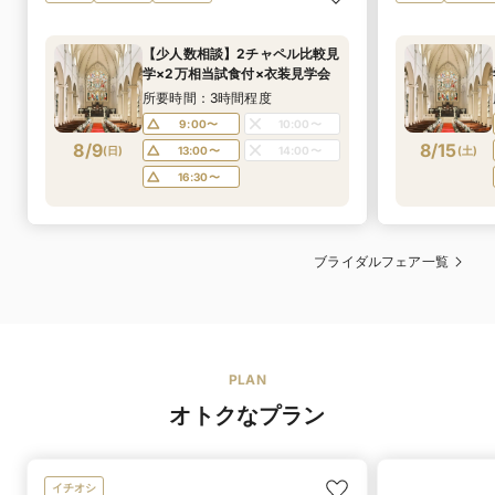
【少人数相談】2チャペル比較見
学×2万相当試食付×衣装見学会
所要時間：3時間程度
9:00〜
10:00〜
8/9
8/15
(
日
)
13:00〜
14:00〜
(
土
)
16:30〜
ブライダルフェア一覧
PLAN
オトクなプラン
イチオシ