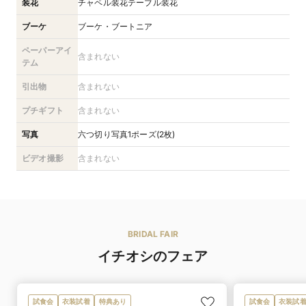
装花
チャペル装花テーブル装花
ブーケ
ブーケ・ブートニア
ペーパーアイ
含まれない
テム
引出物
含まれない
プチギフト
含まれない
写真
六つ切り写真1ポーズ(2枚)
ビデオ撮影
含まれない
BRIDAL FAIR
イチオシのフェア
試食会
衣装試着
特典あり
試食会
衣装試