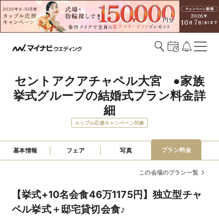
セントアクアチャペル大宮　●家族
挙式グループの結婚式プラン料金詳
細
カップル応援キャンペーン対象
プラン料金
基本情報
フェア
写真
この会場のプラン一覧
【挙式+10名会食46万1175円】独立型チャ
ペル挙式＋邸宅貸切会食♪