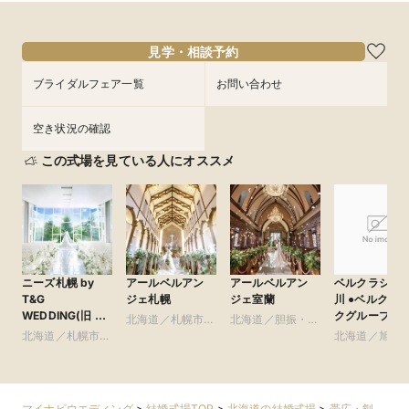
見学・相談予約
ブライダルフェア一覧
お問い合わせ
空き状況の確認
この式場を見ている人にオススメ
ニーズ札幌 by
アールベルアン
アールベルアン
ベルクラシッ
T&G
ジェ札幌
ジェ室蘭
川 ●ベルクラシッ
WEDDING(旧 ヒ
クグループ
北海道／札幌市・
北海道／胆振・日
ルサイドクラブ迎
北海道／札幌市・
札幌近郊
高・千歳・道央
北海道／旭川
賓館 札幌)
札幌近郊
良野・道北
マイナビウエディング
>
結婚式場TOP
>
北海道の結婚式場
>
帯広・釧