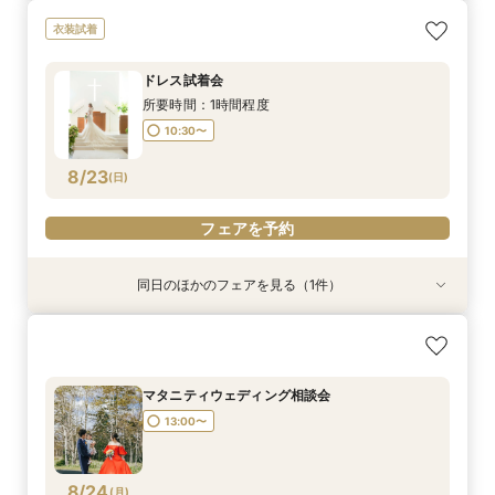
日程先取り相談会
リゾートウェディング相談会
ファミリーウェディング相談会
衣装試着
13:00〜
13:00〜
13:00〜
ドレス試着会
所要時間：1時間程度
8/21
8/21
8/21
(
(
(
金
金
金
)
)
)
10:30〜
フェアを予約
フェアを予約
フェアを予約
8/23
(
日
)
フェアを予約
同日のほかのフェアを見る（1件）
衣装試着
和装試着会
所要時間：2時間程度
10:30〜
13:30〜
マタニティウェディング相談会
13:00〜
8/23
(
日
)
フェアを予約
8/24
(
月
)