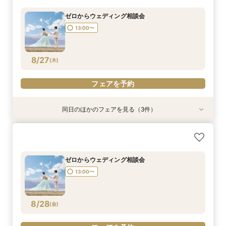
所要時間：2時間程度
13:00〜
13:00〜
13:00〜
13:00〜
ゼロからウェディング相談会
13:00〜
8/26
8/26
8/26
8/26
(
(
(
(
水
水
水
水
)
)
)
)
フェアを予約
フェアを予約
フェアを予約
フェアを予約
8/27
(
木
)
フェアを予約
同日のほかのフェアを見る（3件）
日程先取り相談会
リゾートウェディング相談会
ファミリーウェディング相談会
13:00〜
13:00〜
13:00〜
ゼロからウェディング相談会
13:00〜
8/27
8/27
8/27
(
(
(
木
木
木
)
)
)
フェアを予約
フェアを予約
フェアを予約
8/28
(
金
)