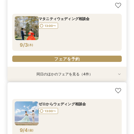
日程先取り相談会
リゾートウェディング相談会
ファミリーウェディング相談会
13:00〜
13:00〜
13:00〜
マタニティウェディング相談会
13:00〜
9/2
9/2
9/2
(
(
(
水
水
水
)
)
)
フェアを予約
フェアを予約
フェアを予約
9/3
(
木
)
フェアを予約
同日のほかのフェアを見る（4件）
ゆったり平日相談会
パパママウェディング相談会
少人数ウェディング相談会
フォトウェディング相談会
所要時間：2時間程度
13:00〜
13:00〜
13:00〜
13:00〜
ゼロからウェディング相談会
13:00〜
9/3
9/3
9/3
9/3
(
(
(
(
木
木
木
木
)
)
)
)
フェアを予約
フェアを予約
フェアを予約
フェアを予約
9/4
(
金
)