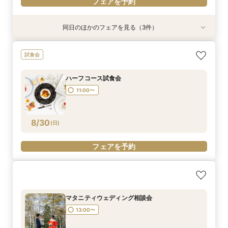
フェアを予約
同日のほかのフェアを見る（3件）
日程先取り相談会
リゾートウェディング相談会
ファミリーウェディング相談会
試食会
13:00〜
13:00〜
13:00〜
ハーフコース試食会
11:00〜
8/28
8/28
8/28
(
(
(
金
金
金
)
)
)
フェアを予約
フェアを予約
フェアを予約
8/30
(
日
)
フェアを予約
マタニティウェディング相談会
13:00〜