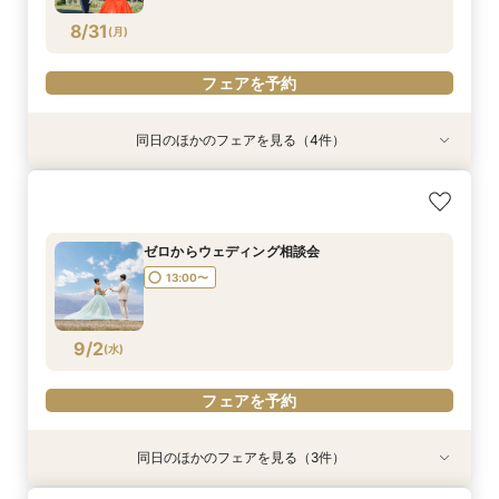
8/31
(
月
)
フェアを予約
同日のほかのフェアを見る（4件）
ゆったり平日相談会
パパママウェディング相談会
少人数ウェディング相談会
フォトウェディング相談会
所要時間：2時間程度
13:00〜
13:00〜
13:00〜
13:00〜
ゼロからウェディング相談会
13:00〜
8/31
8/31
8/31
8/31
(
(
(
(
月
月
月
月
)
)
)
)
フェアを予約
フェアを予約
フェアを予約
フェアを予約
9/2
(
水
)
フェアを予約
同日のほかのフェアを見る（3件）