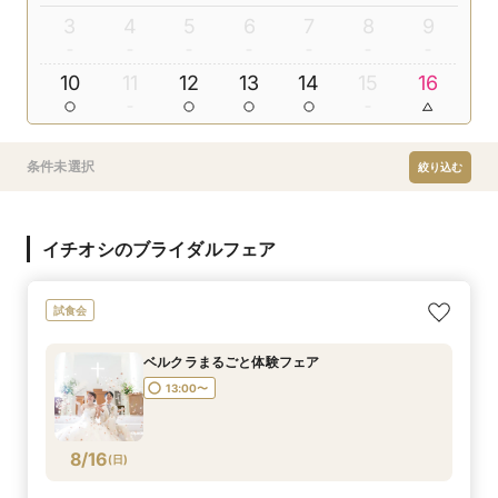
3
4
5
6
7
8
9
10
11
12
13
14
15
16
条件未選択
絞り込む
イチオシのブライダルフェア
試食会
ベルクラまるごと体験フェア
13:00〜
8/16
(
日
)