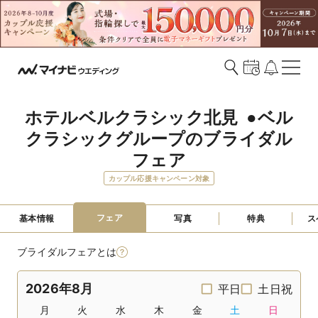
ホテルベルクラシック北見  ●ベル
クラシックグループのブライダル
フェア
カップル応援キャンペーン対象
フェア
基本情報
写真
特典
ス
ブライダルフェアとは
2026年8月
平日
土日祝
月
火
水
木
金
土
日