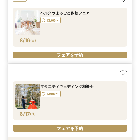
13:00〜
13:00〜
13:00〜
ベルクラまるごと体験フェア
13:00〜
8/14
8/14
8/14
(
(
(
金
金
金
)
)
)
フェアを予約
フェアを予約
フェアを予約
8/16
(
日
)
フェアを予約
マタニティウェディング相談会
13:00〜
8/17
(
月
)
フェアを予約