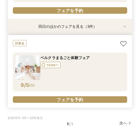
フェアを予約
同日のほかのフェアを見る（3件）
日程先取り相談会
リゾートウェディング相談会
ファミリーウェディング相談会
試食会
13:00〜
13:00〜
13:00〜
ベルクラまるごと体験フェア
13:00〜
9/4
9/4
9/4
(
(
(
金
金
金
)
)
)
フェアを予約
フェアを予約
フェアを予約
9/5
(
土
)
フェアを予約
全60件中 1件〜20件表示
次へ
1
2
3