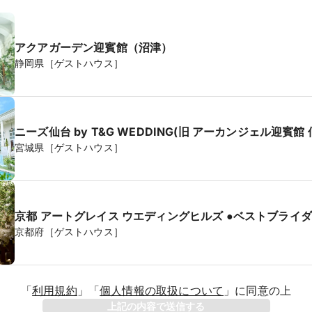
アクアガーデン迎賓館（沼津）
静岡県［ゲストハウス］
ニーズ仙台 by T&G WEDDING(旧 アーカンジェル迎賓館 
宮城県［ゲストハウス］
京都 アートグレイス ウエディングヒルズ
京都府［ゲストハウス］
「
利用規約
」
「
個人情報の取扱について
」
に同意の上
年
上記の内容で送信する