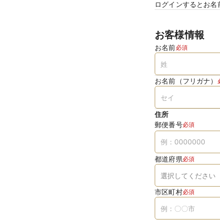
ログインするとお名
お客様情報
お名前
必須
お名前（フリガナ）
住所
郵便番号
必須
都道府県
必須
市区町村
必須