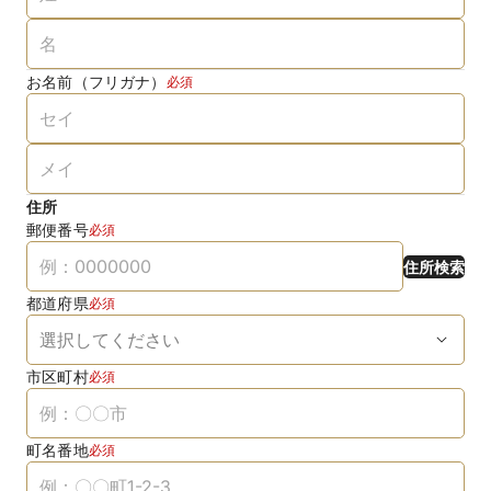
お名前（フリガナ）
必須
住所
郵便番号
必須
住所検索
都道府県
必須
市区町村
必須
町名番地
必須