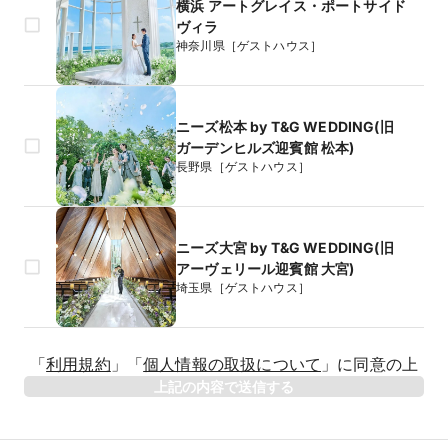
横浜 アートグレイス・ポートサイド
ヴィラ
神奈川県［ゲストハウス］
ニーズ松本 by T&G WEDDING(旧
ガーデンヒルズ迎賓館 松本)
長野県［ゲストハウス］
ニーズ大宮 by T&G WEDDING(旧
アーヴェリール迎賓館 大宮)
埼玉県［ゲストハウス］
生年月日
「
利用規約
」
「
個人情報の取扱について
」
に同意の上
年
上記の内容で送信する
相手のお名前