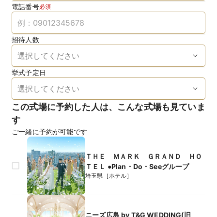
電話番号
必須
招待人数
挙式予定日
この式場に予約した人は、こんな式場も見ていま
す
ご一緒に予約が可能です
ＴＨＥ ＭＡＲＫ ＧＲＡＮＤ ＨＯ
ＴＥＬ ●Plan・Do・Seeグループ
埼玉県［ホテル］
ニーズ広島 by T&G WEDDING(旧