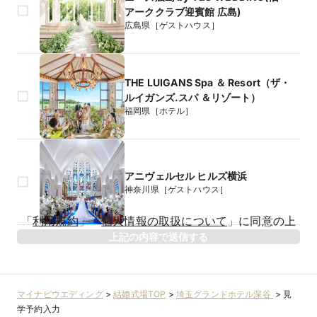
アーククラブ迎賓館 広島)
広島県［ゲストハウス］
THE LUIGANS Spa ＆ Resort（ザ・
ルイガンズ.スパ ＆リゾート）
福岡県［ホテル］
アニヴェルセル ヒルズ横浜
神奈川県［ゲストハウス］
生年月日
「
利用規約
」
「
個人情報の取扱について
」
に同意の上
年
上記の内容で送信する
相手のお名前
マイナビウエディング
>
結婚式場TOP
>
埼玉グランドホテル深谷
>
見
学予約入力