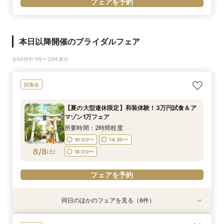
フェアを予約
本日以降開催のブライダルフェア
全64件中 1件〜20件表示
試食会
【夏の大型連休限定】和装体験！3万円試食＆ア
マゾン1万フェア
所要時間：2時間程度
10:00〜
14:30〜
8/8
(
土
)
18:00〜
フェアを予約
同日のほかのフェアを見る（6件）
試食会
試食会
試食会
試食会
試食会
試食会