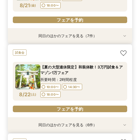
フェアを予約
フェアを予約
フェアを予約
フェアを予約
フェアを予約
フェアを予約
フェアを予約
8/21
(
金
)
18:00〜
フェアを予約
同日のほかのフェアを見る（7件）
試食会
試食会
試食会
試食会
試食会
【神社挙式＋写真のお客様へ：30万円】試食付
【親族婚希望のお客様へ：20名様58万円】試食
【家族婚希望のお客様へ10名様48万円】試食付
【40名様130万円】リニューアル記念：神社婚
【和装でのお写真婚のお客様へ：2万5千円】試
【平日限定和装の結婚式案内60分完結！】時短
【平日限定フルコース試食付き】3万4千円の豪
試食会
きフェア
付フェア
フェア
◇試食付フェア
食付きフェア！
でご案内クイックフェア！
華試食付きフェア
所要時間：2時間程度
所要時間：2時間程度
所要時間：2時間程度
所要時間：2時間程度
所要時間：2時間程度
所要時間：1時間程度
所要時間：1時間程度
【夏の大型連休限定】和装体験！3万円試食＆ア
10:00〜
10:00〜
10:00〜
10:00〜
10:00〜
10:00〜
10:00〜
14:30〜
14:30〜
14:30〜
14:30〜
14:30〜
15:00〜
15:00〜
マゾン1万フェア
8/21
8/21
8/21
8/21
8/21
8/21
8/21
(
(
(
(
(
(
(
金
金
金
金
金
金
金
)
)
)
)
)
)
)
18:00〜
18:00〜
18:00〜
18:00〜
18:00〜
18:30〜
18:30〜
所要時間：2時間程度
10:00〜
14:30〜
フェアを予約
フェアを予約
フェアを予約
フェアを予約
フェアを予約
フェアを予約
フェアを予約
8/22
(
土
)
18:00〜
フェアを予約
同日のほかのフェアを見る（6件）
試食会
試食会
試食会
試食会
試食会
試食会