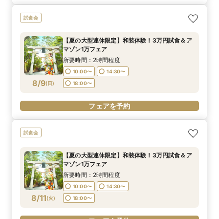
試食会
【夏の大型連休限定】和装体験！3万円試食＆ア
マゾン1万フェア
所要時間：2時間程度
10:00〜
14:30〜
8/9
(
日
)
18:00〜
フェアを予約
試食会
【夏の大型連休限定】和装体験！3万円試食＆ア
マゾン1万フェア
所要時間：2時間程度
10:00〜
14:30〜
8/11
(
火
)
18:00〜