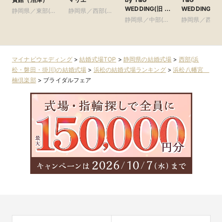
WEDDING(旧 ベ
WEDDING(旧
静岡県／東部(富
静岡県／西部(浜
イサイド迎賓館
アーセンティ
士・沼津・御殿
松・磐田・掛川)
静岡県／中部(静
静岡県／西部(
静岡)
賓館 浜松)
場)
岡・藤枝・焼津)
松・磐田・掛川
マイナビウエディング
>
結婚式場TOP
>
静岡県の結婚式場
>
西部(浜
松・磐田・掛川)の結婚式場
>
浜松の結婚式場ランキング
>
浜松八幡宮
楠倶楽部
>
ブライダルフェア