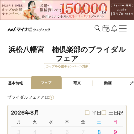
浜松八幡宮　楠倶楽部のブライダル
フェア
カップル応援キャンペーン対象
フェア
基本情報
写真
動画
プ
ブライダルフェアとは
2026年8月
平日
土日祝
月
火
水
木
金
土
日
3
4
5
6
7
8
9