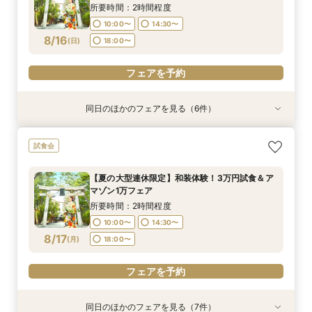
8/15
8/15
8/15
8/15
8/15
8/15
(
(
(
(
(
(
土
土
土
土
土
土
)
)
)
)
)
)
18:00〜
18:00〜
18:00〜
18:00〜
18:00〜
18:00〜
所要時間：2時間程度
10:00〜
14:30〜
フェアを予約
フェアを予約
フェアを予約
フェアを予約
フェアを予約
フェアを予約
8/16
(
日
)
18:00〜
フェアを予約
同日のほかのフェアを見る（6件）
試食会
試食会
試食会
試食会
試食会
試食会
【神社挙式＋写真のお客様へ：30万円】試食付
【親族婚希望のお客様へ：20名様58万円】試食
【家族婚希望のお客様へ10名様48万円】試食付
【40名様130万円】リニューアル記念：神社婚
【和装でのお写真婚のお客様へ：2万5千円】試
【日曜限定開催】3組先着：amazon1万円×豪華
試食会
きフェア
付フェア
フェア
◇試食付フェア
食付きフェア！
3万円試食
所要時間：2時間程度
所要時間：2時間程度
所要時間：2時間程度
所要時間：2時間程度
所要時間：2時間程度
所要時間：2時間程度
【夏の大型連休限定】和装体験！3万円試食＆ア
10:00〜
10:00〜
10:00〜
10:00〜
10:00〜
10:00〜
14:30〜
14:30〜
14:30〜
14:30〜
14:30〜
14:30〜
マゾン1万フェア
8/16
8/16
8/16
8/16
8/16
8/16
(
(
(
(
(
(
日
日
日
日
日
日
)
)
)
)
)
)
18:00〜
18:00〜
18:00〜
18:00〜
18:00〜
18:00〜
所要時間：2時間程度
10:00〜
14:30〜
フェアを予約
フェアを予約
フェアを予約
フェアを予約
フェアを予約
フェアを予約
8/17
(
月
)
18:00〜
フェアを予約
同日のほかのフェアを見る（7件）
試食会
試食会
試食会
試食会
試食会