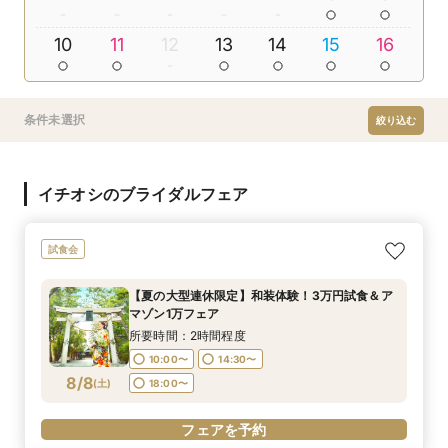
10
11
12
13
14
15
16
条件未選択
絞り込む
イチオシのブライダルフェア
試食会
【夏の大型連休限定】和装体験！3万円試食＆ア
マゾン1万フェア
所要時間：2時間程度
10:00〜
14:30〜
8/8
(
土
)
18:00〜
フェアを予約