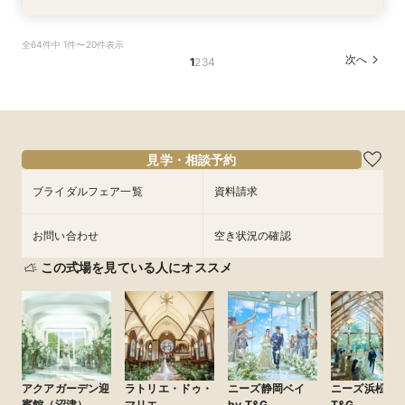
【神社挙式＋写真のお客様へ：30万円】試食付
【家族婚希望のお客様へ10名様48万円】試食付
【40名様130万円】リニューアル記念：神社婚
【和装でのお写真婚のお客様へ：2万5千円】試
【平日限定和装の結婚式案内60分完結！】時短
【平日限定フルコース試食付き】3万4千円の豪
全64件中 1件〜20件表示
きフェア
フェア
◇試食付フェア
食付きフェア！
でご案内クイックフェア！
華試食付きフェア
次へ
1
2
3
4
所要時間：2時間程度
所要時間：2時間程度
所要時間：2時間程度
所要時間：2時間程度
所要時間：1時間程度
所要時間：1時間程度
10:00〜
10:00〜
10:00〜
10:00〜
10:00〜
10:00〜
14:30〜
14:30〜
14:30〜
14:30〜
15:00〜
15:00〜
9/3
9/3
9/3
9/3
9/3
9/3
(
(
(
(
(
(
木
木
木
木
木
木
)
)
)
)
)
)
18:00〜
18:00〜
18:00〜
18:00〜
18:30〜
18:30〜
フェアを予約
フェアを予約
フェアを予約
フェアを予約
フェアを予約
フェアを予約
見学・相談予約
ブライダルフェア一覧
資料請求
お問い合わせ
空き状況の確認
この式場を見ている人にオススメ
アクアガーデン迎
ラトリエ・ドゥ・
ニーズ静岡ベイ
ニーズ浜松 by
賓館（沼津）
マリエ
by T&G
T&G