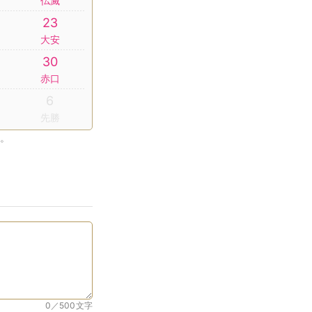
仏滅
23
大安
30
赤口
6
先勝
。
0／500
文字