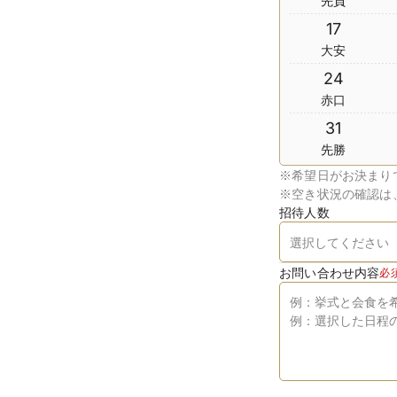
先負
17
大安
24
赤口
31
先勝
※
希望日がお決まり
※
空き状況の確認は
招待人数
お問い合わせ内容
必