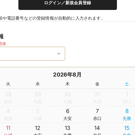
ログイン／新規会員登録
前や電話番号などの登録情報が自動的に入力されます。
報
必須
2026年8月
火
水
木
金
土
28
29
30
31
1
友引
先負
仏滅
大安
赤口
4
5
6
7
8
先負
仏滅
大安
赤口
先勝
11
12
13
14
15