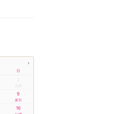
日
2
先勝
9
友引
16