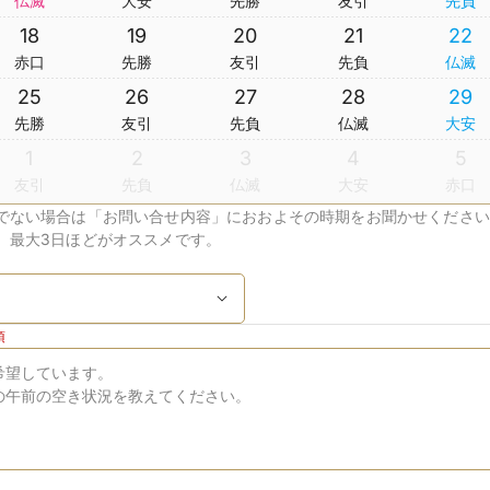
仏滅
大安
先勝
友引
先負
18
19
20
21
22
赤口
先勝
友引
先負
仏滅
25
26
27
28
29
先勝
友引
先負
仏滅
大安
1
2
3
4
5
友引
先負
仏滅
大安
赤口
でない場合は「お問い合せ内容」におおよその時期をお聞かせください
、最大3日ほどがオススメです。
須