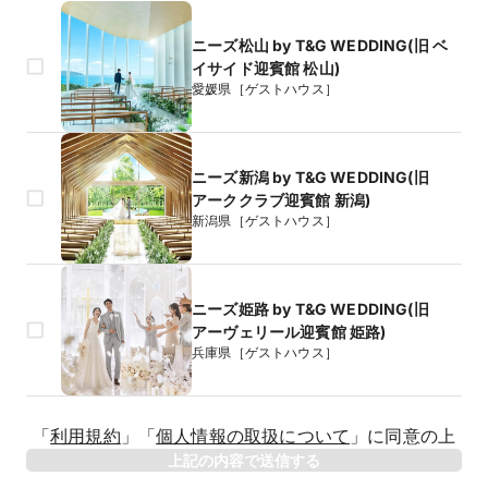
ニーズ松山 by T&G WEDDING(旧 ベ
イサイド迎賓館 松山)
愛媛県［ゲストハウス］
ニーズ新潟 by T&G WEDDING(旧
アーククラブ迎賓館 新潟)
新潟県［ゲストハウス］
ニーズ姫路 by T&G WEDDING(旧
アーヴェリール迎賓館 姫路)
兵庫県［ゲストハウス］
生年月日
「
利用規約
」
「
個人情報の取扱について
」
に同意の上
年
上記の内容で送信する
相手のお名前