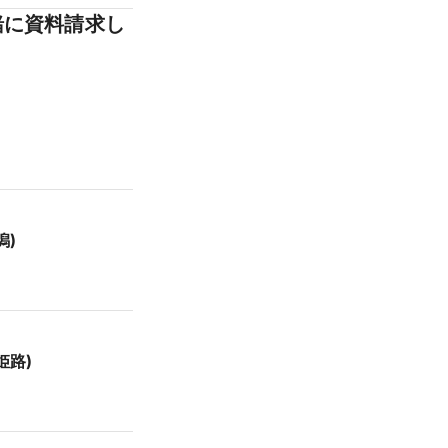
緒に資料請求し
潟)
姫路)