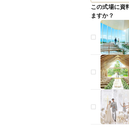
この式場に資
ますか？
生年月日